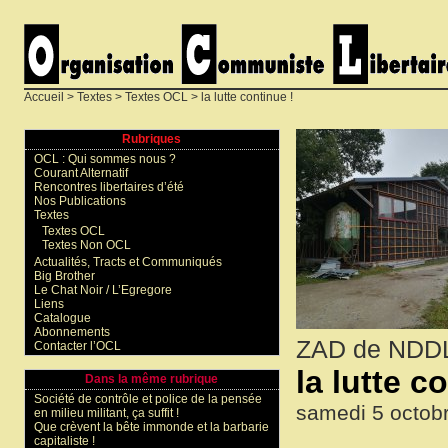
Accueil
>
Textes
>
Textes OCL
> la lutte continue !
Rubriques
OCL : Qui sommes nous ?
Courant Alternatif
Rencontres libertaires d’été
Nos Publications
Textes
Textes OCL
Textes Non OCL
Actualités, Tracts et Communiqués
Big Brother
Le Chat Noir / L’Egregore
Liens
Catalogue
Abonnements
ZAD de NDD
Contacter l’OCL
la lutte c
Dans la même rubrique
Société de contrôle et police de la pensée
samedi 5 octob
en milieu militant, ça suffit !
Que crèvent la bête immonde et la barbarie
capitaliste !