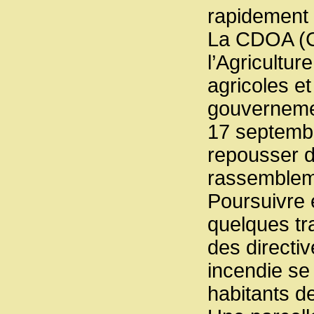
rapidement 
La CDOA (C
l’Agricultur
agricoles et
gouvernemen
17 septemb
repousser d
rassembleme
Poursuivre
quelques tr
des directi
incendie se 
habitants d