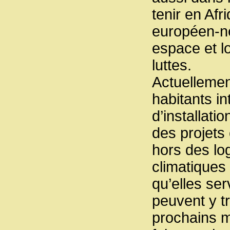
tenir en Afr
européen-ne
espace et l
luttes.
Actuellemen
habitants i
d’installati
des projets 
hors des lo
climatiques
qu’elles se
peuvent y t
prochains m