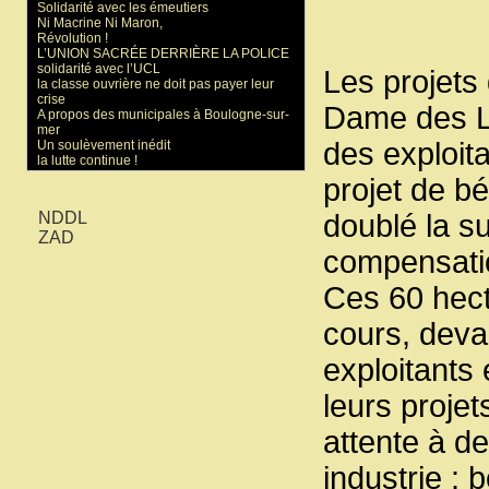
Solidarité avec les émeutiers
Ni Macrine Ni Maron,
Révolution !
L’UNION SACRÉE DERRIÈRE LA POLICE
solidarité avec l’UCL
Les projets 
la classe ouvrière ne doit pas payer leur
crise
Dame des La
A propos des municipales à Boulogne-sur-
mer
des exploit
Un soulèvement inédit
la lutte continue !
projet de b
Mots-clés
NDDL
doublé la su
ZAD
compensatio
Ces 60 hecta
cours, deva
exploitants
leurs projet
attente à de
industrie : 