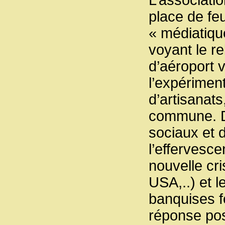
L’associati
place de feu
« médiatiqu
voyant le re
d’aéroport 
l’expérimen
d’artisanats
commune. Da
sociaux et 
l’effervesce
nouvelle cr
USA,..) et l
banquises f
réponse pos