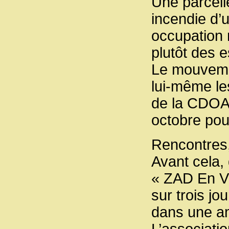
Une parcell
incendie d’
occupation 
plutôt des 
Le mouvemen
lui-même les
de la CDOA.
octobre pour
Rencontres,
Avant cela, 
« ZAD En Vi
sur trois jo
dans une am