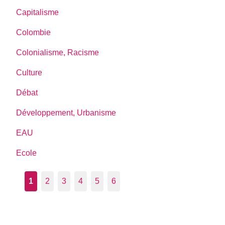
Capitalisme
Colombie
Colonialisme, Racisme
Culture
Débat
Développement, Urbanisme
EAU
Ecole
1
2
3
4
5
6