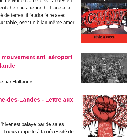
port de Notre-Dame-des-Landes en
nt cherche à rebondir. Face à la
 de terres, il faudra faire avec
s sur table, oser un bilan même amer !
 mouvement anti aéroport
llande
sé par Hollande.
e-des-Landes - Lettre aux
d’hiver est balayé par de sales
Il nous rappelle à la nécessité de