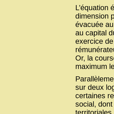
L’équation 
dimension pr
évacuée au 
au capital d
exercice de 
rémunérateu
Or, la cours
maximum le 
Parallèlemen
sur deux log
certaines r
social, dont
territoriale