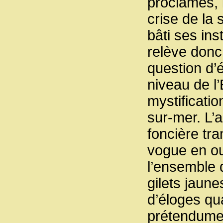
proclamés, i
crise de la 
bâti ses ins
relève donc
question d’
niveau de l’
mystificati
sur-mer. L’
foncière tra
vogue en out
l’ensemble 
gilets jaune
d’éloges qu
prétendumen