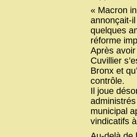
« Macron in
annonçait-i
quelques ami
réforme imp
Après avoir 
Cuvillier s
Bronx et qu’
contrôle.
Il joue dés
administrés 
municipal a
vindicatifs
Au-delà de 