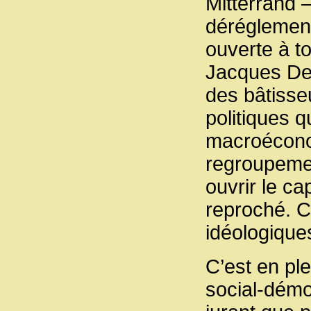
Mitterrand 
déréglement
ouverte à t
Jacques Del
des bâtisse
politiques q
macroéconom
regroupement
ouvrir le ca
reproché. C
idéologique
C’est en pl
social-démo