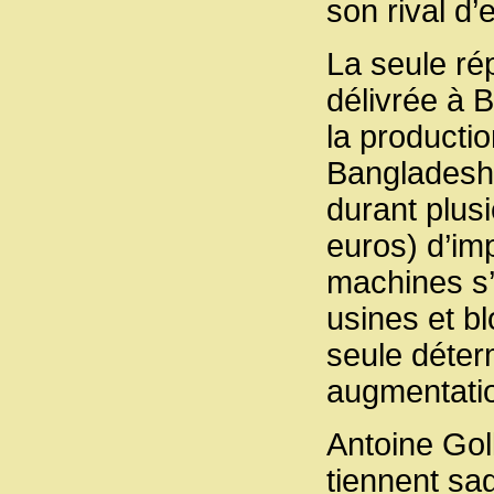
son rival d’
La seule rép
délivrée à 
la productio
Bangladesh
durant plus
euros) d’im
machines s’
usines et b
seule déter
augmentatio
Antoine Goll
tiennent sa