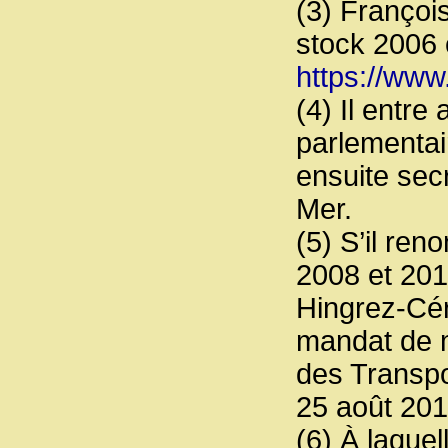
(3) François
stock 2006 
https://www
(4) Il entre
parlementai
ensuite secr
Mer.
(5) S’il re
2008 et 201
Hingrez-Céré
mandat de m
des Transpo
25 août 201
(6) À laque