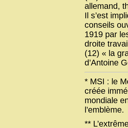
allemand, th
Il s’est imp
conseils ou
1919 par le
droite trav
(12) « la 
d’Antoine G
* MSI : le M
créée imméd
mondiale en 
l’emblème.
** L’extrêm