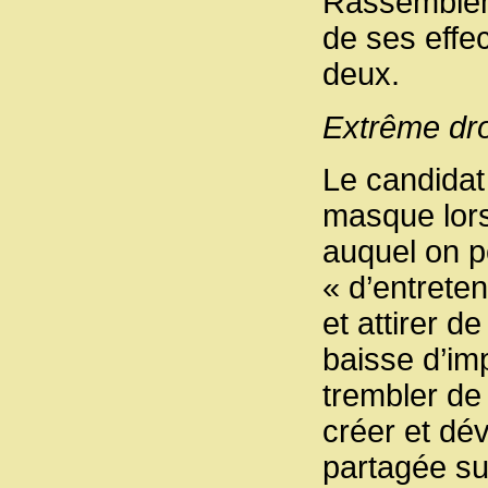
Rassemblem
de ses effec
deux.
Extrême dro
Le candidat
masque lors
auquel on pe
« d’entrete
et attirer d
baisse d’imp
trembler de 
créer et dé
partagée sur