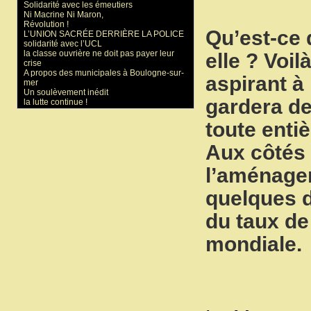
Solidarité avec les émeutiers
Ni Macrine Ni Maron,
Révolution !
Qu’est-ce 
L’UNION SACRÉE DERRIÈRE LA POLICE
solidarité avec l’UCL
la classe ouvrière ne doit pas payer leur
elle ? Voi
crise
A propos des municipales à Boulogne-sur-
aspirant à
mer
Un soulèvement inédit
gardera de
la lutte continue !
toute enti
Aux côtés 
l’aménage
quelques d
du taux de
mondiale.