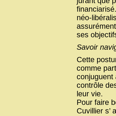
jurant que 
financiarisé
néo-libérali
assurément 
ses objecti
Savoir navi
Cette postu
comme parto
conjuguent 
contrôle de
leur vie.
Pour faire 
Cuvillier s