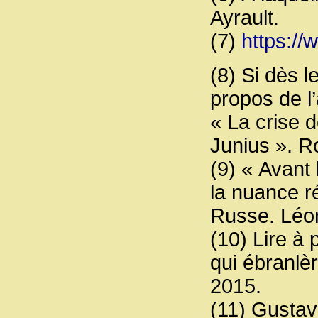
Ayrault.
(7)
https://w
(8) Si dès le
propos de l’
« La crise 
Junius ». R
(9) « Avant 
la nuance ré
Russe. Léon
(10) Lire à 
qui ébranlè
2015.
(11) Gustav