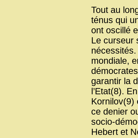
Tout au long
ténus qui un
ont oscillé 
Le curseur 
nécessités.
mondiale, e
démocrates 
garantir la 
l’Etat(8). E
Kornilov(9) 
ce denier ou
socio-démocr
Hebert et N