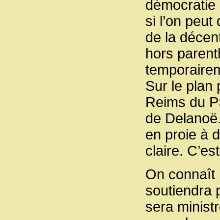
démocratie e
si l’on peut
de la décen
hors parenth
temporairem
Sur le plan 
Reims du PS,
de Delanoë.
en proie à 
claire. C’est
On connaît l
soutiendra p
sera minist