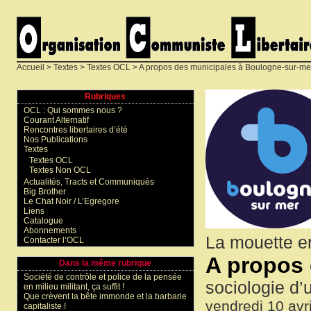
Accueil
>
Textes
>
Textes OCL
> A propos des municipales à Boulogne-sur-me
Rubriques
OCL : Qui sommes nous ?
Courant Alternatif
Rencontres libertaires d’été
Nos Publications
Textes
Textes OCL
Textes Non OCL
Actualités, Tracts et Communiqués
Big Brother
Le Chat Noir / L’Egregore
Liens
Catalogue
Abonnements
La mouette e
Contacter l’OCL
A propos 
Dans la même rubrique
Société de contrôle et police de la pensée
sociologie d’u
en milieu militant, ça suffit !
Que crèvent la bête immonde et la barbarie
vendredi 10 avr
capitaliste !