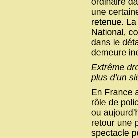
ordinaire d
une certaine
retenue. La
National, c
dans le déta
demeure in
Extrême droi
plus d’un si
En France a
rôle de poli
ou aujourd’
retour une 
spectacle po