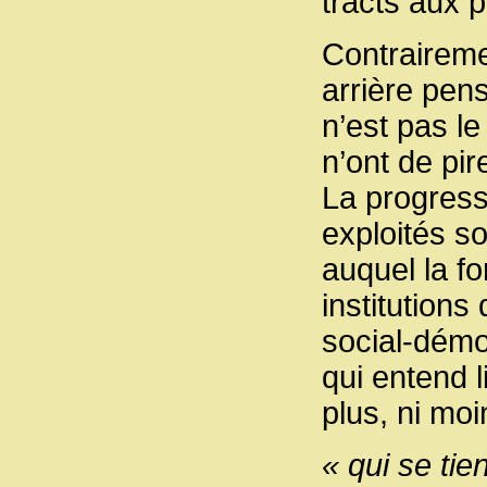
tracts aux 
Contraireme
arrière pen
n’est pas le
n’ont de pir
La progress
exploités s
auquel la fo
institution
social-démo
qui entend l
plus, ni moi
« qui se tie