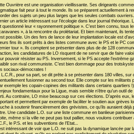
tte Ouvrière est une organisation vieillissante. Ses dirigeants comme
gmatique fait peur à tout le monde. Ils se préparent actuellement à re
order des sujets un peu plus larges que les seules combats ouvriers.
rnier un article intéressant sur l’écologie dans leur journal théorique
t questionné leur « rayonnement politique ». C’est bien connu, tous l
caravanes », à la rencontre du prolétariat. Et bien maintenant, ils ten
est possible. Un des fers de lance de leur implantation locale est d’av
leurs fins ils sont prêts à des listes commune avec le PS et le PC com
emier tour ». Ils comptent se présenter dans plus de de 128 commune
action, les candidatures de LO risquent de ne servir que de faire valo
ur pouvoir résister au PS. Inversement, si le PS accepte l’extrême ga
faiblir son rival communiste. C’est bien dommage pour des trotskystes q
s sociaux-démocrates !
 L.C.R., pour sa part, se dit prête à se présenter dans 180 villes, sur
entuellement fusionner au second tour. Elle compte sur les militants p
ar exemple les copain-copines des militants dans certains quartiers !
enjeux fondamentaux pour la Ligue, mais semble n’être qu’un outil de 
rti. Au contraire, LO mise beaucoup sur ces élections. D’après eux, l
portant et permettent par exemple de faciliter le soutien aux grèves 
uche à soutenir financièrement des grévistes, ce qu’ils auraient déjà 
tre. Une candidate L.O. sur une liste commune en banlieue parisienne 
oite, même si la ville ne peut pas tout pallier, nous voulons contribuer
C.F., le P.S. et les subventions de l’Etat...
 est intéressant de voir que L.O. ne suit pas la dynamique lancée par 
rti dont ils rêvent, qu’ils ne parlent pas explicitement de révolution