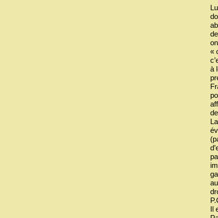
Lu
do
ab
de
on
« 
c’
à 
pr
Fr
po
af
de
La
év
(p
d’
pa
im
ga
au
dr
P.
Il
Pa