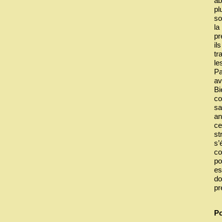
ab
pl
so
la
pr
il
tr
le
Pa
av
Bi
co
sa
an
ce
st
s’
co
po
es
do
pr
Po