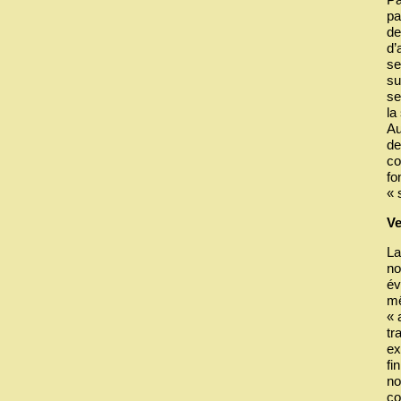
pa
de
d’
se
su
se
la
Au
de
co
fo
« 
Ve
La
no
év
mê
« 
tr
ex
fi
no
co