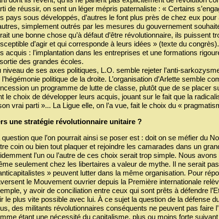
rti de réussir, on sent un léger mépris paternaliste : « Certains s’en
s pays sous développés, d’autres le font plus près de chez eux pour 
autres, simplement outrés par les mesures du gouvernement souhaite
rait une bonne chose qu’à défaut d’être révolutionnaire, ils puissent t
sceptible d’agir et qui corresponde à leurs idées » (texte du congrès). 
s acquis : l’implantation dans les entreprises et une formations rigou
 sortie des grandes écoles.
 niveau de ses axes politiques, L.O. semble rejeter l’anti-sarkozysm
 l’hégémonie politique de la droite. L’organisation d’Arlette semble c
ncession un programme de lutte de classe, plutôt que de se placer sur
nt le choix de développer leurs acquis, jouant sur le fait que la radicalis
son vrai parti »... La Ligue elle, on l’a vue, fait le choix du « pragmat
rs une stratégie révolutionnaire unitaire ?
 question que l’on pourrait ainsi se poser est : doit on se méfier du N
tre coin ou bien tout plaquer et rejoindre les camarades dans un grand
idemment l’un ou l’autre de ces choix serait trop simple. Nous avons 
me seulement chez les libertaires a valeur de mythe. Il ne serait pas
anticapitalistes » peuvent lutter dans la même organisation. Pour rép
aversent le Mouvement ouvrier depuis la Première internationale relèv
emple, y avoir de conciliation entre ceux qui sont prêts à défendre l’Et
nir le plus vite possible avec lui. À ce sujet la question de la défense 
us, des militants révolutionnaires conséquents ne peuvent pas faire l
mme étant une nécessité du capitalisme, plus ou moins forte suivant