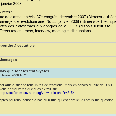
 janvier 2008
urces :
tte de classe, spécial 37e congrès, décembre 2007 (Bimensuel théor
nvergence révolutionnaire, No 55, janvier 2008 ( Bimensuel théorique
xtes des plateformes aux congrès de la L.C.R. (dispo sur leur site)
fférent textes, tracts, interview, meeting et discussions...
pondre à cet article
 Messages
ais que font les trotskystes ?
6 février 2008 16:24
cet article suscite tout un tas de réactions, mais en dehors du site de l’OCL..
vous en trouverez quelques extrait sur
http://cccforum.ouvaton.org/viewtopic.php?t=2154
après pourquoi causer là-bas d’un truc qui est écrit ici ? That is the question..