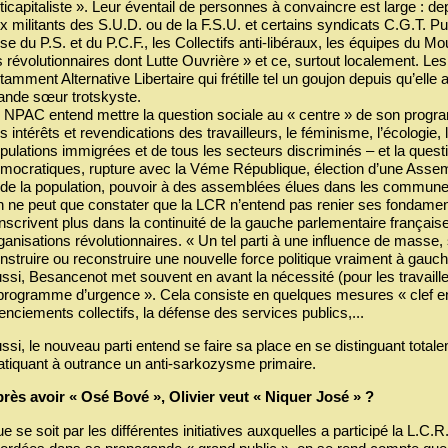
ticapitaliste ». Leur éventail de personnes à convaincre est large : depu
x militants des S.U.D. ou de la F.S.U. et certains syndicats C.G.T. Pu
ise du P.S. et du P.C.F., les Collectifs anti-libéraux, les équipes du
s révolutionnaires dont Lutte Ouvrière » et ce, surtout localement. Les 
tamment Alternative Libertaire qui frétille tel un goujon depuis qu’elle a 
ande sœur trotskyste.
 NPAC entend mettre la question sociale au « centre » de son progr
s intérêts et revendications des travailleurs, le féminisme, l’écologie,
pulations immigrées et de tous les secteurs discriminés – et la quest
mocratiques, rupture avec la Véme République, élection d’une Assembl
 de la population, pouvoir à des assemblées élues dans les communes
 ne peut que constater que la LCR n’entend pas renier ses fondamen
inscrivent plus dans la continuité de la gauche parlementaire françai
ganisations révolutionnaires. « Un tel parti à une influence de masse,
nstruire ou reconstruire une nouvelle force politique vraiment à gauch
ssi, Besancenot met souvent en avant la nécessité (pour les travaill
programme d’urgence ». Cela consiste en quelques mesures « clef en ma
cenciements collectifs, la défense des services publics,...
ssi, le nouveau parti entend se faire sa place en se distinguant totaleme
atiquant à outrance un anti-sarkozysme primaire.
rès avoir « Osé Bové », Olivier veut « Niquer José » ?
e se soit par les différentes initiatives auxquelles a participé la L.