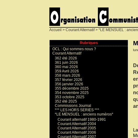
Accueil
>
Courant Alternatif
>
*LE MENSUEL : ancien
M
Rubriques
OCL : Qui sommes nous ?
lun
Courant Alternatif
362 été 2026
361 juin 2026
De
360 mai 2026
359 Avril 2026
Ré
358 mars 2026
en
357 février 2026
356 janvier 2026
pr
355 décembre 2025
no
354 novembre 2025
353 octobre 2025
qu
352 été 2025
an
Commissions Journal
*** LES HORS SERIES ***
*LE MENSUEL : anciens numéros*
Courant alternatif 1980-1991
Courant Alternatif 2004
Courant Alternatif 2005
La
Courant Alternatif 2006
Mu
Courant Alternatif 2007