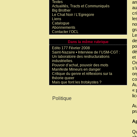
an
Textes
Actualités, Tracts et Communiqués
au
Big Brother
cr
Le Chat Noir / L’Egregore
le
Liens
Catalogue
no
Abonnements
gr
Contacter l’OCL
Le
de
Dans la même rubrique
po
Edito 177 Février 2008
dé
Saint-Nazaire • Interview de l’USM-CGT :
et
Un laboratoire des restructurations
industrielles.
On
Pouvoir d’achat, pouvoir des mots
s’
Manifeste Mineurs en danger
or
Critique du genre et réflexions sur la
théorie queer
co
Mais que font les trotskystes ?
Au
« 
Mots-clés
li
Politique
Au
pr
Ap
Qu