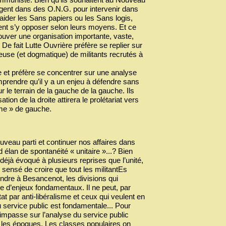
gagent dans des O.N.G. pour intervenir dans
aider les Sans papiers ou les Sans logis,
nt s’y opposer selon leurs moyens. Et ce
rouver une organisation importante, vaste,
De fait Lutte Ouvrière préfère se replier sur
reuse (et dogmatique) de militants recrutés à
e et préfère se concentrer sur une analyse
omprendre qu’il y a un enjeu à défendre sans
 le terrain de la gauche de la gauche. Ils
ation de la droite attirera le prolétariat vers
isme » de gauche.
ouveau parti et continuer nos affaires dans
 élan de spontanéité « unitaire »...? Bien
déjà évoqué à plusieurs reprises que l’unité,
 sensé de croire que tout les militantEs
ondre à Besancenot, les divisions qui
e d’enjeux fondamentaux. Il ne peut, par
at par anti-libéralisme et ceux qui veulent en
du service public est fondamentale... Pour
’impasse sur l’analyse du service public
 les époques. Les classes populaires on