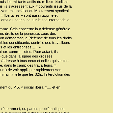
is les militants actifs du milieux étudiant,
is ils s’adressent aux « courants issus de la
 Mouvement social et du Mouvement syndical,
« libertaires » sont aussi taquiné et
droit a une tribune sur le site internet de la
amme. Cela concerne la « défense générale
 les droits de la jeunesse, ceux des
ion démocratique (défense de tous les droits
ée constituante, contrôle des travailleurs
 et les entreprises…). »
taux communistes. Pour autant, ils
se que dans la lignée des grosses
 s’adresse à tous ceux et celles qui veulent
e, dans le camp des travailleurs. »
eurs) de voir appliquer rapidement son
in » telle que les 32h., l’interdiction des
nt du P.S. « social liberal »,... et en
C.R. récemment, ou par les problématiques