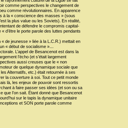
e rayonnement culturel de la Ligue se fait
t avoir comme perspectives le changement de
s peu comme révolutionnaires. En apparence
rs à la « conscience des masses » (sous
 la plus value ou les Soviets). En réalité,
contentant de défendre le compromis capital-
« d’être le porte parole des luttes pendants
 « de jeunesse » liée à la L.C.R.) mettait en
 un « début de socialisme »…
ectorale. L’appel de Besancenot est dans la
largement l’écho (et s’était largement
erspectives aussi creuses que le « non
 été moteur de quelque dynamique sociale que
les Alternatifs, etc.) était retournée à ses
rer la couverture à soi. Tout ce petit monde
Mais là, les enjeux de pouvoir sont ressortis
chant à faire passer ses idées (et son ou sa
 ce que l’on sait. Étant donné que Besancenot
ourd’hui sur le tapis la dynamique unitaire
 conceptions et SON porte parole comme