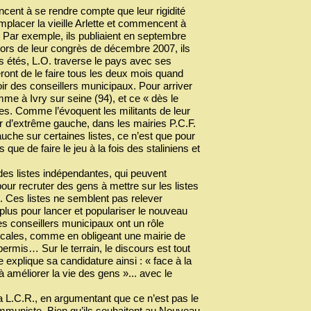
ncent à se rendre compte que leur rigidité
mplacer la vieille Arlette et commencent à
 Par exemple, ils publiaient en septembre
. Lors de leur congrès de décembre 2007, ils
es étés, L.O. traverse le pays avec ses
teront de le faire tous les deux mois quand
oir des conseillers municipaux. Pour arriver
me à Ivry sur seine (94), et ce « dès le
s. Comme l’évoquent les militants de leur
ir d’extrême gauche, dans les mairies P.C.F.
uche sur certaines listes, ce n’est que pour
ue de faire le jeu à la fois des staliniens et
 des listes indépendantes, qui peuvent
our recruter des gens à mettre sur les listes
). Ces listes ne semblent pas relever
plus pour lancer et populariser le nouveau
es conseillers municipaux ont un rôle
locales, comme en obligeant une mairie de
permis… Sur le terrain, le discours est tout
explique sa candidature ainsi : « face à la
 à améliorer la vie des gens »... avec le
la L.C.R., en argumentant que ce n’est pas le
 communiste. Bien qu’ils souhaitent au Nouveau