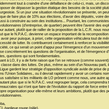
idemment tout à craindre d’une défaillance de celui-ci, mais, un disco
oposer de dépasser la gestion étatique des besoins de la société plut
urgeoisie. Si un jour une situation révolutionnaire se présente, on peu
sque de faire plus de 10% aux élections, d’avoir des députés, voire des
ussi à construire au sein des institutions... Pourtant, les communiste
volutionnaires (d’entreprise, de quartier) peuvent être l’avenir des expl
ur autant, plutôt que de railler de la proposition de la L.C.R. nous no
ut que le N.P.A.C. devienne un espace important de la recompositi
 avoir peur puisque, à priori, cette organisation véhiculera tout de mê
cessité de lutter. Ils contribueront certainement à renforcer la visibilit
ciété, ce qui serait un point d’appui pour l’émergence d’un mouvement
se concrètement les questions de l’organisation, et de l’émergence d
ttes, questions qui sont fondamentales.
ant à LO, il y a de forte raison que l’on se retrouve (comme souvent)
 classe dans des luttes. De plus, même au sein d’un Nouveau parti, il
 Ligue gardent leur stratégie d’opposition syndicale avide de prise d
ns l’Union Solidaires., ou il devrait rapidement y avoir un certains n
us satisfaire si les militants de LO prônent comme nous, une autre ap
autant plus que si le N.P.A.C. veut regrouper large, cela comprendra to
reaucrates qui n’ont que faire de l’évolution du rapport de force entre 
opre organisation pour elle-même et leurs ambitions, plutôt que des
volutionnaires.
ba,
L-banlieue rouge (pâle),