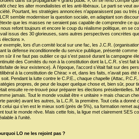
ordées dans sa propagande « grand public », on se rend compte que l
utôt chez les alter mondialistes et les anti-libéraux. Le parti se veu
ciété. Pourtant, les stratégies annoncées n’apparaissent pas ou trè
 LCR semble moderniser la question sociale, en adaptant son discou
étexte que les masses ne seraient pas capable de comprendre ce qu’est
s nous refont toujours et encore le coup du réalisme politique, en se 
avail issus des 30 glorieuses, sans autres perspectives concrètes que 
s élections ».
r exemple, lors d’un comité local sur une fac, les J.C.R. (organisation
ant la défense inconditionnelle du service publique, présenté comme
en sûr il ne faut pas oublier ce qui s’est passé durant la campagne él
ntinuité des Comités du non à la constitution dont la L.C.R. s’est fait 
tisfaite de leur existence). À l’époque, l’accord s’était fait sur des p
tilibéral à la constitution de Chirac » et, dans les faits, n’avait pas
 soit. Pendant la lutte contre le C.P.E., chaque chapelle (Attac, P.C.F,. 
ratégies propres, de peur de louper quelque chose et, bien sûr, pour ti
était ensuite re-re-trouvé pour préparer les élections présidentielles. 
mme jamais. Tout le monde voulait être « unitaire » mais chacun cher
rte parole) avant les autres, la L.C.R. la première. Tout cela a donné
t celui qui s’en est le mieux sorti (près de 5%), sa formation remet auj
nt tout le monde rêve. Mais cette fois, la ligue met clairement SES
éalable à l’unité.
urquoi LO ne les rejoint pas ?