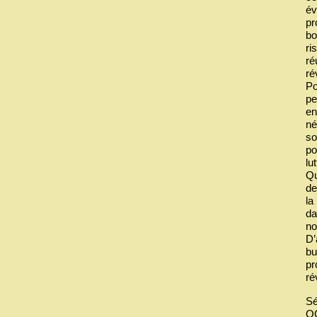
év
pr
bo
ri
ré
ré
Po
pe
en
né
so
po
lu
Qu
de
la
da
no
D’
bu
pr
ré
Sé
OC