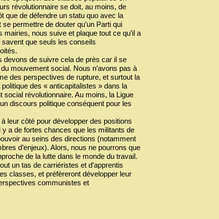
urs révolutionnaire se doit, au moins, de
ôt que de défendre un statu quo avec la
t se permettre de douter qu’un Parti qui
 mairies, nous suive et plaque tout ce qu’il a
s savent que seuls les conseils
oités.
us devons de suivre cela de près car il se
on du mouvement social. Nous n’avons pas à
me des perspectives de rupture, et surtout la
é politique des « anticapitalistes » dans la
 social révolutionnaire. Au moins, la Ligue
’un discours politique conséquent pour les
 à leur côté pour développer des positions
 y a de fortes chances que les militants de
e pouvoir au seins des directions (notamment
ombres d’enjeux). Alors, nous ne pourrons que
proche de la lutte dans le monde du travail.
ut un tas de carriéristes et d’apprentis
les classes, et préfèreront développer leur
 perspectives communistes et