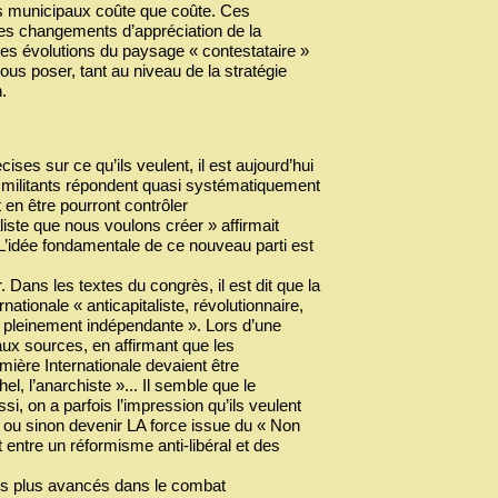
rs municipaux coûte que coûte. Ces
des changements d’appréciation de la
 les évolutions du paysage « contestataire »
us poser, tant au niveau de la stratégie
.
ises sur ce qu’ils veulent, il est aujourd’hui
es militants répondent quasi systématiquement
 en être pourront contrôler
iste que nous voulons créer » affirmait
 L’idée fondamentale de ce nouveau parti est
Dans les textes du congrès, il est dit que la
ationale « anticapitaliste, révolutionnaire,
e pleinement indépendante ». Lors d’une
 aux sources, en affirmant que les
ière Internationale devaient être
l, l’anarchiste »... Il semble que le
, on a parfois l’impression qu’ils veulent
., ou sinon devenir LA force issue du « Non
t entre un réformisme anti-libéral et des
les plus avancés dans le combat