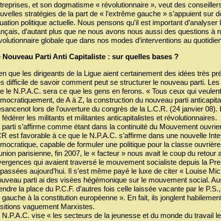
treprises, et son dogmatisme « révolutionnaire », veut des conseille
uvelles stratégies de la part de « l’extrême gauche » s’appuient sur 
tuation politique actuelle. Nous pensons qu’il est important d’analyser
ançais, d’autant plus que ne nous avons nous aussi des questions à no
volutionnaire globale que dans nos modes d’interventions au quotidien
 Nouveau Parti Anti Capitaliste : sur quelles bases ?
en que les dirigeants de la Ligue aient certainement des idées très préc
ès difficile de savoir comment peut se structurer le nouveau parti. L
e le N.P.A.C. sera ce que les gens en ferons. « Tous ceux qui veulent
mocratiquement, de A à Z, la construction du nouveau parti anticapital
sancenot lors de l’ouverture du congrès de la L.C.R. (24 janvier 08).
 fédérer les militants et militantes anticapitalistes et révolutionnaires.
 parti s’affirme comme étant dans la continuité du Mouvement ouvrier. 
R est favorable à ce que le N.P.A.C. s’affirme dans une nouvelle Intern
mocratique, capable de formuler une politique pour la classe ouvrièr
union parisienne, fin 2007, le « facteur » nous avait le coup du retour
vergences qui avaient traversé le mouvement socialiste depuis la Prem
passées aujourd’hui. Il s’est même payé le luxe de citer « Louise Miche
uveau parti ai des visées hégémonique sur le mouvement social. Aussi
endre la place du P.C.F. d’autres fois celle laissée vacante par le P.S
 gauche à la constitution européenne ». En fait, ils jonglent habilemen
sitions vaguement Marxistes.
 N.P.A.C. vise « les secteurs de la jeunesse et du monde du travail 