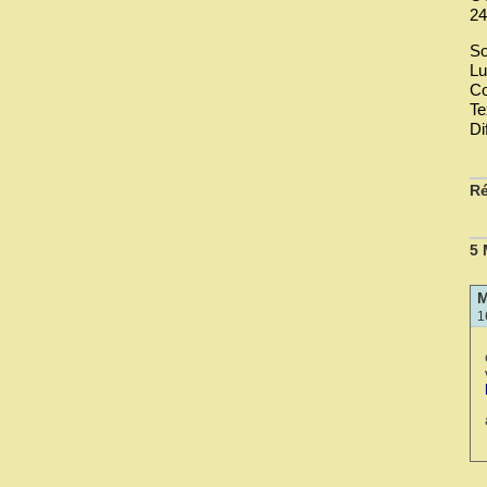
24
So
Lu
Co
Te
Di
Ré
5
M
1