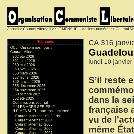
Accueil
>
Courant Alternatif
>
*LE MENSUEL : anciens numéros*
>
Courant Alt
CA 316 janvi
Rubriques
OCL : Qui sommes nous ?
Guadelou
Courant Alternatif
362 été 2026
lundi 10 janvie
361 juin 2026
360 mai 2026
359 Avril 2026
358 mars 2026
S’il reste
357 février 2026
356 janvier 2026
355 décembre 2025
commémorat
354 novembre 2025
353 octobre 2025
dans la se
352 été 2025
Commissions Journal
française a
*** LES HORS SERIES ***
*LE MENSUEL : anciens numéros*
Courant alternatif 1980-1991
vu de l’ac
Courant Alternatif 2004
Courant Alternatif 2005
même État 
Courant Alternatif 2006
Courant Alternatif 2007