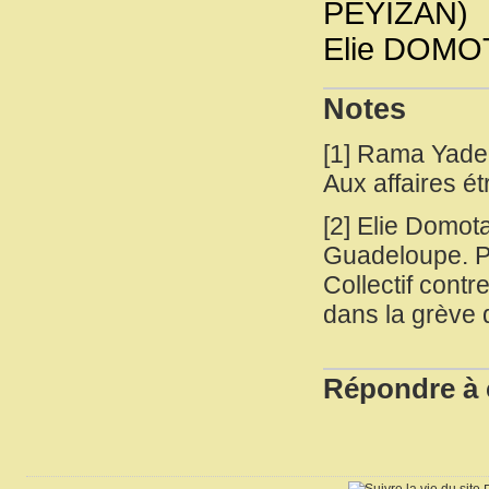
PÉYIZAN)
Elie DOMO
Notes
[
1
]
Rama Yade. 
Aux affaires é
[
2
]
Elie Domota
Guadeloupe. Pu
Collectif contr
dans la grève
Répondre à c