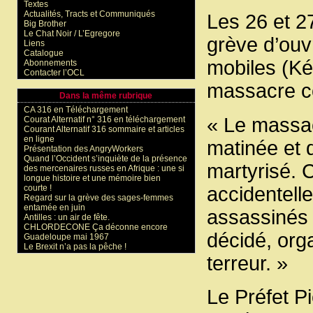
Textes
Actualités, Tracts et Communiqués
Les 26 et 27
Big Brother
Le Chat Noir / L’Egregore
grève d’ouv
Liens
Catalogue
mobiles (Ké
Abonnements
Contacter l’OCL
massacre c
Dans la même rubrique
CA 316 en Téléchargement
« Le massa
Courat Alternatif n° 316 en téléchargement
Courant Alternatif 316 sommaire et articles
en ligne
matinée et 
Présentation des AngryWorkers
Quand l’Occident s’inquiète de la présence
martyrisé. 
des mercenaires russes en Afrique : une si
longue histoire et une mémoire bien
accidentell
courte !
Regard sur la grève des sages-femmes
entamée en juin
assassinés 
Antilles : un air de fête.
CHLORDECONE Ça déconne encore
décidé, orga
Guadeloupe mai 1967
Le Brexit n’a pas la pêche !
terreur. »
Le Préfet P