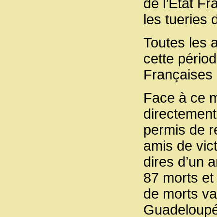
de l’État Fr
les tueries
Toutes les a
cette pério
Françaises 
Face à ce m
directement
permis de r
amis de vi
dires d’un 
87 morts et
de morts va
Guadeloupée