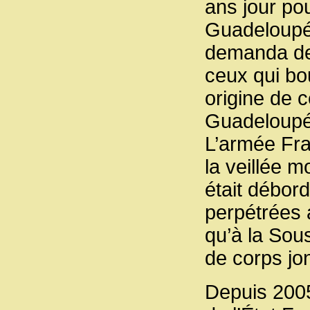
ans jour po
Guadeloupé
demanda de 
ceux qui bou
origine de c
Guadeloupée
L’armée Fra
la veillée m
était débor
perpétrées 
qu’à la Sou
de corps jon
Depuis 200