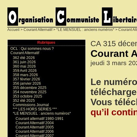
Accueil
>
Courant Alternatif
>
*LE MENSUEL : anciens numéros*
>
Courant Alt
CA 315 déce
Rubriques
OCL : Qui sommes nous ?
Courant A
Courant Alternatif
362 été 2026
jeudi 3 mars 20
361 juin 2026
360 mai 2026
359 Avril 2026
358 mars 2026
Le numéro
357 février 2026
356 janvier 2026
355 décembre 2025
télécharg
354 novembre 2025
353 octobre 2025
Vous téléc
352 été 2025
Commissions Journal
qu’il conti
*** LES HORS SERIES ***
*LE MENSUEL : anciens numéros*
Courant alternatif 1980-1991
Courant Alternatif 2004
Courant Alternatif 2005
Courant Alternatif 2006
Courant Alternatif 2007