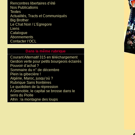
Rencontres libertaires d’été
Nos Publications
Textes
Actualités, Tracts et Communiqués
Big Brother
Le Chat Noir / L’Egregore
Liens
Catalogue
Abonnements
Contacter l’OCL
Dans la même rubrique
Courant Alternatif 315 en téléchargement
Gestion verte pour petits bourgeois éclairés
Pouvoir d’achat ?
Sommaire du n° de décembre
Plein la gibecière !
Algérie, Maroc, jusqu’où ?
Rubrique Sans frontières
Le quotidien de la répression
A Grenoble, le capital se brosse dans le
sens du Piolle
Afrin : la montagne des loups