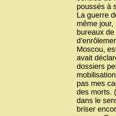
poussés à 
La guerre dé
même jour, l
bureaux de 
d’enrôlemen
Moscou, est 
avait déclar
dossiers pe
mobilisation
pas mes cam
des morts. 
dans le sens
briser enco