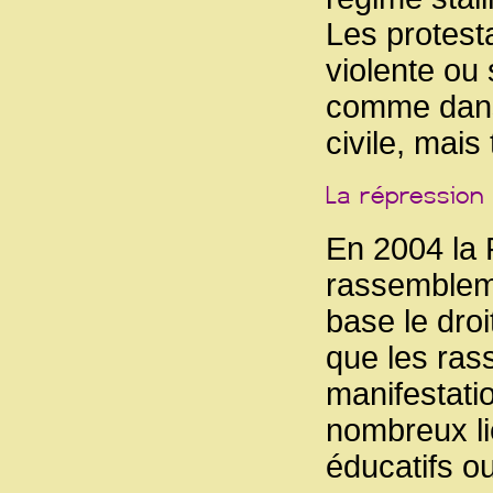
Les protesta
violente ou
comme dans
civile, mais
En 2004 la R
rassembleme
base le droi
que les ras
manifestati
nombreux lie
éducatifs o