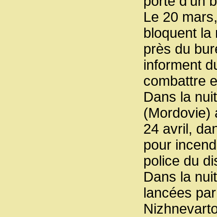
porte d’un 
Le 20 mars
bloquent la
près du bure
informent d
combattre e
Dans la nui
(Mordovie) 
24 avril, da
pour incend
police du d
Dans la nuit
lancées par 
Nizhnevarto