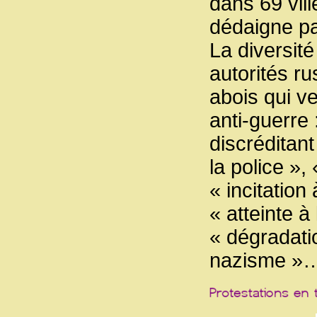
dans 69 vill
dédaigne pa
La diversit
autorités r
abois qui ve
anti-guerre 
discréditant
la police »,
« incitation
« atteinte à 
« dégradatio
nazisme »