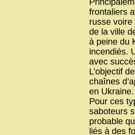
Principalem
frontaliers
russe voir
de la ville 
à peine du K
incendiés. 
avec succè
L’objectif 
chaînes d’a
en Ukraine.
Pour ces typ
saboteurs so
probable qu
liés à des f