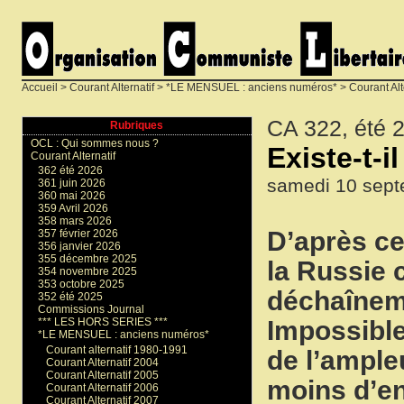
Accueil
>
Courant Alternatif
>
*LE MENSUEL : anciens numéros*
>
Courant Alt
CA 322, été 
Rubriques
OCL : Qui sommes nous ?
Existe-t-i
Courant Alternatif
362 été 2026
samedi 10 sept
361 juin 2026
360 mai 2026
359 Avril 2026
358 mars 2026
D’après ce
357 février 2026
356 janvier 2026
355 décembre 2025
la Russie c
354 novembre 2025
353 octobre 2025
déchaîneme
352 été 2025
Commissions Journal
Impossible
*** LES HORS SERIES ***
*LE MENSUEL : anciens numéros*
Courant alternatif 1980-1991
de l’ample
Courant Alternatif 2004
Courant Alternatif 2005
moins d’en
Courant Alternatif 2006
Courant Alternatif 2007