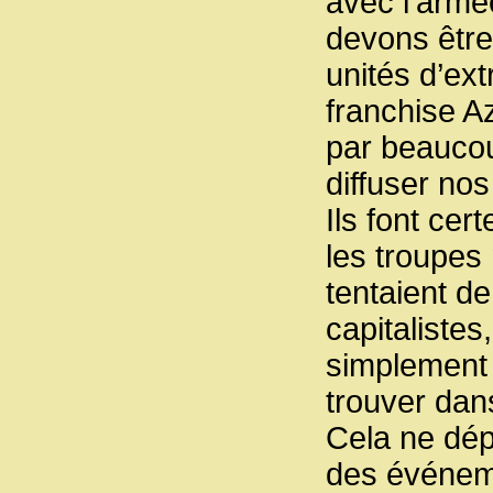
avec l’armée
devons être 
unités d’ext
franchise A
par beaucou
diffuser nos
Ils font ce
les troupes 
tentaient d
capitalistes
simplement 
trouver dans
Cela ne dép
des événeme