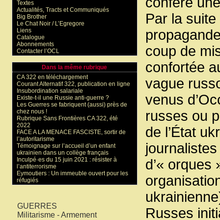
confère une
Textes
Actualités, Tracts et Communiqués
Par la suite
Big Brother
Le Chat Noir / L’Egregore
Liens
propagande 
Catalogue
Abonnements
coup de mis
Contacter l’OCL
confortée a
Dans la même rubrique
CA 322 en téléchargement
vague russo
Courant Alternatif 322, publication en ligne
Insubordination salariale
venus d’Occi
Existe-t-il une Russie anti-guerre ?
Les Guerres se fabriquent (aussi) près de
chez nous !
russes ou p
Rubrique Sans Frontières CA 322, été
2022
de l’État u
FACE A LA MENACE FASCISTE, sortir de
l’autoritarisme
journaliste
Témoignage sur l’accueil d’un enfant
ukrainien dans un collège français
Inculpé·es du 15 juin 2021 : résister à
d’« orques 
l’antiterrorisme
Eymoutiers : Un immeuble ouvert pour les
organisation
réfugiés
ukrainienne
Mots-clés
GUERRES
Russes init
Militarisme - Armement