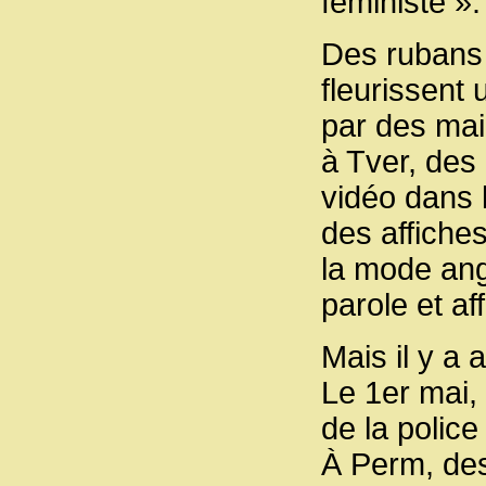
féministe »
Des rubans 
fleurissent
par des mai
à Tver, des
vidéo dans l
des affiche
la mode ang
parole et af
Mais il y a 
Le 1er mai,
de la polic
À Perm, des