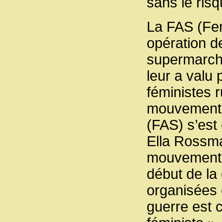
sans le risq
La FAS (Fem
opération d
supermarché
leur a valu 
féministes r
mouvement a
(FAS) s’est 
Ella Rossma
mouvement, 
début de l
organisées 
guerre est 