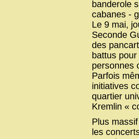
banderole su
cabanes - g
Le 9 mai, j
Seconde Gue
des pancar
battus pour 
personnes o
Parfois mêm
initiatives
quartier un
Kremlin « co
Plus massif 
les concerts