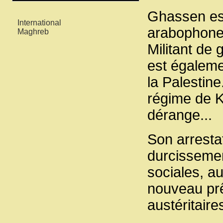
Mots-clés
Ghassen est
International
arabophone 
Maghreb
Militant de g
est égaleme
la Palestine
régime de Ka
dérange...
Son arrestat
durcissemen
sociales, a
nouveau prê
austéritaire