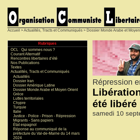
Accueil
>
Actualités, Tracts et Communiqués
>
Dossier Monde Arabe et Moyen
Rubriques
OCL : Qui sommes nous ?
Courant Alternatif
Rencontres libertaires d’été
Nos Publications
Textes
Actualités, Tracts et Communiqués
Actualités
Répression e
Dossier Iran
Dossier Amérique Latine
Libératio
Dossier Monde Arabe et Moyen Orient
Grèce
Luttes territoriales
été libéré
Chypre
Turquie
Italie
samedi 10 sept
Justice - Police - Prison - Répression
Migrants - Sans papiers
État espagnol
Réponse au communiqué de la
préfecture du Val-de-Marne du 14 mars
2024