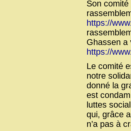
Son comité 
rassembleme
https://www
rassembleme
Ghassen a v
https://www
Le comité es
notre solida
donné la gr
est condamn
luttes soci
qui, grâce a
n’a pas à c