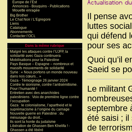
Europe de l’Est
Annonces - Bouquins - Publications
Mouette enragée
Il pense avo
Big Brother
Le Chat Noir / L’Egregore
luttes socia
Liens
Catalogue
Abonnements
qui défend 
Contacter l’OCL
pour ses act
Dans la même rubrique
Malgré les attaques contre l’UJFP, la
solidarité avec Gaza continuera
Quoi qu’il 
Mobilisations pour la Palestine
Pays Basque – Espagne – nombreux et
Saeid se pou
massifs mouvements de solidarité
Syrie : « Nous portons un monde nouveau
dans nos cœurs... »
Gaza - Témoignage 26 janvier 2024
Contre le sionisme, contre l’antisémitisme.
Le militant
Pour l’humanité !
Entretien avec des anarchistes
nombreuses l
palestiniens : Voix de première ligne contre
l’occupation
Gaza : le colonialisme, l’apartheid et le
septembre à
suprémacisme à l’origine du carnage
Nouvelle guerre en Palestine : du
été saisi ; 
mésusage du droit...
Ils sont la honte du judaïsme
de terroris
Libération de Ghassen Ben Khelifa ! -
Ghassen a été libéré