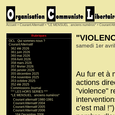
Accueil
>
Courant Alternatif
>
*LE MENSUEL : anciens numéros*
>
Courant Alt
"VIOLENC
Rubriques
OCL : Qui sommes nous ?
samedi 1er avri
Courant Alternatif
362 été 2026
361 juin 2026
360 mai 2026
359 Avril 2026
358 mars 2026
357 février 2026
356 janvier 2026
Au fur et à
355 décembre 2025
354 novembre 2025
actions dire
353 octobre 2025
352 été 2025
Commissions Journal
"violence" r
*** LES HORS SERIES ***
*LE MENSUEL : anciens numéros*
intervention
Courant alternatif 1980-1991
Courant Alternatif 2004
c’est mal !"
Courant Alternatif 2005
Courant Alternatif 2006
164 Decembre 2006