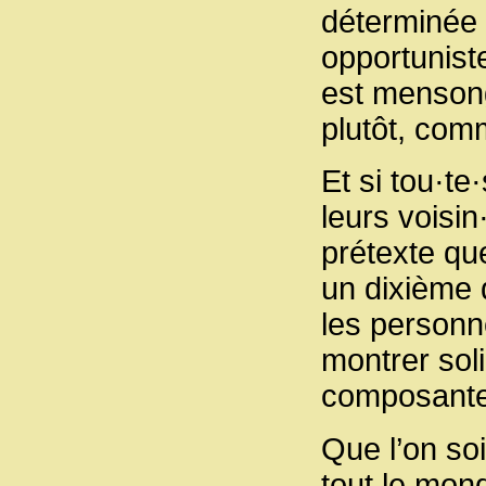
déterminée 
opportunist
est mensong
plutôt, com
Et si tou·t
leurs voisi
prétexte qu
un dixième d
les personn
montrer sol
composant
Que l’on soi
tout le mon