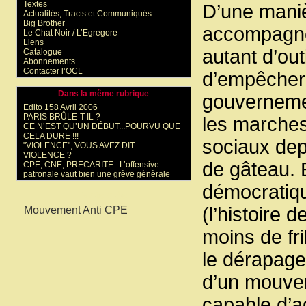
Textes
D’une maniè
Actualités, Tracts et Communiqués
Big Brother
accompagne
Le Chat Noir / L’Egregore
Liens
autant d’out
Catalogue
Abonnements
Contacter l’OCL
d’empêcher 
Dans la même rubrique
gouvernemen
Edito 158 Avril 2006
PARIS BRÛLE-T-IL ?
les marches
CE N’EST QU’UN DÉBUT...POURVU QUE
CELA DURE !!!
sociaux dep
"VIOLENCE", VOUS AVEZ DIT
VIOLENCE ?
de gâteau. E
CPE, CNE, PRECARITE...L’offensive
patronale vaut bien une grève gènèrale
démocratique
Mots-clés
(l’histoire
Mouvement Anti CPE
moins de fri
le dérapage,
d’un mouveme
capable d’a