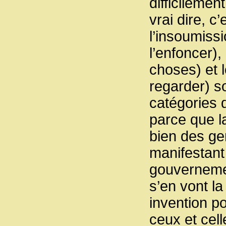
difficilemen
vrai dire, 
l’insoumissi
l’enfoncer),
choses) et l
regarder) s
catégories d
parce que la
bien des gen
manifestant·
gouvernement
s’en vont la
invention po
ceux et cel