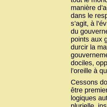
manière d’a
dans le resp
s’agit, à l’
du gouverne
points aux g
durcir la m
gouvernement
dociles, opp
l’oreille à 
Cessons don
être premie
logiques aut
plurielle, i