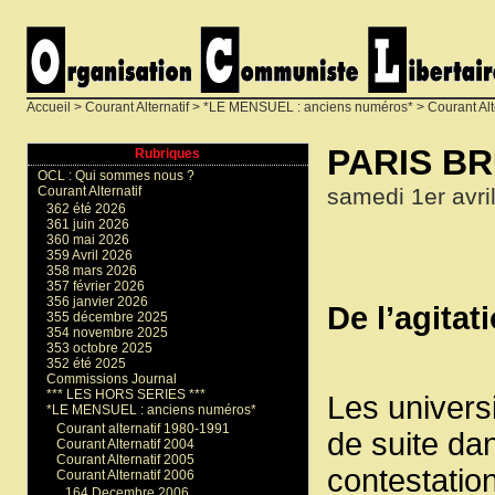
Accueil
>
Courant Alternatif
>
*LE MENSUEL : anciens numéros*
>
Courant Alt
PARIS BR
Rubriques
OCL : Qui sommes nous ?
samedi 1er avri
Courant Alternatif
362 été 2026
361 juin 2026
360 mai 2026
359 Avril 2026
358 mars 2026
357 février 2026
356 janvier 2026
De l’agitat
355 décembre 2025
354 novembre 2025
353 octobre 2025
352 été 2025
Commissions Journal
*** LES HORS SERIES ***
Les univers
*LE MENSUEL : anciens numéros*
Courant alternatif 1980-1991
de suite da
Courant Alternatif 2004
Courant Alternatif 2005
contestation
Courant Alternatif 2006
164 Decembre 2006