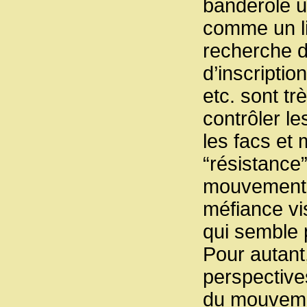
banderole un
comme un lie
recherche de
d’inscriptio
etc. sont tr
contrôler le
les facs et
“résistance
mouvement n
méfiance vis
qui semble p
Pour autant
perspective
du mouvemen