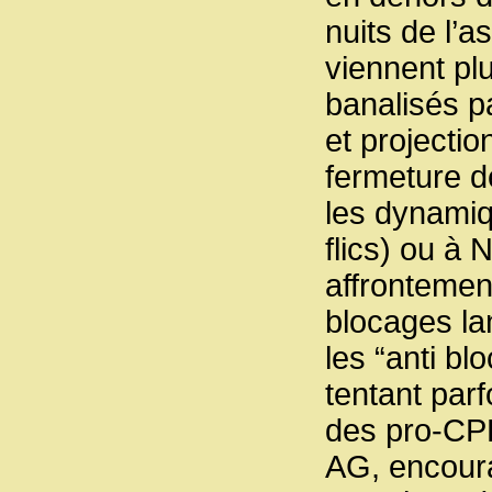
nuits de l’a
viennent pl
banalisés p
et projectio
fermeture de
les dynamiq
flics) ou à
affrontement
blocages l
les “anti bl
tentant parf
des pro-CPE
AG, encoura