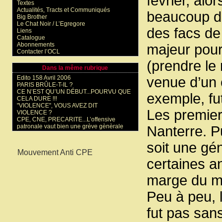
février, alo
Textes
Actualités, Tracts et Communiqués
beaucoup de
Big Brother
Le Chat Noir / L’Egregore
des facs de
Liens
Catalogue
Abonnements
majeur pour
Contacter l’OCL
(prendre le 
Dans la même rubrique
Edito 158 Avril 2006
venue d’un 
PARIS BRÛLE-T-IL ?
CE N’EST QU’UN DÉBUT...POURVU QUE
exemple, fut
CELA DURE !!!
"VIOLENCE", VOUS AVEZ DIT
Les premier
VIOLENCE ?
CPE, CNE, PRECARITE...L’offensive
patronale vaut bien une grève gènèrale
Nanterre. Pu
Mots-clés
soit une gé
Mouvement Anti CPE
certaines a
marge du mo
Peu à peu, 
fut pas san