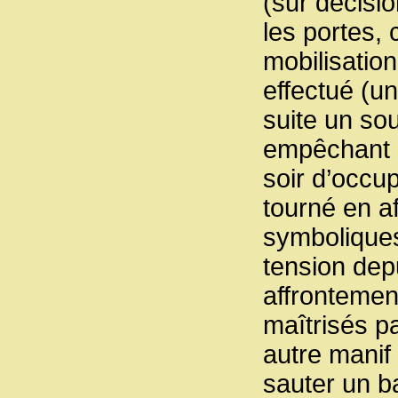
(sur décisio
les portes, 
mobilisation
effectué (un
suite un sou
empêchant l
soir d’occup
tourné en a
symboliques
tension dep
affrontement
maîtrisés p
autre manif 
sauter un ba