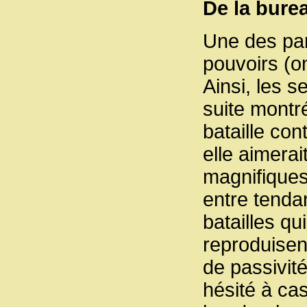
De la bure
Une des par
pouvoirs (on
Ainsi, les 
suite montr
bataille con
elle aimerai
magnifiques
entre tenda
batailles qui
reproduisen
de passivité
hésité à cas