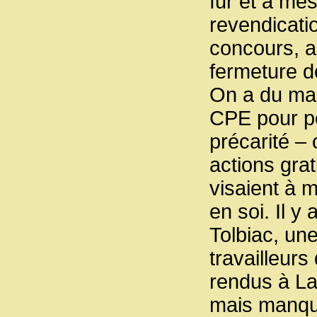
fur et à mes
revendicati
concours, a
fermeture d
On a du mal
CPE pour pos
précarité –
actions grat
visaient à m
en soi. Il y
Tolbiac, un
travailleurs
rendus à La
mais manque