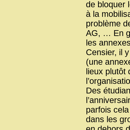
de bloquer 
à la mobilis
problème de
AG, … En gén
les annexes
Censier, il 
(une annexe
lieux plutôt
l’organisati
Des étudian
l’anniversa
parfois cela
dans les gro
en dehors d