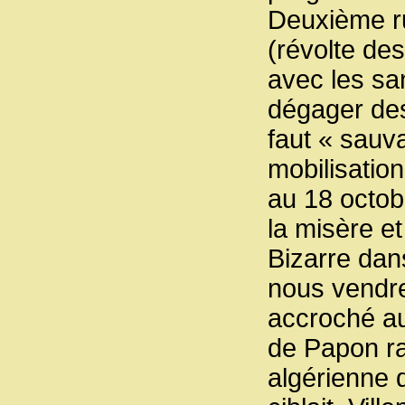
Deuxième ru
(révolte de
avec les sa
dégager des
faut « sauva
mobilisation
au 18 octob
la misère e
Bizarre dans
nous vendre
accroché au 
de Papon rat
algérienne q