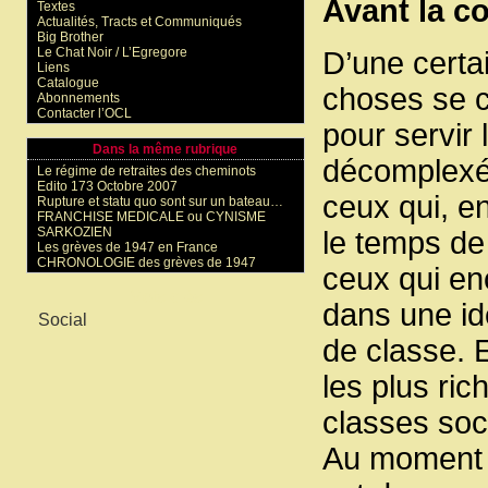
Avant la co
Textes
Actualités, Tracts et Communiqués
Big Brother
Le Chat Noir / L’Egregore
D’une certai
Liens
Catalogue
choses se c
Abonnements
Contacter l’OCL
pour servir 
Dans la même rubrique
décomplexée
Le régime de retraites des cheminots
Edito 173 Octobre 2007
ceux qui, e
Rupture et statu quo sont sur un bateau…
FRANCHISE MEDICALE ou CYNISME
SARKOZIEN
le temps de 
Les grèves de 1947 en France
CHRONOLOGIE des grèves de 1947
ceux qui en
Mots-clés
dans une ide
Social
de classe. 
les plus ric
classes soci
Au moment o