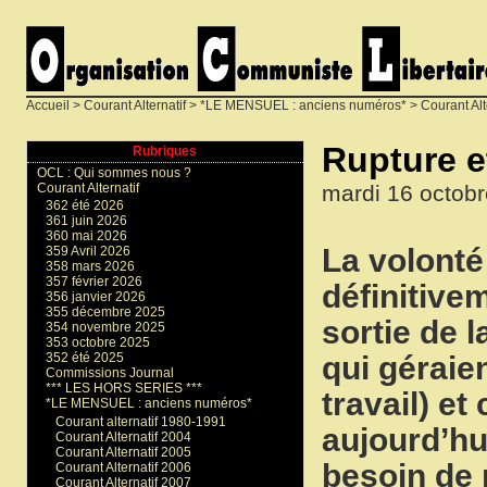
Accueil
>
Courant Alternatif
>
*LE MENSUEL : anciens numéros*
>
Courant Alt
Rupture e
Rubriques
OCL : Qui sommes nous ?
mardi 16 octob
Courant Alternatif
362 été 2026
361 juin 2026
360 mai 2026
La volonté
359 Avril 2026
358 mars 2026
357 février 2026
définitive
356 janvier 2026
355 décembre 2025
sortie de l
354 novembre 2025
353 octobre 2025
qui géraien
352 été 2025
Commissions Journal
*** LES HORS SERIES ***
travail) et
*LE MENSUEL : anciens numéros*
Courant alternatif 1980-1991
aujourd’hu
Courant Alternatif 2004
Courant Alternatif 2005
besoin de 
Courant Alternatif 2006
Courant Alternatif 2007