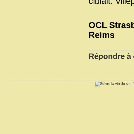
ciblait. Vill
OCL Strasb
Reims
Répondre à c
R