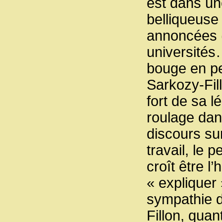
est dans un
belliqueuse 
annoncées (
universités
bouge en pe
Sarkozy-Fil
fort de sa l
roulage dan
discours sur
travail, le 
croît être l
« expliquer
sympathie d
Fillon, quan