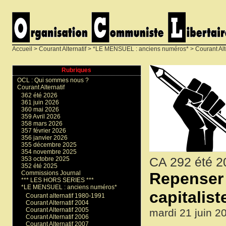
Accueil
>
Courant Alternatif
>
*LE MENSUEL : anciens numéros*
>
Courant Alt
Rubriques
OCL : Qui sommes nous ?
Courant Alternatif
362 été 2026
361 juin 2026
360 mai 2026
359 Avril 2026
358 mars 2026
357 février 2026
356 janvier 2026
355 décembre 2025
354 novembre 2025
CA 292 été 2
353 octobre 2025
352 été 2025
Repenser 
Commissions Journal
*** LES HORS SERIES ***
*LE MENSUEL : anciens numéros*
capitalist
Courant alternatif 1980-1991
Courant Alternatif 2004
Courant Alternatif 2005
mardi 21 juin 2
Courant Alternatif 2006
Courant Alternatif 2007