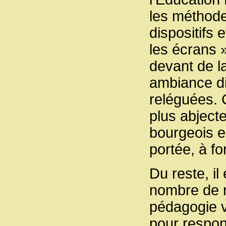
les méthode
dispositifs 
les écrans »
devant de l
ambiance di
reléguées. C
plus abject
bourgeois e
portée, à fo
Du reste, il
nombre de ré
pédagogie ve
pour respon