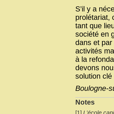
S’il y a néc
prolétariat
tant que lie
société en g
dans et par 
activités ma
à la refond
devons nous 
solution cl
Boulogne-su
Notes
[
1
]
L’école cap