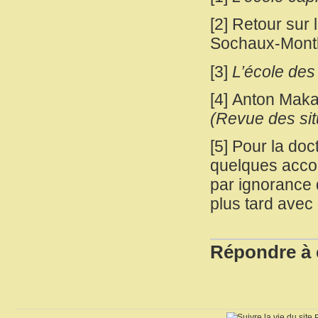
[
2
]
Retour sur 
Sochaux-Montbe
[
3
]
L’école des
[
4
]
Anton Makar
(Revue des sit
[
5
]
Pour la doc
quelques acco
par ignorance 
plus tard avec 
Répondre à c