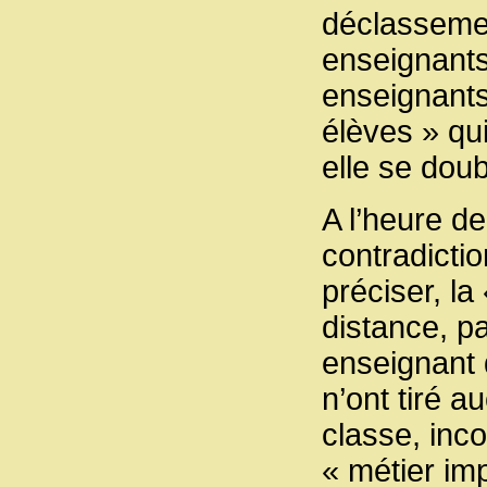
déclassement
enseignants 
enseignants
élèves » qui
elle se doub
A l’heure de
contradicti
préciser, la
distance, pa
enseignant d
n’ont tiré a
classe, inc
« métier im