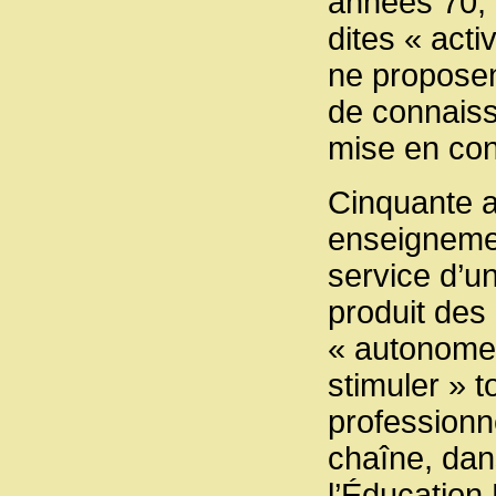
années 70, 
dites « acti
ne proposen
de connaiss
mise en conf
Cinquante a
enseigneme
service d’u
produit des
« autonomes 
stimuler » t
professionne
chaîne, dan
l’Éducation P