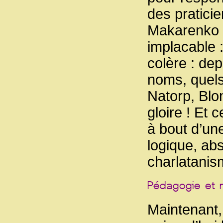
des praticie
Makarenko qu
implacable 
colère : dep
noms, quels
Natorp, Blo
gloire ! Et 
à bout d’un
logique, ab
charlatanis
Maintenant,