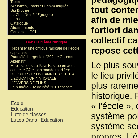
Textes
Actualités, Tracts et Communiqués
tout conten
Big Brother
Le Chat Noir / L’Egregore
afin de mie
Liens
Catalogue
fortiori d
Abonnements
Contacter l’OCL
collectif c
Dans la même rubrique
repose cett
Repenser une critique radicale de l’école
capitaliste
Pour télécharger le n°292 de Courant
Alternatif
Le plus sou
Mobilisations au Pays Basque en août
contre le G7 et son monde mortifère
le lieu priv
RETOUR SUR UNE ANNEE AGITEE A
L’EDUCATION NATIONALE
L’ENVERS DE FLINS
plus rareme
Le numéro 292 de l’été 2019 est sorti
historique. 
Mots-clés
Ecole
« l’école »,
Education
système poli
Lutte de classes
Luttes Dans l’Education
système scol
propres. L’