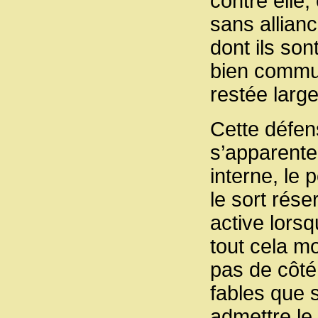
contre elle,
sans allian
dont ils son
bien commun
restée large
Cette défen
s’apparente
interne, le 
le sort rése
active lorsq
tout cela mo
pas de côté
fables que s
admettre le