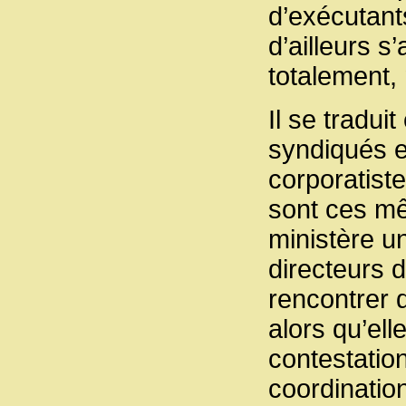
d’exécutants
d’ailleurs s
totalement, 
Il se tradui
syndiqués et
corporatist
sont ces mê
ministère un
directeurs 
rencontrer 
alors qu’el
contestatio
coordinatio