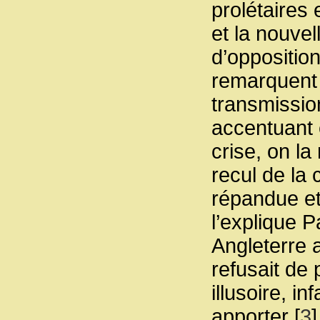
prolétaires
et la nouvel
d’oppositio
remarquent 
transmissio
accentuant 
crise, on l
recul de la 
répandue e
l’explique 
Angleterre a
refusait de
illusoire, in
apporter
[
3
]