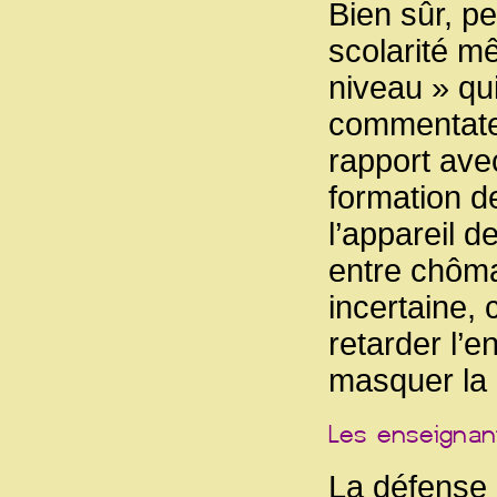
Bien sûr, p
scolarité m
niveau » qui
commentateu
rapport ave
formation d
l’appareil d
entre chôma
incertaine, 
retarder l’e
masquer la r
La défense 