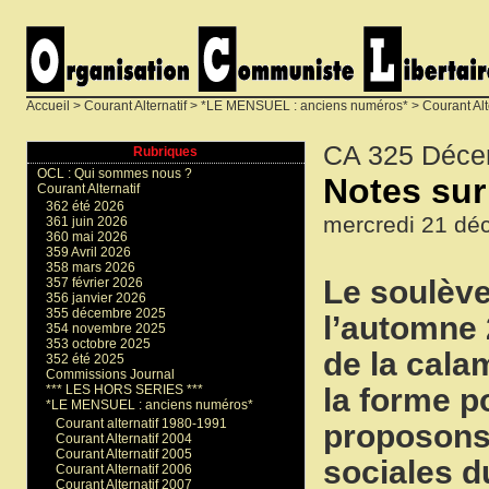
Accueil
>
Courant Alternatif
>
*LE MENSUEL : anciens numéros*
>
Courant Alt
CA 325 Déce
Rubriques
OCL : Qui sommes nous ?
Notes sur 
Courant Alternatif
362 été 2026
mercredi 21 dé
361 juin 2026
360 mai 2026
359 Avril 2026
358 mars 2026
Le soulève
357 février 2026
356 janvier 2026
355 décembre 2025
l’automne 
354 novembre 2025
353 octobre 2025
de la cala
352 été 2025
Commissions Journal
la forme p
*** LES HORS SERIES ***
*LE MENSUEL : anciens numéros*
Courant alternatif 1980-1991
proposons 
Courant Alternatif 2004
Courant Alternatif 2005
sociales d
Courant Alternatif 2006
Courant Alternatif 2007