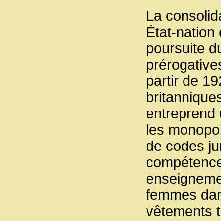
La consolid
État-nation 
poursuite d
prérogative
partir de 1
britannique
entreprend 
les monopole
de codes jur
compétences 
enseignement
femmes dans 
vêtements tr