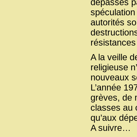
dépassés pa
spéculation
autorités s
destruction
résistances 
A la veille 
religieuse 
nouveaux sc
L’année 197
grèves, de 
classes au 
qu’aux dép
A suivre…