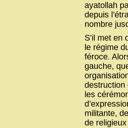
ayatollah pa
depuis l’étr
nombre jus
S’il met en
le régime d
féroce. Alo
gauche, que 
organisation
destruction
les cérémon
d’expression
militante, d
de religieux