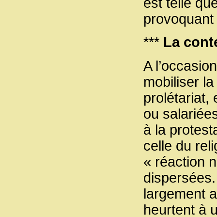
est telle q
provoquant 
***
La conte
A l’occasio
mobiliser la
prolétariat
ou salariées
à la protest
celle du re
« réaction 
dispersées.
largement a
heurtent à 