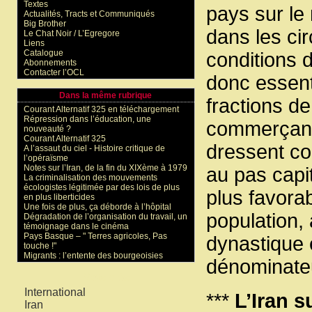
Textes
pays sur le
Actualités, Tracts et Communiqués
Big Brother
dans les cir
Le Chat Noir / L’Egregore
Liens
Catalogue
conditions d
Abonnements
Contacter l’OCL
donc essenti
Dans la même rubrique
fractions de
Courant Alternatif 325 en téléchargement
Répression dans l’éducation, une
commerçants
nouveauté ?
Courant Alternatif 325
dressent con
A l’assaut du ciel - Histoire critique de
l’opéraïsme
Notes sur l’Iran, de la fin du XIXème à 1979
au pas capit
La criminalisation des mouvements
écologistes légitimée par des lois de plus
plus favorab
en plus liberticides
Une fois de plus, ça déborde à l’hôpital
population,
Dégradation de l’organisation du travail, un
témoignage dans le cinéma
Pays Basque – " Terres agricoles, Pas
dynastique e
touche !"
Migrants : l’entente des bourgeoisies
dénominateu
Mots-clés
International
***
L’Iran s
Iran