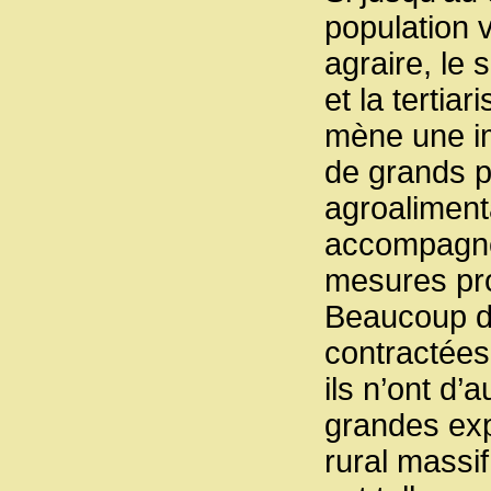
population 
agraire, le 
et la tertia
mène une im
de grands p
agroalimenta
accompagné
mesures pro
Beaucoup d
contractées 
ils n’ont d
grandes exp
rural massi