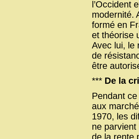
l’Occident e
modernité. A
formé en Fr
et théorise 
Avec lui, le
de résistan
être autori
***
De la cr
Pendant ce 
aux marché
1970, les d
ne parvient
de la rente 