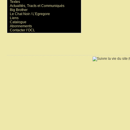
Textes
Actualités, Tracts et Communiqués
Big Brother
Le Chat Noir / L’Egregore
Liens
Catalogue
Abonnements
Contacter l’OCL
R