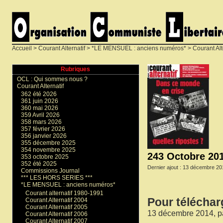
Accueil
>
Courant Alternatif
>
*LE MENSUEL : anciens numéros*
>
Courant Alt
Rubriques
OCL : Qui sommes nous ?
Courant Alternatif
362 été 2026
361 juin 2026
360 mai 2026
359 Avril 2026
358 mars 2026
357 février 2026
356 janvier 2026
355 décembre 2025
354 novembre 2025
243 Octobre 20
353 octobre 2025
352 été 2025
Dernier ajout : 13 décembre 20
Commissions Journal
*** LES HORS SERIES ***
*LE MENSUEL : anciens numéros*
Courant alternatif 1980-1991
Pour téléchar
Courant Alternatif 2004
Courant Alternatif 2005
13 décembre 2014, p
Courant Alternatif 2006
Courant Alternatif 2007