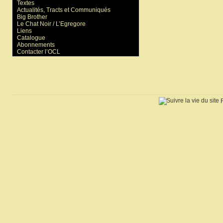
Textes
Actualités, Tracts et Communiqués
Big Brother
Le Chat Noir / L’Egregore
Liens
Catalogue
Abonnements
Contacter l’OCL
R