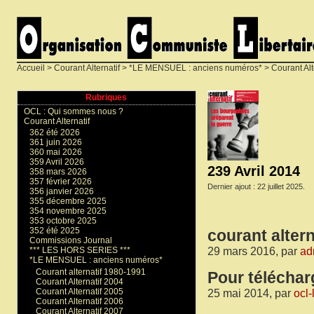
Accueil
>
Courant Alternatif
>
*LE MENSUEL : anciens numéros*
>
Courant Alt
Rubriques
OCL : Qui sommes nous ?
Courant Alternatif
362 été 2026
361 juin 2026
360 mai 2026
359 Avril 2026
239 Avril 2014
358 mars 2026
357 février 2026
Dernier ajout : 22 juillet 2025.
356 janvier 2026
355 décembre 2025
354 novembre 2025
353 octobre 2025
352 été 2025
courant alterna
Commissions Journal
29 mars 2016, par
ad
*** LES HORS SERIES ***
*LE MENSUEL : anciens numéros*
Courant alternatif 1980-1991
Pour téléchar
Courant Alternatif 2004
Courant Alternatif 2005
25 mai 2014, par
ocl-
Courant Alternatif 2006
Courant Alternatif 2007