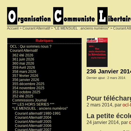
Accueil
>
Courant Alternatif
>
*LE MENSUEL : anciens numéros*
>
Courant Alt
Rubriques
OCL : Qui sommes nous ?
Courant Alternatif
362 été 2026
361 juin 2026
360 mai 2026
359 Avril 2026
236 Janvier 201
358 mars 2026
357 février 2026
Dernier ajout : 2 mars 2014.
356 janvier 2026
355 décembre 2025
354 novembre 2025
353 octobre 2025
352 été 2025
Pour téléchar
Commissions Journal
2 mars 2014, par
ocl-
*** LES HORS SERIES ***
*LE MENSUEL : anciens numéros*
Courant alternatif 1980-1991
La petite écol
Courant Alternatif 2004
Courant Alternatif 2005
24 janvier 2014, par
o
Courant Alternatif 2006
Courant Alternatif 2007