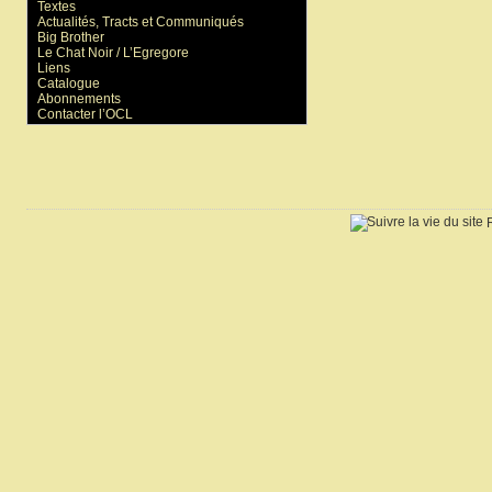
Textes
Actualités, Tracts et Communiqués
Big Brother
Le Chat Noir / L’Egregore
Liens
Catalogue
Abonnements
Contacter l’OCL
R