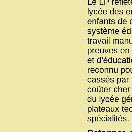
Le LP reflèt
lycée des e
enfants de 
système édu
travail manue
preuves en 
et d’éducat
reconnu pou
cassés par 
coûter cher
du lycée gé
plateaux te
spécialités.