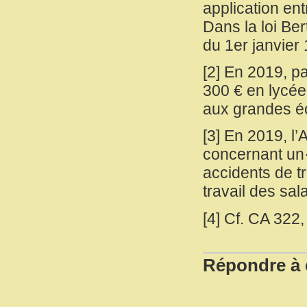
application ent
Dans la loi Ber
du 1er janvier
[
2
]
En 2019, pa
300 € en lycée
aux grandes 
[
3
]
En 2019, l’
concernant un·e
accidents de t
travail des sa
[
4
]
Cf. CA 322,
Répondre à c