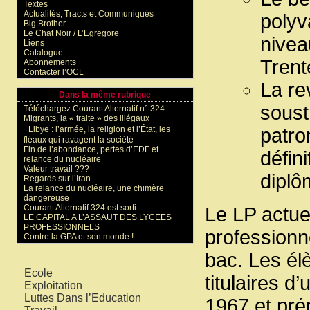
Textes
Actualités, Tracts et Communiqués
polyv
Big Brother
Le Chat Noir / L’Egregore
nivea
Liens
Catalogue
Trent
Abonnements
Contacter l’OCL
La re
Dans la même rubrique
soustr
Téléchargez Courant Alternatif n° 324
Migrants, la « traite » des illégaux
Libye : l’armée, la religion et l’État, les
patro
fléaux qui ravagent la société
Fin de l’abondance, pertes d’EDF et
défin
relance du nucléaire
Valeur travail ???
diplô
Regards sur l’Iran
La relance du nucléaire, une chimère
dangereuse
Courant Alternatif 324 est sorti
Le LP actue
LE CAPITAL A L’ASSAUT DES LYCEES
PROFESSIONNELS
professionn
Contre la GPA et son monde !
bac. Les él
Mots-clés
Ecole
titulaires d
Exploitation
Luttes Dans l’Education
1967 et prép