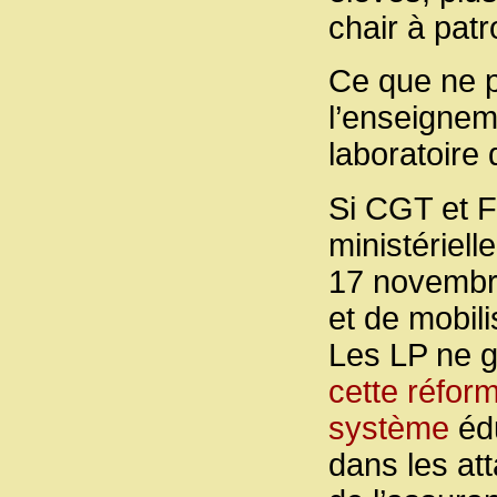
chair à patr
Ce que ne p
l’enseigneme
laboratoire
Si CGT et F
ministériel
17 novembre
et de mobili
Les LP ne g
cette réfor
système
édu
dans les at