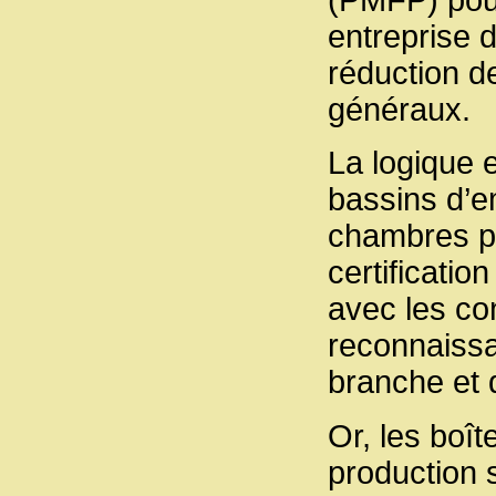
(PMFP) pour
entreprise 
réduction d
généraux.
La logique e
bassins d’e
chambres pa
certificatio
avec les co
reconnaissa
branche et d
Or, les boî
production 