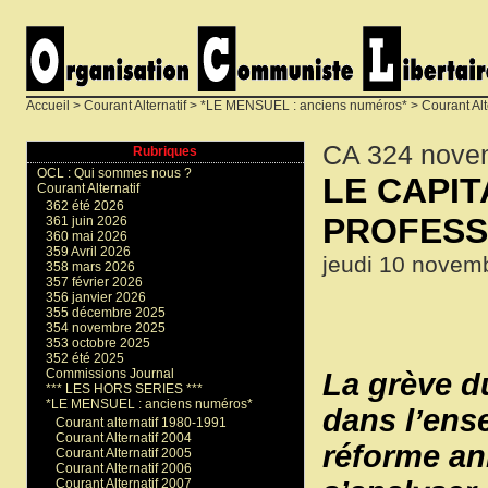
Accueil
>
Courant Alternatif
>
*LE MENSUEL : anciens numéros*
>
Courant Alt
CA 324 nove
Rubriques
OCL : Qui sommes nous ?
LE CAPIT
Courant Alternatif
362 été 2026
PROFESS
361 juin 2026
360 mai 2026
359 Avril 2026
jeudi 10 novem
358 mars 2026
357 février 2026
356 janvier 2026
355 décembre 2025
354 novembre 2025
353 octobre 2025
352 été 2025
Commissions Journal
La grève du
*** LES HORS SERIES ***
*LE MENSUEL : anciens numéros*
dans l’ens
Courant alternatif 1980-1991
Courant Alternatif 2004
réforme an
Courant Alternatif 2005
Courant Alternatif 2006
Courant Alternatif 2007