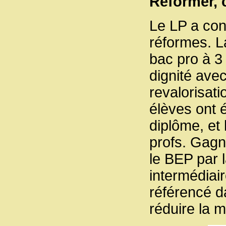
Reformer, c
Le LP a co
réformes. L
bac pro à 3
dignité ave
revalorisati
élèves ont 
diplôme, et
profs. Gagn
le BEP par 
intermédiai
référencé d
réduire la m