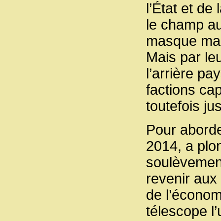
l’État et de 
le champ aux
masque mal l
Mais par leu
l’arrière pa
factions cap
toutefois ju
Pour aborde
2014, a plo
soulèvements
revenir aux
de l’économie
télescope l