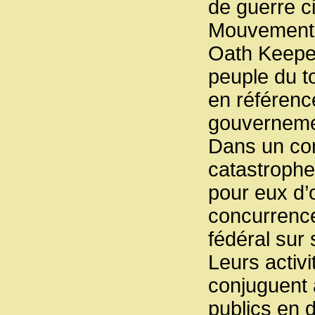
de guerre ci
Mouvement 
Oath Keeper
peuple du to
en référenc
gouverneme
Dans un cont
catastrophes
pour eux d’
concurrence
fédéral sur
Leurs activi
conjuguent 
publics en d