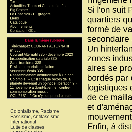
Textes
Actualités, Tracts et Communiqués
Si l’on suit
Big Brother
Le Chat Noir / L’Egregore
quartiers qu
Liens
Catalogue
Abonnements
formé de va
Contacter l’OCL
secondaire 
Dans la même rubrique
Un hinterla
Téléchargez COURANT ALTERNATIF
n° 335
Courant Alternatif 335 - décembre 2023
zones indust
Insubordination salariale 335
Sans frontières 335
aires se pr
Et si l’on reparlait d’inflation...
Vertement écolo 335
Rassemblement antinucléaire à Chinon
bordés par 
Colombie : « Et si chaque recoin de la
planète devenait un point de libération ? »
logistiques 
11 novembre à Saint-Étienne : contre-
commémoration réussie !
de ce maill
OCL ? UCL ? On n’y comprend plus rien !
et d’aména
Mots-clés
Colonialisme, Racisme
mouvements 
Fascisme, Antifascisme
International
Enfin, à di
Lutte de classes