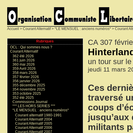
Accueil
>
Courant Alternatif
>
*LE MENSUEL : anciens numéros*
>
Courant Alt
CA 307 févri
Rubriques
OCL : Qui sommes nous ?
Hinterland
Courant Alternatif
362 été 2026
un tour sur l
361 juin 2026
360 mai 2026
jeudi 11 mars 2
359 Avril 2026
358 mars 2026
357 février 2026
356 janvier 2026
Ces derniè
355 décembre 2025
354 novembre 2025
353 octobre 2025
traversé u
352 été 2025
Commissions Journal
coups d’éc
*** LES HORS SERIES ***
*LE MENSUEL : anciens numéros*
jusqu’aux 
Courant alternatif 1980-1991
Courant Alternatif 2004
Courant Alternatif 2005
militants 
Courant Alternatif 2006
Courant Alternatif 2007