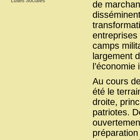
Luttes Sociales
de marchandi
disséminent 
transformat
entreprises 
camps milita
largement 
l’économie i
Au cours de 
été le terra
droite, pri
patriotes. Dé
ouvertement
préparation