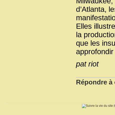
Milwaukee, C
d’Atlanta, l
manifestati
Elles illust
la producti
que les ins
approfondir 
pat riot
Répondre à c
R