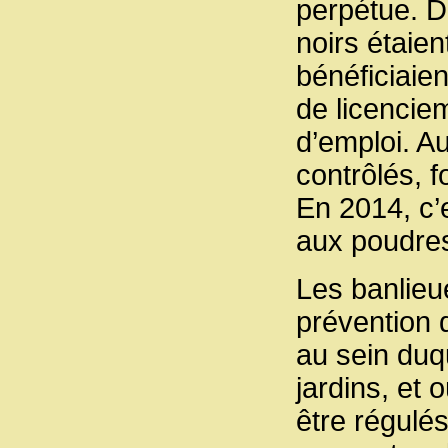
perpétue. Da
noirs étaie
bénéficiaie
de licenciem
d’emploi. Au
contrôlés, f
En 2014, c’e
aux poudre
Les banlieu
prévention 
au sein duq
jardins, et
être régulé