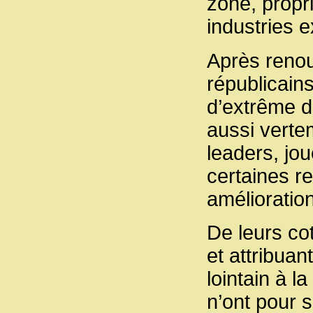
zone, propri
industries e
Après renou
républicains
d’extrême dr
aussi verte
leaders, jo
certaines r
amélioratio
De leurs cot
et attribua
lointain à l
n’ont pour s