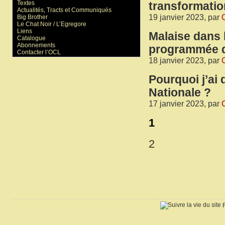
Textes
transformatio
Actualités, Tracts et Communiqués
19 janvier 2023, par
C
Big Brother
Le Chat Noir / L’Egregore
Liens
Malaise dans 
Catalogue
Abonnements
programmée d
Contacter l’OCL
18 janvier 2023, par
C
Pourquoi j’ai
Nationale ?
17 janvier 2023, par
C
1
2
R