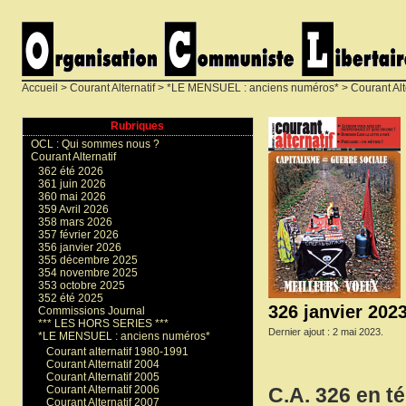
Accueil
>
Courant Alternatif
>
*LE MENSUEL : anciens numéros*
>
Courant Alt
Rubriques
OCL : Qui sommes nous ?
Courant Alternatif
362 été 2026
361 juin 2026
360 mai 2026
359 Avril 2026
358 mars 2026
357 février 2026
356 janvier 2026
355 décembre 2025
354 novembre 2025
353 octobre 2025
352 été 2025
326 janvier 202
Commissions Journal
*** LES HORS SERIES ***
Dernier ajout : 2 mai 2023.
*LE MENSUEL : anciens numéros*
Courant alternatif 1980-1991
Courant Alternatif 2004
Courant Alternatif 2005
Courant Alternatif 2006
C.A. 326 en t
Courant Alternatif 2007