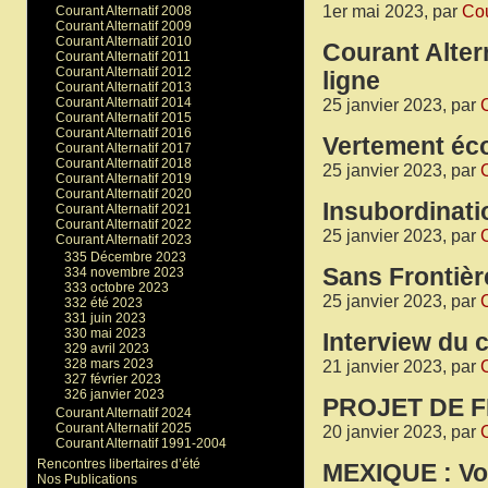
1er mai 2023, par
Cou
Courant Alternatif 2008
Courant Alternatif 2009
Courant Alternatif 2010
Courant Altern
Courant Alternatif 2011
Courant Alternatif 2012
ligne
Courant Alternatif 2013
Courant Alternatif 2014
25 janvier 2023, par
C
Courant Alternatif 2015
Courant Alternatif 2016
Vertement éc
Courant Alternatif 2017
Courant Alternatif 2018
25 janvier 2023, par
C
Courant Alternatif 2019
Courant Alternatif 2020
Insubordinati
Courant Alternatif 2021
Courant Alternatif 2022
25 janvier 2023, par
C
Courant Alternatif 2023
335 Décembre 2023
Sans Frontièr
334 novembre 2023
333 octobre 2023
25 janvier 2023, par
C
332 été 2023
331 juin 2023
330 mai 2023
Interview du c
329 avril 2023
328 mars 2023
21 janvier 2023, par
C
327 février 2023
326 janvier 2023
PROJET DE F
Courant Alternatif 2024
Courant Alternatif 2025
20 janvier 2023, par
C
Courant Alternatif 1991-2004
Rencontres libertaires d’été
MEXIQUE : Vo
Nos Publications