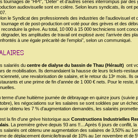
s tournages de "HPI", "Déter" et d’autres séries interrompus par des 
oduction audiovisuelle sont en colère. Selon leurs syndicats, ils ont 
07.
lon le Syndicat des professionnels des industries de l’audiovisuel
 tournage et de post-production ont voté pour des grèves et des dé
 reconduire la grève. Au total, 10 000 à 15 000 techniciens sont concer
 dégrader, les amplitudes de travail ont explosé avec l’arrivée des pl
nfrontés à une égale précarité de l’emploi", selon un communiqué.
s salariés du
centre de dialyse du bassin de Thau (Hérault)
ont vo
urs de mobilisation. Ils demandaient la hausse de leurs tickets-restaur
ancienneté, une revalorisation de salaire, et le retour du 13ᵉ mois. Ils
staurants et une prime de fin d’année de 1 000 € nets. Pour le reste, i
nuelles.
 terme d’une huitième journée de débrayage en quinze jours (suivie 
tobre), les négociations sur les salaires se sont soldées par un échec
avoir obtenu les 7 % d’augmentation demandés, les salariés promette
est la fin d’une grève historique aux
Constructions Industrielles Re
lais
. La première grève depuis 93 ans !!…Après 6 jours de conflit, l
s salariés ont obtenu une augmentation des salaires de 3,50% au 1er
ime de déplacement domicile/travail de 10% au 1er novembre et de 5