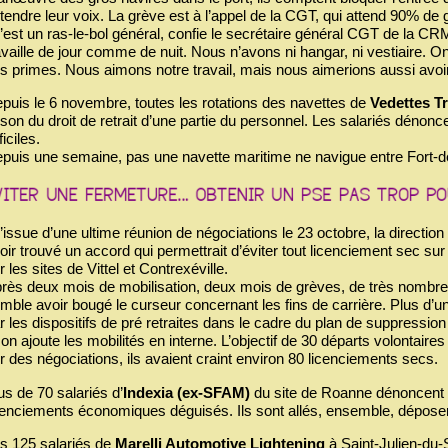
tendre leur voix. La grève est à l’appel de la CGT, qui attend 90% de 
’est un ras-le-bol général, confie le secrétaire général CGT de la CR
availle de jour comme de nuit. Nous n’avons ni hangar, ni vestiaire.
s primes. Nous aimons notre travail, mais nous aimerions aussi avoi
puis le 6 novembre, toutes les rotations des navettes de
Vedettes T
ison du droit de retrait d’une partie du personnel. Les salariés dénon
ficiles.
puis une semaine, pas une navette maritime ne navigue entre Fort-de-
l’issue d’une ultime réunion de négociations le 23 octobre, la directio
oir trouvé un accord qui permettrait d’éviter tout licenciement sec su
r les sites de Vittel et Contrexéville.
rès deux mois de mobilisation, deux mois de grèves, de très nombreu
mble avoir bougé le curseur concernant les fins de carrière. Plus d’u
r les dispositifs de pré retraites dans le cadre du plan de suppressio
 on ajoute les mobilités en interne. L’objectif de 30 départs volontaire
r des négociations, ils avaient craint environ 80 licenciements secs.
us de 70 salariés d’
Indexia (ex-SFAM)
du site de Roanne dénoncent l
cenciements économiques déguisés. Ils sont allés, ensemble, dépose
s 125 salariés de
Marelli Automotive Lightening
à Saint-Julien-du-