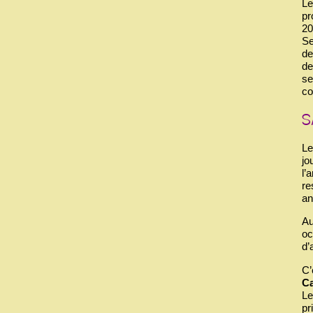
Le
pr
20
Se
de
de
se
co
Le
jo
l’
re
an
Au
oc
d’
C’
Ca
Le
pr