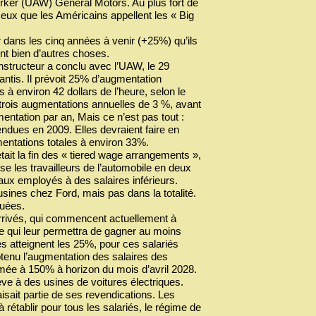
orker (UAW) General Motors. Au plus fort de
eux que les Américains appellent les « Big
dans les cinq années à venir (+25%) qu’ils
nt bien d’autres choses.
nstructeur a conclu avec l’UAW, le 29
antis. Il prévoit 25% d’augmentation
és à environ 42 dollars de l’heure, selon le
t trois augmentations annuelles de 3 %, avant
ntation par an, Mais ce n’est pas tout :
ndues en 2009. Elles devraient faire en
gmentations totales à environ 33%.
ait la fin des « tiered wage arrangements »,
e les travailleurs de l’automobile en deux
aux employés à des salaires inférieurs.
ines chez Ford, mais pas dans la totalité.
quées.
arrivés, qui commencent actuellement à
e qui leur permettra de gagner au moins
es atteignent les 25%, pour ces salariés
tenu l’augmentation des salaires des
timée à 150% à horizon du mois d’avril 2028.
ve à des usines de voitures électriques.
isait partie de ses revendications. Les
 rétablir pour tous les salariés, le régime de