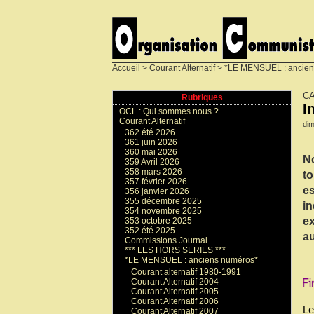
Accueil
>
Courant Alternatif
>
*LE MENSUEL : ancien
CA
Rubriques
I
OCL : Qui sommes nous ?
Courant Alternatif
di
362 été 2026
361 juin 2026
360 mai 2026
No
359 Avril 2026
358 mars 2026
to
357 février 2026
es
356 janvier 2026
355 décembre 2025
in
354 novembre 2025
ex
353 octobre 2025
352 été 2025
au
Commissions Journal
*** LES HORS SERIES ***
*LE MENSUEL : anciens numéros*
Courant alternatif 1980-1991
Courant Alternatif 2004
Courant Alternatif 2005
Courant Alternatif 2006
Le
Courant Alternatif 2007