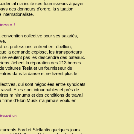
idental n’a incité ses fournisseurs à payer
ays des donneurs d’ordre, la situation
 internationaliste.
la convention collective pour ses salariés,
ève.
tres professions entrent en rébellion,
que la demande explose, les transporteurs
i ne veulent pas les descendre des bateaux.
ciens lâchent la réparation des 213 bornes
e voitures Tesla et un fournisseur de
trés dans la danse et ne livrent plus le
llectives, qui sont négociées entre syndicats
avail. Elles sont intouchables et près de
aires minimums et des conditions de travail
a firme d’Elon Musk n’a jamais voulu en
rrents Ford et Stellantis quelques jours