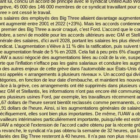
ant lui, conclu un accord de principe avec le syndicat United Auto W
 grève, 45 000 des 146 000 membres de ce syndicat travaillant pour c
ree » ont cessé le travail.
s salaires des employés des Big Three allaient davantage augmenter 
ont augmenté entre 2001 et 2022 (+23%). Mais les accords contienne
 premier des Big Three a avoir craqué, c’est Ford. L’accord que le co
tobre, a servi de modèle pour les accords ultérieurs avec GM et Stell
nérale des salaires, d’ici avril 2028, portant les salaires les plus élev
ndicat. L’augmentation s’élève à 11 % dès la ratification, puis suiven
e augmentation finale de 5 % en 2028. Cela fait à peu près 6% d’augme
UAW a aussi négocié des augmentations liées au coût de la vie, suspe
rte que l’inflation n’efface pas les gains salariaux et conduire les au
 des autres enjeux de cette grève dans l’automobile aux États-Unis ét
ssi appelés « arrangements à plusieurs niveaux ». Un accord qui divis
tégories, en fonction de leur date d’embauche, et maintient les nouve
âce à la grève, ces arrangements ont été supprimés dans plusieurs us
ez GM et Stellantis, les informations n’ont pas encore été communi
ns plusieurs usines Ford, par exemple, les travailleurs récemment 
,67 dollars de l’heure seront bientôt reclassés comme permanents, c
,91 dollars de l’heure. Ainsi, si les augmentations générales de salair
écifiquement, elles sont bien plus importantes. De même, l’UAW a ob
availleurs intérimaires particulièrement importante, puisqu’elle est es
UAW a négocié l’extension de l’accord cadre obtenu par la récente grè
 revanche, le syndicat n’a pas obtenu la semaine de 32 heures, qui fa
lariés des Big Three resteront à 40 heures. Il n’a pas non plus réussi à