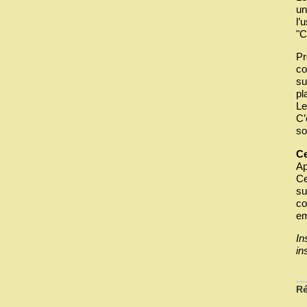
un
l’
"C
Pr
co
su
pl
Le
C’
so
Ce
Ap
Ce
su
co
em
In
in
Ré