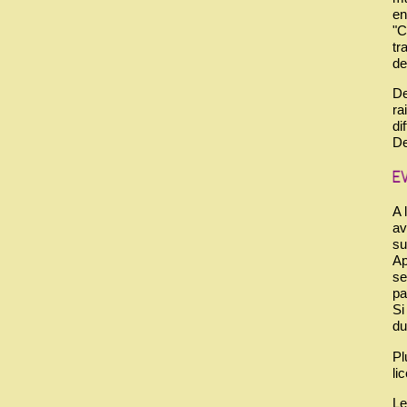
en
"C
tr
de
De
ra
dif
De
A 
av
su
Ap
se
pa
Si
du
Pl
li
Le