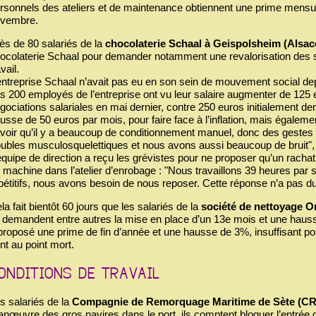
rsonnels des ateliers et de maintenance obtiennent une prime mensuel
vembre.
ès de 80 salariés de la
chocolaterie Schaal à Geispolsheim (Alsa
ocolaterie Schaal pour demander notamment une revalorisation des sa
avail.
entreprise Schaal n’avait pas eu en son sein de mouvement social d
s 200 employés de l’entreprise ont vu leur salaire augmenter de 125 e
gociations salariales en mai dernier, contre 250 euros initialement 
usse de 50 euros par mois, pour faire face à l’inflation, mais également
voir qu’il y a beaucoup de conditionnement manuel, donc des gestes ré
oubles musculosquelettiques et nous avons aussi beaucoup de bruit", dé
équipe de direction a reçu les grévistes pour ne proposer qu’un racha
 machine dans l’atelier d’enrobage : "Nous travaillons 39 heures pa
pétitifs, nous avons besoin de nous reposer. Cette réponse n’a pas du t
la fait bientôt 60 jours que les salariés de la
société de nettoyage O
s demandent entre autres la mise en place d’un 13e mois et une hausse
proposé une prime de fin d’année et une hausse de 3%, insuffisant pou
nt au point mort.
s salariés de la
Compagnie de Remorquage Maritime de Sète (C
nœuvre des gros navires dans le port, ils comptent bloquer l’entrée d