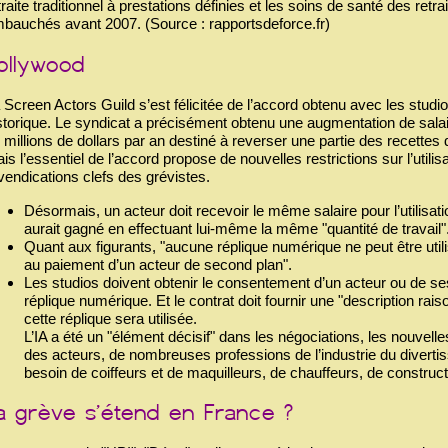
traite traditionnel à prestations définies et les soins de santé des retra
bauchés avant 2007. (Source : rapportsdeforce.fr)
 Screen Actors Guild s’est félicitée de l’accord obtenu avec les stud
storique. Le syndicat a précisément obtenu une augmentation de sa
 millions de dollars par an destiné à reverser une partie des recette
is l’essentiel de l’accord propose de nouvelles restrictions sur l’utilisati
vendications clefs des grévistes.
Désormais, un acteur doit recevoir le même salaire pour l’utilisati
aurait gagné en effectuant lui-même la même "quantité de travail"
Quant aux figurants, "aucune réplique numérique ne peut être utilis
au paiement d’un acteur de second plan".
Les studios doivent obtenir le consentement d’un acteur ou de ses
réplique numérique. Et le contrat doit fournir une "description ra
cette réplique sera utilisée.
L’IA a été un "élément décisif" dans les négociations, les nouvelle
des acteurs, de nombreuses professions de l’industrie du divertis
besoin de coiffeurs et de maquilleurs, de chauffeurs, de construc