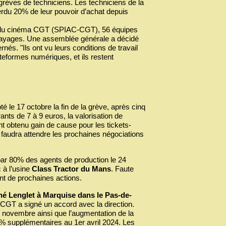
grèves de techniciens. Les techniciens de la
perdu 20% de leur pouvoir d’achat depuis
 et du cinéma CGT (SPIAC-CGT), 56 équipes
brayages. Une assemblée générale a décidé
nés. "Ils ont vu leurs conditions de travail
ateformes numériques, et ils restent
té le 17 octobre la fin de la grève, après cinq
ants de 7 à 9 euros, la valorisation de
 ont obtenu gain de cause pour les tickets-
l faudra attendre les prochaines négociations
par 80% des agents de production le 24
 à l’usine
Class Tractor du Mans
. Faute
nt de prochaines actions.
né Lenglet à Marquise dans le Pas-de-
a CGT a signé un accord avec la direction.
 novembre ainsi que l’augmentation de la
% supplémentaires au 1er avril 2024. Les