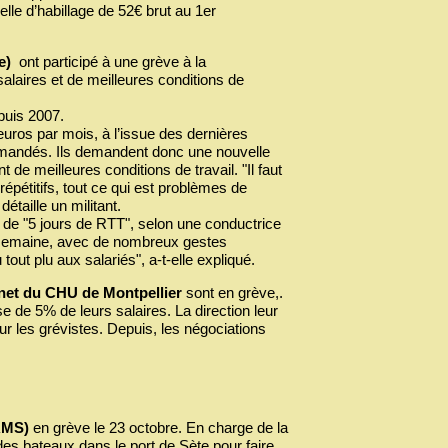
le d’habillage de 52€ brut au 1er
ce)
ont participé à une grève à la
laires et de meilleures conditions de
epuis 2007.
uros par mois, à l’issue des dernières
demandés. Ils demandent donc une nouvelle
 de meilleures conditions de travail. "Il faut
pétitifs, tout ce qui est problèmes de
taille un militant.
t de "5 jours de RTT", selon une conductrice
r semaine, avec de nombreux gestes
out plu aux salariés", a-t-elle expliqué.
net du CHU de Montpellier
sont en grève,.
 de 5% de leurs salaires. La direction leur
r les grévistes. Depuis, les négociations
RMS)
en grève le 23 octobre. En charge de la
es bateaux dans le port de Sète pour faire