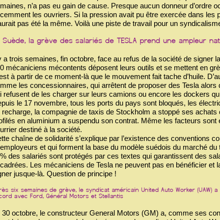
maines, n’a pas eu gain de cause. Presque aucun donneur d’ordre occ
cemment les ouvriers. Si la pression avait pu être exercée dans les p
aurait pas été la même. Voilà une piste de travail pour un syndicalisme
 y a trois semaines, fin octobre, face au refus de la société de signer 
0 mécaniciens mécontents déposent leurs outils et se mettent en gr
est à partir de ce moment-là que le mouvement fait tache d’huile. D’au
mme les concessionnaires, qui arrêtent de proposer des Tesla alors 
i refusent de les charger sur leurs camions ou encore les dockers qu
puis le 17 novembre, tous les ports du pays sont bloqués, les électri
 recharge, la compagnie de taxis de Stockholm a stoppé ses achats d
ofilés en aluminium a suspendu son contrat. Même les facteurs sont en
urrier destiné à la société.
tte chaîne de solidarité s’explique par l’existence des conventions co
 employeurs et qui forment la base du modèle suédois du marché du tr
% des salariés sont protégés par ces textes qui garantissent des sal
cadrées. Les mécaniciens de Tesla ne peuvent pas en bénéficier et l
gner jusque-là. Question de principe !
 30 octobre, le constructeur General Motors (GM) a, comme ses concu