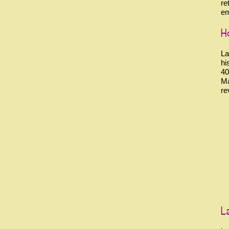
re
em
La
hi
40
Ma
re