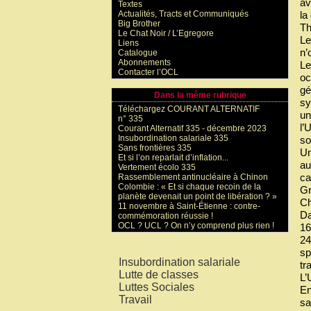
av
Textes
Actualités, Tracts et Communiqués
la
Big Brother
Th
Le Chat Noir / L’Egregore
Le
Liens
n’
Catalogue
Abonnements
Le
Contacter l’OCL
oc
gé
Dans la même rubrique
sy
Téléchargez COURANT ALTERNATIF
un
n° 335
l’
Courant Alternatif 335 - décembre 2023
Insubordination salariale 335
so
Sans frontières 335
Un
Et si l’on reparlait d’inflation...
au
Vertement écolo 335
ca
Rassemblement antinucléaire à Chinon
Colombie : « Et si chaque recoin de la
Gr
planète devenait un point de libération ? »
Ch
11 novembre à Saint-Étienne : contre-
Da
commémoration réussie !
OCL ? UCL ? On n’y comprend plus rien !
16
24
Mots-clés
sp
Insubordination salariale
tr
Lutte de classes
L’
Luttes Sociales
En
Travail
sa