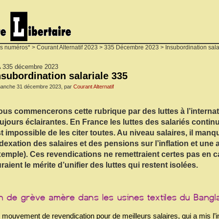
s numéros*
>
Courant Alternatif 2023
>
335 Décembre 2023
> Insubordination sala
 335 décembre 2023
nsubordination salariale 335
manche 31 décembre 2023, par
Courant Alternatif
us commencerons cette rubrique par des luttes à l’internat
ujours éclairantes. En France les luttes des salariés continue
t impossible de les citer toutes. Au niveau salaires, il manq
dexation des salaires et des pensions sur l’inflation et une
emple). Ces revendications ne remettraient certes pas en ca
raient le mérite d’unifier des luttes qui restent isolées.
 mouvement de revendication pour de meilleurs salaires, qui a mis l’indu