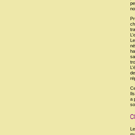
pe
no
Pr
ch
tr
L’
Le
né
ha
sa
tr
L’
de
ré
Ce
Il
a 
so
Le
ma