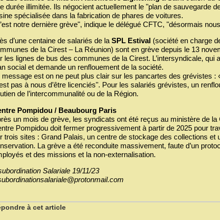
e durée illimitée. Ils négocient actuellement le "plan de sauvegarde de
usine spécialisée dans la fabrication de phares de voitures.
’est notre dernière grève", indique le délégué CFTC, "désormais nous
ès d’une centaine de salariés de la
SPL Estival
(société en charge d
mmunes de la Cirest – La Réunion) sont en grève depuis le 13 novem
r les lignes de bus des communes de la Cirest. L’intersyndicale, qui 
an social et demande un renflouement de la société.
 message est on ne peut plus clair sur les pancartes des grévistes : «
est pas à nous d’être licenciés". Pour les salariés grévistes, un renfl
utien de l’intercommunalité ou de la Région.
ntre Pompidou / Beaubourg Paris
rès un mois de grève, les syndicats ont été reçus au ministère de la 
ntre Pompidou doit fermer progressivement à partir de 2025 pour tra
r trois sites : Grand Palais, un centre de stockage des collections et
nservation. La grève a été reconduite massivement, faute d’un protoc
ployés et des missions et la non-externalisation.
subordination Salariale 19/11/23
subordinationsalariale@protonmail.com
pondre à cet article