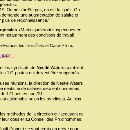
grévistes.
MS. On ne s’arrête pas, on est fatigués. On
 On demande une augmentation de salaire et
r plus de reconnaissance."
ropicales
(Martinique) sont suspendues en
cent notamment des conditions de travail
France, les Trois-Îlets et Case-Pilote.
n et les syndicats de
Nestlé Waters
semblent
r les 171 postes qui doivent être supprimés
ses réunions, la direction de Nestlé Waters
ne centaine de salariés seraient concernés
n de 171 postes sur 721.
s est atteignable selon les syndicats. Au plus
es méthodes de la direction et l’accusent de
r leur dossier au Conseil des Prud’hommes.
Sault (Yonne) se sont remis en grève pour