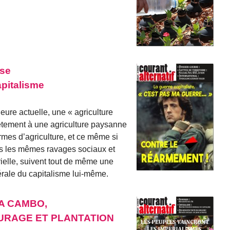
use
apitalisme
heure actuelle, une « agriculture
lètement à une agriculture paysanne
formes d’agriculture, et ce même si
as les mêmes ravages sociaux et
rielle, suivent tout de même une
rale du capitalisme lui-même.
 A CAMBO,
URAGE ET PLANTATION