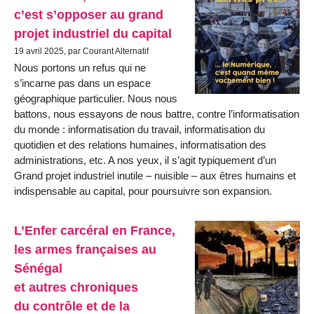
c’est s’opposer au grand
projet industriel du capital
19 avril 2025, par Courant Alternatif
Nous portons un refus qui ne
s’incarne pas dans un espace
géographique particulier. Nous nous
battons, nous essayons de nous battre, contre l’informatisation
du monde : informatisation du travail, informatisation du
quotidien et des relations humaines, informatisation des
administrations, etc. A nos yeux, il s’agit typiquement d’un
Grand projet industriel inutile – nuisible – aux êtres humains et
indispensable au capital, pour poursuivre son expansion.
L’Enfer carcéral en France,
les armes françaises au
Sénégal
et autres chroniques
du contrôle et de la