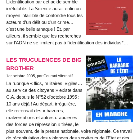
L’identification par cet acide semble
irréfutable. La Science aurait enfin un
moyen infaillible de confondre tous les
acteurs d’un délit ou d’un crime…
c’est une belle arnaque ! Et, par
ailleurs, il semble que les recherches
sur l’ADN ne se limitent pas à l’identification des individus*…
LES TRUCULENCES DE BIG
BROTHER
1er octobre 2005, par Courant Alternatif
La rubrique « flics, militaires, vigiles…
au service des citoyens » existe dans
C.A. depuis le N°52 d’octobre 1995 :
10 ans déjà ! Au départ, irrégulière,
elle recensait des « bavures,
malversations et autres crapuleries
des forces de répression » tirées, le
plus souvent, de la presse nationale, voire régionale. Ce travail
de récapitulation des violences des serviteurs de l’Etat et des