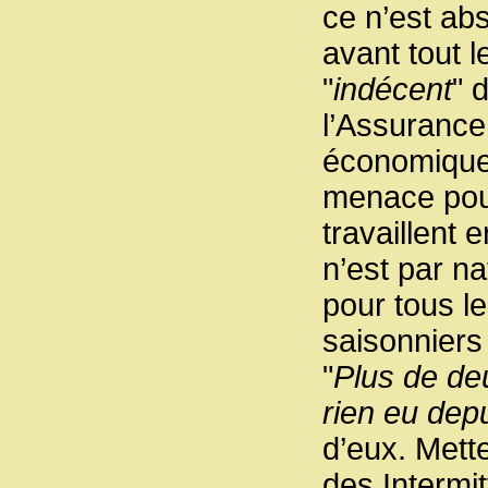
ce n’est abs
avant tout l
"
indécent
" 
l’Assurance
économique.
menace pour
travaillent 
n’est par na
pour tous le
saisonniers 
"
Plus de deu
rien eu dep
d’eux. Mett
des Intermit