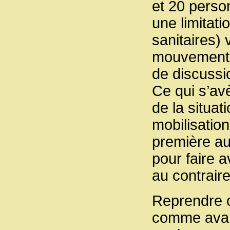
et 20 perso
une limitati
sanitaires) 
mouvement d
de discussio
Ce qui s’av
de la situat
mobilisatio
première aur
pour faire 
au contraire
Reprendre o
comme avant