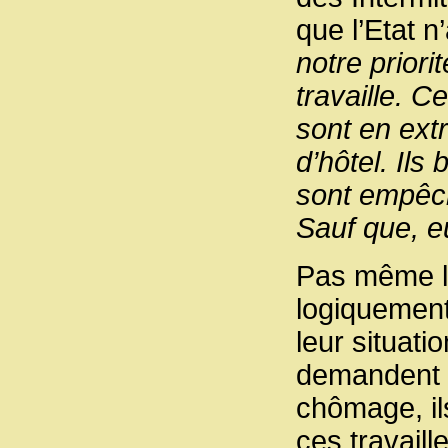
que l’Etat n
notre prior
travaille. C
sont en extr
d’hôtel. Il
sont empêché
Sauf que, e
Pas même le
logiquement
leur situati
demandent u
chômage, ils
ces travaill