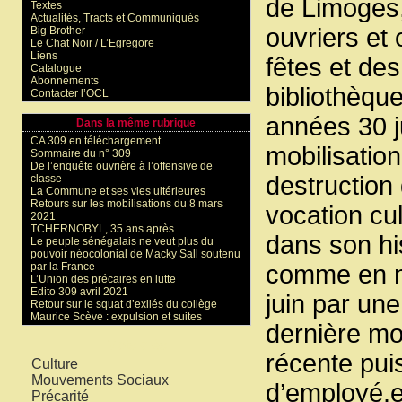
de Limoges,
Textes
Actualités, Tracts et Communiqués
ouvriers et 
Big Brother
Le Chat Noir / L’Egregore
Liens
fêtes et de
Catalogue
Abonnements
bibliothèqu
Contacter l’OCL
années 30 j
Dans la même rubrique
CA 309 en téléchargement
mobilisatio
Sommaire du n° 309
De l’enquête ouvrière à l’offensive de
destruction
classe
La Commune et ses vies ultérieures
Retours sur les mobilisations du 8 mars
vocation cul
2021
TCHERNOBYL, 35 ans après …
dans son his
Le peuple sénégalais ne veut plus du
pouvoir néocolonial de Macky Sall soutenu
par la France
comme en ma
L’Union des précaires en lutte
Edito 309 avril 2021
juin par une
Retour sur le squat d’exilés du collège
Maurice Scève : expulsion et suites
dernière mob
Mots-clés
récente puis
Culture
Mouvements Sociaux
d’employé.e
Précarité