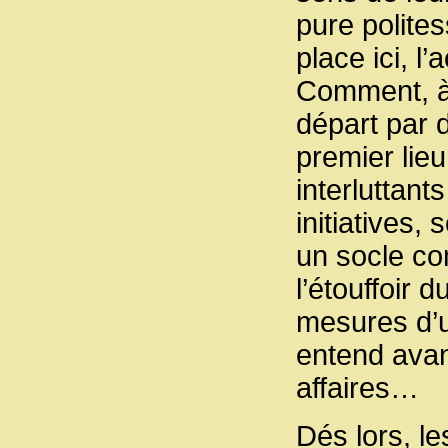
pure polites
place ici, l
Comment, à 
départ par d
premier lie
interluttant
initiatives,
un socle c
l’étouffoir 
mesures d’u
entend avan
affaires…
Dés lors, le