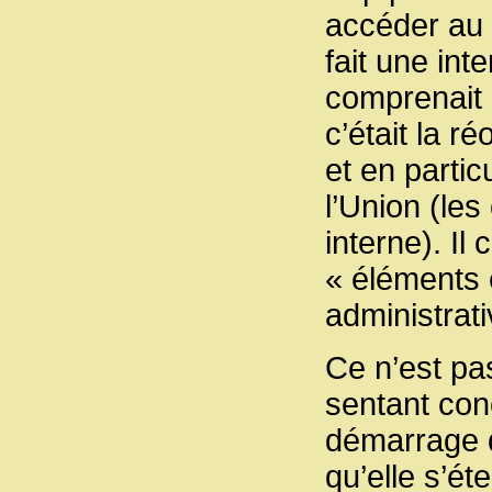
accéder au s
fait une int
comprenait l
c’était la r
et en partic
l’Union (les
interne). Il
« éléments 
administrati
Ce n’est pas
sentant con
démarrage d
qu’elle s’ét