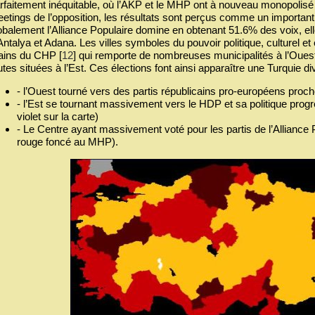
rfaitement inéquitable, où l’AKP et le MHP ont à nouveau monopolisé
etings de l’opposition, les résultats sont perçus comme un important r
obalement l’Alliance Populaire domine en obtenant 51.6% des voix, elle
Antalya et Adana. Les villes symboles du pouvoir politique, culturel 
ins du CHP
[
12
]
qui remporte de nombreuses municipalités à l’Oues
utes situées à l’Est. Ces élections font ainsi apparaître une Turquie div
- l’Ouest tourné vers des partis républicains pro-européens proch
- l’Est se tournant massivement vers le HDP et sa politique progre
violet sur la carte)
- Le Centre ayant massivement voté pour les partis de l’Alliance P
rouge foncé au MHP).