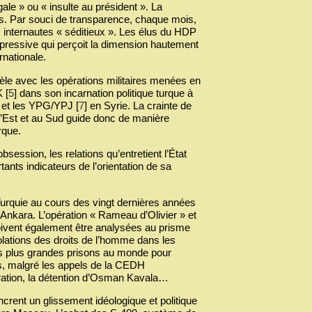
ale » ou « insulte au président ». La
tés. Par souci de transparence, chaque mois,
es internautes « séditieux ». Les élus du HDP
répressive qui perçoit la dimension hautement
rnationale.
llèle avec les opérations militaires menées en
K
[
5
]
dans son incarnation politique turque à
 et les YPG/YPJ
[
7
]
en Syrie. La crainte de
 l’Est et au Sud guide donc de manière
rque.
bsession, les relations qu’entretient l’État
ants indicateurs de l’orientation de sa
 Turquie au cours des vingt dernières années
’Ankara. L’opération « Rameau d’Olivier » et
doivent également être analysées au prisme
iolations des droits de l’homme dans les
 des plus grandes prisons au monde pour
as, malgré les appels de la CEDH
ation, la détention d’Osman Kavala…
crent un glissement idéologique et politique