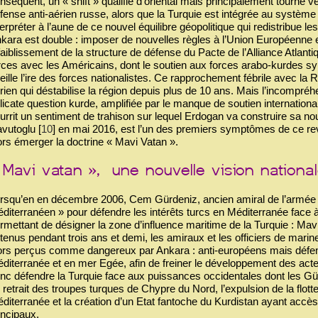
nséquent, un « shift » qualifié d’oriental mais principalement tourn
fense anti-aérien russe, alors que la Turquie est intégrée au système
terpréter à l’aune de ce nouvel équilibre géopolitique qui redistribue 
kara est double : imposer de nouvelles règles à l’Union Européenne en
faiblissement de la structure de défense du Pacte de l’Alliance Atlanti
rces avec les Américains, dont le soutien aux forces arabo-kurdes 
eille l’ire des forces nationalistes. Ce rapprochement fébrile avec la
rien qui déstabilise la région depuis plus de 10 ans. Mais l’incompréh
licate question kurde, amplifiée par le manque de soutien international
urrit un sentiment de trahison sur lequel Erdogan va construire sa nou
vutoglu
[
10
]
en mai 2016, est l’un des premiers symptômes de ce revi
ors émerger la doctrine « Mavi Vatan ».
rsqu’en en décembre 2006, Cem Gürdeniz, ancien amiral de l’armée tu
diterranéen » pour défendre les intérêts turcs en Méditerranée face à l
rmettant de désigner la zone d’influence maritime de la Turquie : Mavi
tenus pendant trois ans et demi, les amiraux et les officiers de marines
ors perçus comme dangereux par Ankara : anti-européens mais défend
diterranée et en mer Egée, afin de freiner le développement des acte
nc défendre la Turquie face aux puissances occidentales dont les Gül
 retrait des troupes turques de Chypre du Nord, l’expulsion de la flott
diterranée et la création d’un Etat fantoche du Kurdistan ayant accès à
incipaux.