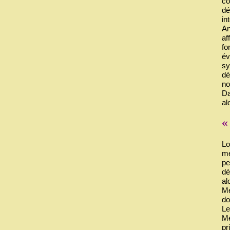
co
dé
in
An
af
fo
év
sy
dé
no
Da
al
Lo
mé
pe
dé
al
Mé
do
Le
Mé
pr