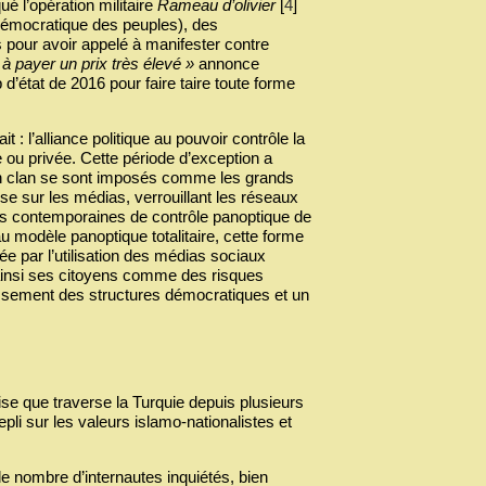
ué l’opération militaire
Rameau d’olivier
[
4
]
démocratique des peuples), des
 pour avoir appelé à manifester contre
 à payer un prix très élevé »
annonce
 d’état de 2016 pour faire taire toute forme
it : l’alliance politique au pouvoir contrôle la
ue ou privée. Cette période d’exception a
on clan se sont imposés comme les grands
se sur les médias, verrouillant les réseaux
rmes contemporaines de contrôle panoptique de
 modèle panoptique totalitaire, cette forme
ée par l’utilisation des médias sociaux
ainsi ses citoyens comme des risques
aiblissement des structures démocratiques et un
rise que traverse la Turquie depuis plusieurs
li sur les valeurs islamo-nationalistes et
le nombre d’internautes inquiétés, bien