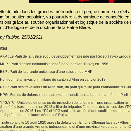
tte défaite dans les grandes métropoles est perçue comme un réel affr
un fort soutien populaire, va poursuivre la dynamique de conquête en mu
nsions grâce au soutien organisationnel et logistique de la société d
rti d’Erdogan et de la doctrine de la Patrie Bleue.
ny Rublon, 25/01/2021
otes
AKP : Le Parti de la justice et du développement présidé par Recep Tayyip Erdoğa
MHP : Parti d’action nationaliste fondé par Alparslan Türkeş en 1958.
BBP : Parti de la grande unité, issu d’une scission du MHP
Nom donné à l’invasion militaire du canton d’Afrin en Janvier 2018.
PKK : Parti des travailleurs du Kurdistan, un parti qui milite pour l’autonomie du K
HPG : Forces de défense du peuple kurde, constituent la branche armée du Parti de
YPG/YPJ : Unités de défense ou de protection de la femme = une organisation mi
J ont été mises en place en 2013 à titre de brigades féminines des milices des YP
dépendantes en 2016. Les YPJ et YPG sont l’aile armée d’une coalition kurde qui a pr
rie à prédominance kurde dénommé Rojava.
Traité conclu le 10 aout 1920 après la défaite de l’Empire Ottoman face aux Alliés. Il
 création d’une grande Arménie indépendante et d’une province kurde autonome. C’e
ner la guerre d’indépendance.