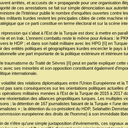
uvent arrêtés, et accusés de « propagande pour une organisation illég
jorité de ces arrestations se fait sur simple dénonciation aux autori
 ministre de l’Intérieur publie le nombre d’enquêtes ouvertes contre l
 les militants kurdes restent les principales cibles de cette machine 
ratégique que ce parti constitue en terme électoral et sur la scène inte
 répression qui s’abat à l’Est de la Turquie est donc à mettre en para
rie et en Irak. L’ennemi combattu reste le même pour Ankara : le PK
avers le HDP ; et dans son habit militaire avec les HPG
[
6
]
en Turquie
ir des entités politiques et géographiques kurdes encercler le pays à
rationnelle une part importante de la politique extérieure et intérieure tu
 le traumatisme du Traité de Sèvres
[
8
]
peut en partie expliquer cette o
rc avec ses minorités et son opposition constituent également d’import
litique internationale.
 volatilité des relations diplomatiques entre l’Union Européenne et la
est pas sans conséquences sur les orientations politiques actuelles d
s opérations militaires menées à l’Est de la Turquie de 2015 à 2017 
une réorientation des alliances géopolitiques turques. Les multiples v
isons ; la détention de 167 journalistes faisant de la Turquie « l’une
urnalistes » ; la détention du co-président du HDP, Selahattin Demirt
ommission européenne des droits de l’homme) à son immédiate libér
in de n’être qu’une simple juxtaposition d’évènements, ces signaux an