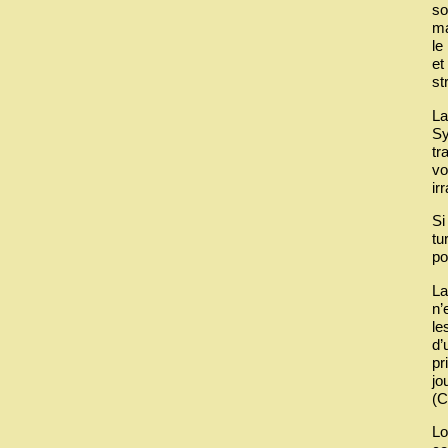
so
ma
le
et
st
La
Sy
tr
vo
ir
Si
tu
po
La
n’
le
d’
pr
jo
(C
Lo