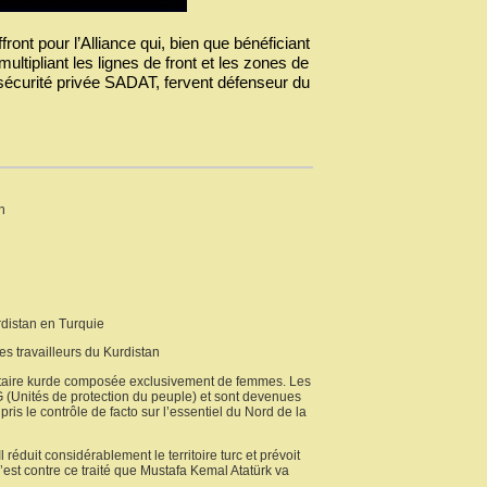
ont pour l’Alliance qui, bien que bénéficiant
ltipliant les lignes de front et les zones de
e sécurité privée SADAT, fervent défenseur du
n
urdistan en Turquie
s travailleurs du Kurdistan
litaire kurde composée exclusivement de femmes. Les
G (Unités de protection du peuple) et sont devenues
is le contrôle de facto sur l’essentiel du Nord de la
 réduit considérablement le territoire turc et prévoit
st contre ce traité que Mustafa Kemal Atatürk va