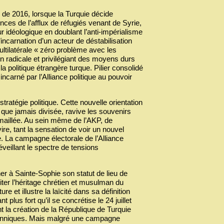
 de 2016, lorsque la Turquie décide
ces de l’afflux de réfugiés venant de Syrie,
 idéologique en doublant l’anti-impérialisme
ncarnation d’un acteur de déstabilisation
ultilatérale « zéro problème avec les
on radicale et privilégiant des moyens durs
la politique étrangère turque. Pilier consolidé
ncarné par l’Alliance politique au pouvoir
stratégie politique. Cette nouvelle orientation
s que jamais divisée, ravive les souvenirs
maillée. Au sein même de l’AKP, de
ire, tant la sensation de voir un nouvel
e. La campagne électorale de l’Alliance
éveillant le spectre de tensions
r à Sainte-Sophie son statut de lieu de
iter l’héritage chrétien et musulman du
et illustre la laïcité dans sa définition
lus fort qu’il se concrétise le 24 juillet
nt la création de la République de Turquie
britanniques. Mais malgré une campagne