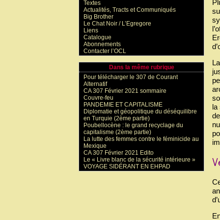
Pl
Textes
Actualités, Tracts et Communiqués
su
Big Brother
sy
Le Chat Noir / L’Egregore
l’
Liens
Er
Catalogue
Abonnements
d’
Contacter l’OCL
La
Dans la même rubrique
ju
Pour télécharger le 307 de Courant
pe
Alternatif
ar
CA 307 Février 2021 sommaire
so
Couvre-feu
PANDEMIE ET CAPITALISME
la
Diplomatie et géopolitique du déséquilibre
de
en Turquie (2ème partie)
nu
Poubellocène : le grand recyclage du
capitalisme (2ème partie)
po
La lutte des femmes contre le féminicide au
im
Mexique
CA 307 Février 2021 Edito
Le « Livre blanc de la sécurité intérieure »
VOYAGE SIDÉRANT EN EHPAD
Ce
an
d’
En