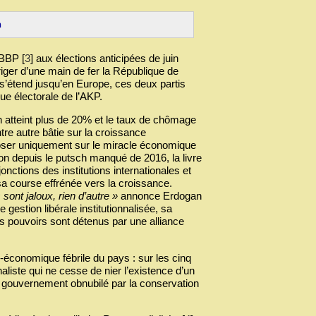
n
 BBP
[
3
]
aux élections anticipées de juin
iger d’une main de fer la République de
s’étend jusqu’en Europe, ces deux partis
que électorale de l’AKP.
on atteint plus de 20% et le taux de chômage
tre autre bâtie sur la croissance
oser uniquement sur le miracle économique
ion depuis le putsch manqué de 2016, la livre
onctions des institutions internationales et
sa course effrénée vers la croissance.
 sont jaloux, rien d’autre »
annonce Erdogan
gestion libérale institutionnalisée, sa
ins pouvoirs sont détenus par une alliance
io-économique fébrile du pays : sur les cinq
aliste qui ne cesse de nier l’existence d’un
un gouvernement obnubilé par la conservation