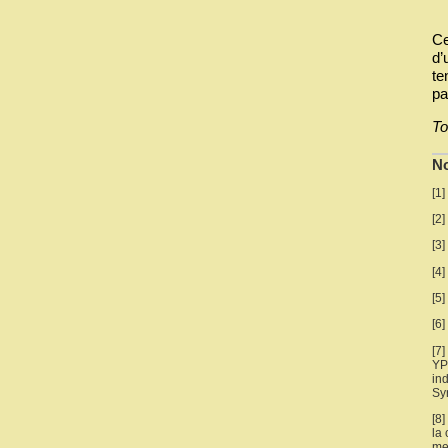
Ce
d’
te
pa
To
N
[
1
]
[
2
]
[
3
]
[
4
]
[
5
]
[
6
]
[
7
]
YP
in
Sy
[
8
]
la
me