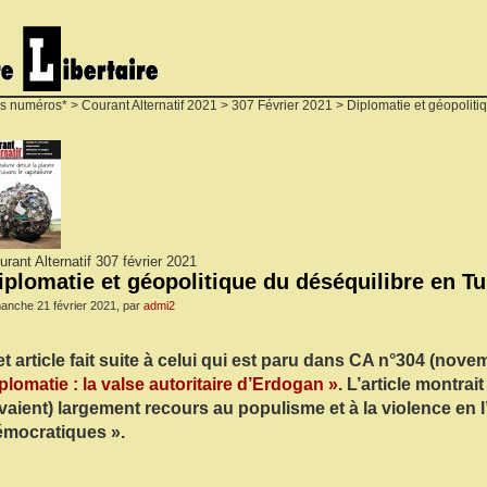
s numéros*
>
Courant Alternatif 2021
>
307 Février 2021
> Diplomatie et géopoliti
urant Alternatif 307 février 2021
iplomatie et géopolitique du déséquilibre en Tu
anche 21 février 2021, par
admi2
t article fait suite à celui qui est paru dans CA n°304 (novem
plomatie : la valse autoritaire d’Erdogan »
. L’article montrai
vaient) largement recours au populisme et à la violence en l
émocratiques ».