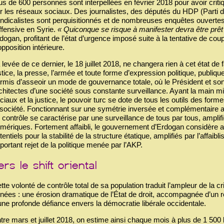
us de 600 personnes sont interpellées en février 2018 pour avoir critiq
r les réseaux sociaux. Des journalistes, des députés du HDP (Parti 
ndicalistes sont perquisitionnés et de nombreuses enquêtes ouvertes
offensive en Syrie.
« Quiconque se risque à manifester devra être prêt
dogan, profitant de l’état d’urgence imposé suite à la tentative de coup
opposition intérieure.
 levée de ce dernier, le 18 juillet 2018, ne changera rien à cet état de fa
stice, la presse, l’armée et toute forme d’expression politique, publiq
rmis d’asseoir un mode de gouvernance totale, où le Président et s
chitectes d’une société sous constante surveillance. Ayant la main mi
ciaux et la justice, le pouvoir turc se dote de tous les outils des fo
 société. Fonctionnant sur une symétrie inversée et complémentaire au
 contrôle se caractérise par une surveillance de tous par tous, amplifi
mériques. Fortement affaibli, le gouvernement d’Erdogan considère 
tentiels pour la stabilité de la structure étatique, amplifiés par l’aff
portant rejet de la politique menée par l’AKP.
tte volonté de contrôle total de sa population traduit l’ampleur de la c
nées : une érosion dramatique de l’État de droit, accompagnée d’un rep
une profonde défiance envers la démocratie libérale occidentale.
tre mars et juillet 2018, on estime ainsi chaque mois à plus de 1 500 