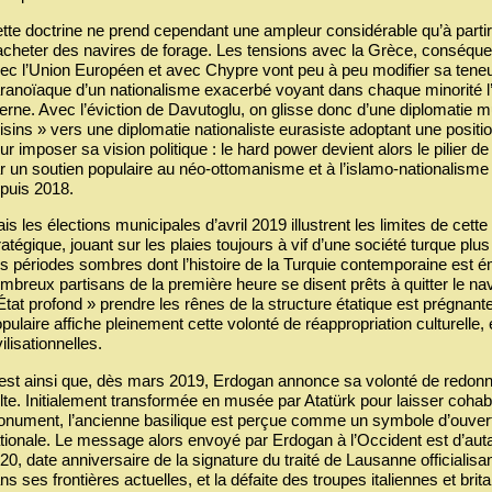
tte doctrine ne prend cependant une ampleur considérable qu’à partir
acheter des navires de forage. Les tensions avec la Grèce, conséquen
ec l’Union Européen et avec Chypre vont peu à peu modifier sa teneur
ranoïaque d’un nationalisme exacerbé voyant dans chaque minorité l’i
terne. Avec l’éviction de Davutoglu, on glisse donc d’une diplomatie m
isins » vers une diplomatie nationaliste eurasiste adoptant une positi
ur imposer sa vision politique : le hard power devient alors le pilier de 
r un soutien populaire au néo-ottomanisme et à l’islamo-nationalisme i
puis 2018.
is les élections municipales d’avril 2019 illustrent les limites de cette 
ratégique, jouant sur les plaies toujours à vif d’une société turque plu
s périodes sombres dont l’histoire de la Turquie contemporaine est é
mbreux partisans de la première heure se disent prêts à quitter le nav
État profond » prendre les rênes de la structure étatique est prégnant
pulaire affiche pleinement cette volonté de réappropriation culturelle, 
vilisationnelles.
est ainsi que, dès mars 2019, Erdogan annonce sa volonté de redonne
lte. Initialement transformée en musée par Atatürk pour laisser cohab
nument, l’ancienne basilique est perçue comme un symbole d’ouverture 
tionale. Le message alors envoyé par Erdogan à l’Occident est d’autant p
20, date anniversaire de la signature du traité de Lausanne officialisa
ns ses frontières actuelles, et la défaite des troupes italiennes et 