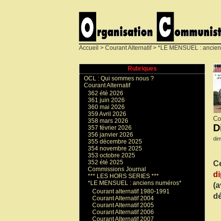
Accueil
>
Courant Alternatif
>
*LE MENSUEL : ancien
Rubriques
OCL : Qui sommes nous ?
Courant Alternatif
362 été 2026
361 juin 2026
360 mai 2026
359 Avril 2026
Co
358 mars 2026
D
357 février 2026
356 janvier 2026
dim
355 décembre 2025
354 novembre 2025
353 octobre 2025
352 été 2025
Ce
Commissions Journal
di
*** LES HORS SERIES ***
*LE MENSUEL : anciens numéros*
(a
Courant alternatif 1980-1991
d
Courant Alternatif 2004
Courant Alternatif 2005
Courant Alternatif 2006
Courant Alternatif 2007