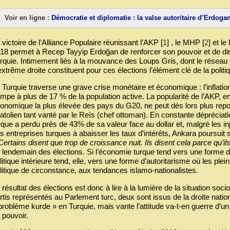
Voir en ligne :
Démocratie et diplomatie : la valse autoritaire d’Erdoga
 victoire de l’Alliance Populaire réunissant l’AKP
[
1
]
, le MHP
[
2
]
et le
18 permet à Recep Tayyip Erdoğan de renforcer son pouvoir et de dir
rquie. Intimement liés à la mouvance des Loups Gris, dont le réseau 
extrême droite constituent pour ces élections l’élément clé de la politi
 Turquie traverse une grave crise monétaire et économique : l’inflati
impe à plus de 17 % de la population active. La popularité de l’AKP, en
onomique la plus élevée des pays du G20, ne peut dès lors plus rep
atolien tant vanté par le Reïs (chef ottoman). En constante dépréciat
rque a perdu près de 43% de sa valeur face au dollar et, malgré les inj
s entreprises turques à abaisser les taux d’intérêts, Ankara poursuit 
Certains disent que trop de croissance nuit. Ils disent cela parce qu’ils
 lendemain des élections. Si l’économie turque tend vers une forme de 
litique intérieure tend, elle, vers une forme d’autoritarisme où les ple
litique de circonstance, aux tendances islamo-nationalistes.
 résultat des élections est donc à lire à la lumière de la situation soc
rtis représentés au Parlement turc, deux sont issus de la droite nation
problème kurde » en Turquie, mais vante l’attitude va-t-en guerre d’
 pouvoir.