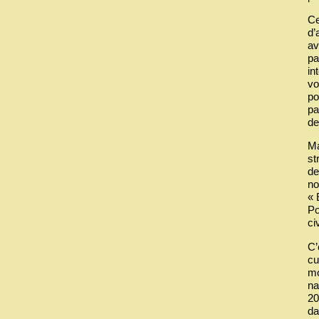
Ce
d’
av
pa
in
vo
po
pa
de
Ma
st
de
no
« 
Po
ci
C’
cu
mo
na
20
da