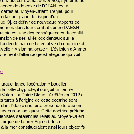
é vers Moscou. L’achat des S-400, système de
 aérien de défense de l’OTAN, est à
les cartes au Moyen-Orient. L’enjeu pour
 faisant planer le risque d’un
que
[
9
]
, et définir de nouveaux rapports de
syriennes dans leur combat contre DAESH
 Russie est une des conséquences du conflit
ension de ses alliés occidentaux sur la
 au lendemain de la tentative du coup d’état,
velle « vision nationale ». L’éviction d’Ahmet
rement d’alliance géostratégique qui voit
rque, lance l’opération « bouclier
a flotte chypriote, il conçoit un terme
 Vatan -La Patrie Bleue-. Arrêtés en 2012 et
 turcs à l’origine de cette doctrine sont
ant l’idée d’une forte présence turque en
urs euro-atlantiques. Cette doctrine prétend
enistes seraient les relais au Moyen-Orient.
e turque de la mer Egée et de la
 la mer constitueraient ainsi leurs objectifs