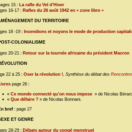
ages 15 :
La rafle du Vel d’Hiver
ges 16-17 :
Rafles du 26 août 1942 en « zone libre »
 AMÉNAGEMENT DU TERRITOIRE
ges 18 -19 :
Incendions et noyons le mode de production capitali
 POST-COLONIALISME
ges 20-21 :
Retour sur la tournée africaine du président Macron
 RÉVOLUTION
ge 22 à 25 :
Oser la révolution !
,
Synthèse du débat des
Rencontres
Livres
page 26 :
«
Ce monde connecté qu’on nous impose
» de Nicolas Bérar
«
Que défaire ?
» de Nicolas Bonnani.
En bref
: page 27
 SEXE ET GENRE
ges 28-29 :
Débats autour du congé menstruel