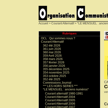
Accueil
>
Courant Alternatif
>
*LE MENSUEL : ancien
Rubriques
OCL : Qui sommes nous ?
Courant Alternatif
362 été 2026
361 juin 2026
360 mai 2026
359 Avril 2026
358 mars 2026
357 février 2026
356 janvier 2026
355 décembre 2025
354 novembre 2025
353 octobre 2025
352 été 2025
CA
Commissions Journal
C
*** LES HORS SERIES ***
*LE MENSUEL : anciens numéros*
ven
Courant alternatif 1980-1991
Courant Alternatif 2004
Courant Alternatif 2005
Co
Courant Alternatif 2006
Courant Alternatif 2007