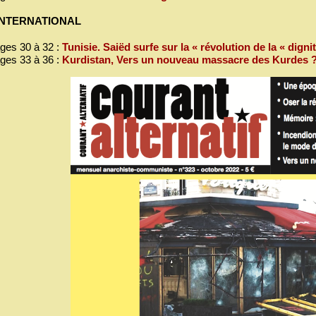
 INTERNATIONAL
ges 30 à 32 :
Tunisie. Saiëd surfe sur la « révolution de la « digni
ges 33 à 36 :
Kurdistan, Vers un nouveau massacre des Kurdes 