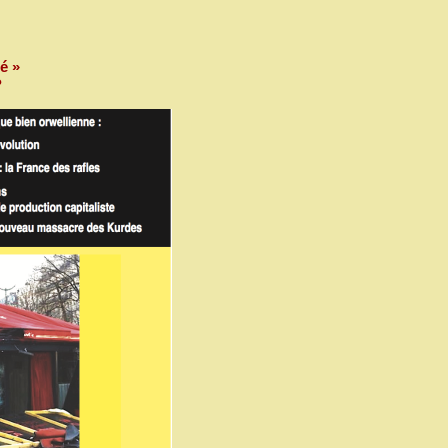
té »
?