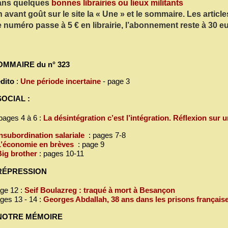
ans quelques
bonnes librairies ou lieux militants
 avant goût sur le site la « Une » et le sommaire. Les articles
 numéro passe à 5 € en librairie, l’abonnement reste à 30 e
OMMAIRE du n° 323
dito
:
Une période incertaine
- page 3
SOCIAL :
ges 4 à 6 :
La désintégration c’est l’intégration. Réflexion sur
Insubordination salariale
: pages 7-8
L’économie en brèves
: page 9
Big brother
: pages 10-11
 RÉPRESSION
ge 12 :
Seif Boulazreg : traqué à mort à Besançon
ges 13 - 14 :
Georges Abdallah, 38 ans dans les prisons français
 NOTRE MÉMOIRE