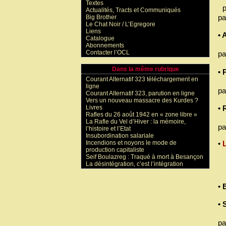
Textes
p
Actualités, Tracts et Communiqués
pa
Big Brother
Le Chat Noir / L’Egregore
Liens
•
Catalogue
Abonnements
Contacter l’OCL
pa
Dans la même rubrique
•
Courant Alternatif 323 téléchargement en
ligne
pa
Courant Alternatif 323, parution en ligne
Vers un nouveau massacre des Kurdes ?
Livres
•
Rafles du 26 août 1942 en « zone libre »
La Rafle du Vel d’Hiver : la mémoire,
pa
l’histoire et l’Etat
Insubordination salariale
Incendions et noyons le mode de
•
production capitaliste
Seif Boulazreg : Traqué à mort à Besançon
La désintégration, c’est l’intégration
•
•
pa