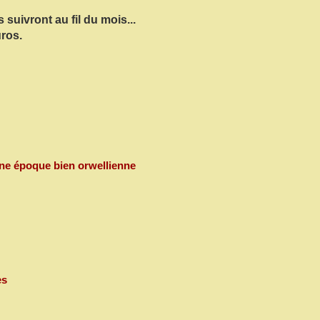
 suivront au fil du mois...
uros.
 une époque bien orwellienne
es