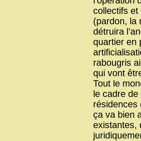
l’opération 
collectifs e
(pardon, la 
détruira l’a
quartier en 
artificialis
rabougris ai
qui vont êtr
Tout le mon
le cadre de
résidences d
ça va bien a
existantes, 
juridiquemen