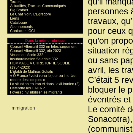
qu’il manqu
Textes
Actualités, Tracts et Communiqués
personnes â
Big Brother
Le Chat Noir / L’Egregore
Liens
travaux, qu
Catalogue
Abonnements
pour ceux qu
Contacter l’OCL
qu’on prop
Dans la même rubrique
Courant Alternatif 332 en téléchargement
situation ré
Courant Alternatif 332, été 2023
Vertement écolo 332
ou sans pap
Insubordination Salariale 332
HOMMAGE À CHRISTOPHE SOULIÉ
(1954-2023)
avril, les t
L’Etabli de Mathias Gokalp
« Ô France ! voici venu le jour où il te faut
C’était 5 re
rendre des comptes »
La situation en Iran et dans l’exil iranien (2)
bloquer le p
Défendre les CADA ?
Foyers : invisibiliser les migrants
éventrés et 
Mots-clés
Le comité d
Immigration
Sonacotra), 
(communiste