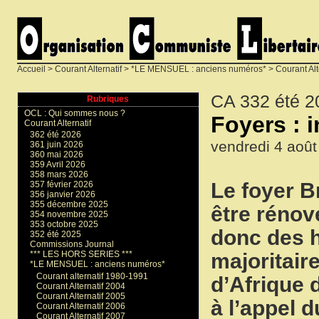
Accueil
>
Courant Alternatif
>
*LE MENSUEL : anciens numéros*
>
Courant Alt
CA 332 été 2
Rubriques
OCL : Qui sommes nous ?
Foyers : i
Courant Alternatif
362 été 2026
vendredi 4 août
361 juin 2026
360 mai 2026
359 Avril 2026
358 mars 2026
Le foyer B
357 février 2026
356 janvier 2026
355 décembre 2025
être rénov
354 novembre 2025
353 octobre 2025
donc des 
352 été 2025
Commissions Journal
majoritair
*** LES HORS SERIES ***
*LE MENSUEL : anciens numéros*
Courant alternatif 1980-1991
d’Afrique 
Courant Alternatif 2004
Courant Alternatif 2005
à l’appel 
Courant Alternatif 2006
Courant Alternatif 2007