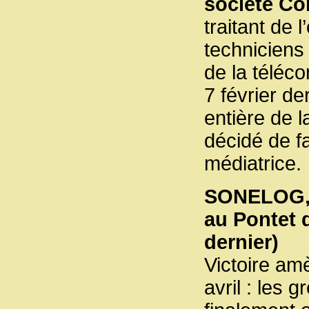
société Co
traitant de
techniciens
de la téléc
7 février der
entière de l
décidé de fa
médiatrice.
SONELOG, s
au Pontet 
dernier)
Victoire amè
avril : les 