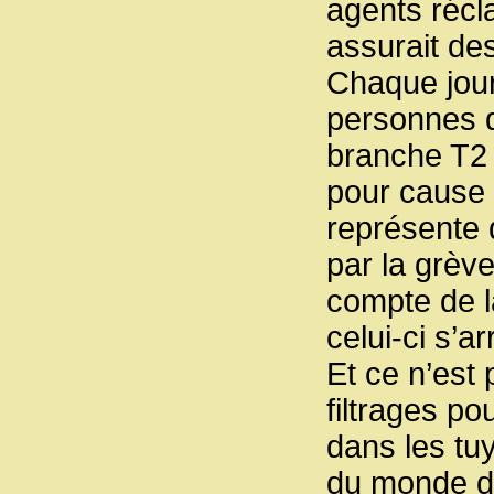
agents récla
assurait des
Chaque jour
personnes d
branche T2 v
pour cause 
représente 
par la grève
compte de l
celui-ci s’a
Et ce n’est 
filtrages po
dans les tuy
du monde de