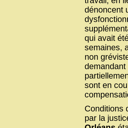
travail, en l
dénoncent u
dysfonction
supplémentai
qui avait ét
semaines, a
non grévist
demandant l
partielleme
sont en cou
compensatio
Conditions d
par la justi
Orléans
éta