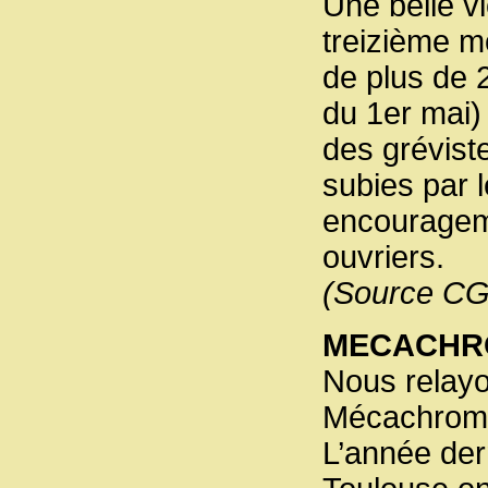
Une belle v
treizième m
de plus de 
du 1er mai) 
des grévist
subies par l
encourageme
ouvriers.
(Source CG
MECACHR
Nous relayo
Mécachrome,
L’année der