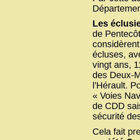
Département
Les éclusi
de Pentecôte
considèrent
écluses, ave
vingt ans, 1
des Deux-M
l’Hérault. P
« Voies Nav
de CDD sais
sécurité des
Cela fait p