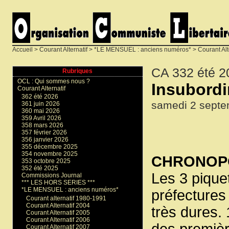
Accueil
>
Courant Alternatif
>
*LE MENSUEL : anciens numéros*
>
Courant Alt
CA 332 été 2
Rubriques
OCL : Qui sommes nous ?
Insubordi
Courant Alternatif
362 été 2026
samedi 2 septe
361 juin 2026
360 mai 2026
359 Avril 2026
358 mars 2026
357 février 2026
356 janvier 2026
355 décembre 2025
354 novembre 2025
CHRONOPO
353 octobre 2025
352 été 2025
Les 3 pique
Commissions Journal
*** LES HORS SERIES ***
*LE MENSUEL : anciens numéros*
préfectures 
Courant alternatif 1980-1991
Courant Alternatif 2004
très dures. 
Courant Alternatif 2005
Courant Alternatif 2006
des premièr
Courant Alternatif 2007