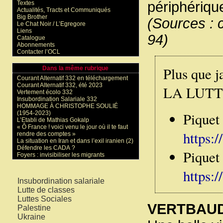
périphérique
Textes
Actualités, Tracts et Communiqués
Big Brother
(Sources :
Le Chat Noir / L’Egregore
Liens
94)
Catalogue
Abonnements
Contacter l’OCL
Plus qu
Dans la même rubrique
Courant Alternatif 332 en téléchargement
Courant Alternatif 332, été 2023
LA LUT
Vertement écolo 332
Insubordination Salariale 332
HOMMAGE À CHRISTOPHE SOULIÉ
(1954-2023)
Piquet
L’Etabli de Mathias Gokalp
« Ô France ! voici venu le jour où il te faut
https:
rendre des comptes »
La situation en Iran et dans l’exil iranien (2)
Défendre les CADA ?
Piquet
Foyers : invisibiliser les migrants
Mots-clés
https:
Insubordination salariale
Lutte de classes
Luttes Sociales
VERTBAU
Palestine
Ukraine