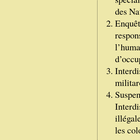
des Nat
Enquête
respon
l’huma
d’occup
Interd
militar
Suspen
Interd
illégal
les col