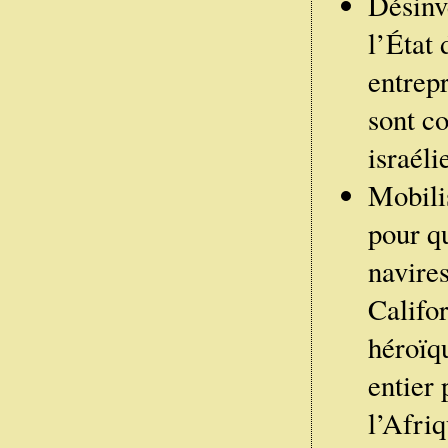
Désinve
l’État
entrepr
sont co
israéli
Mobilis
pour qu
navires
Califor
héroïqu
entier
l’Afriq