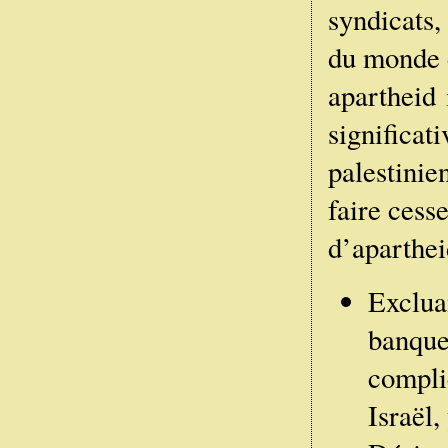
syndicats,
du monde 
apartheid 
significati
palestinie
faire cess
d’aparthei
Excluan
banques
complic
Israël,