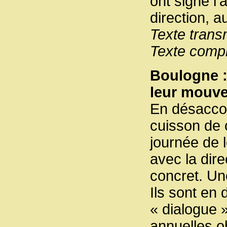
ont signé l’
direction, 
Texte trans
Texte comp
Boulogne :
leur mouv
En désaccord
cuisson de 
journée de 
avec la dire
concret. Un
Ils sont en 
« dialogue 
annuelles o