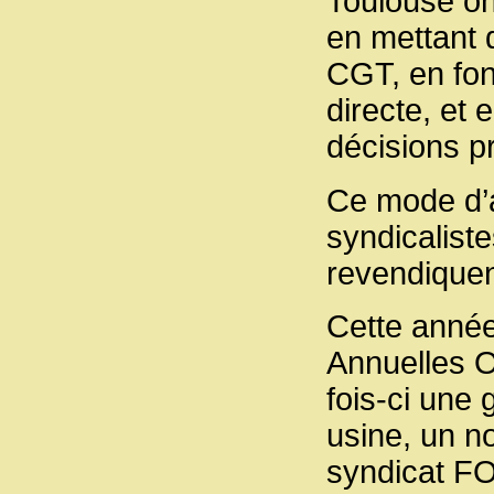
Toulouse on
en mettant d
CGT, en fon
directe, et
décisions pr
Ce mode d’a
syndicalistes
revendiquent
Cette année
Annuelles Ob
fois-ci une 
usine, un n
syndicat FO