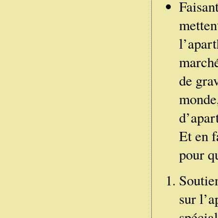
Faisant
mettent
l’apart
marché
de gra
monde, 
d’apart
Et en 
pour qu
Soutien
sur l’a
spécial