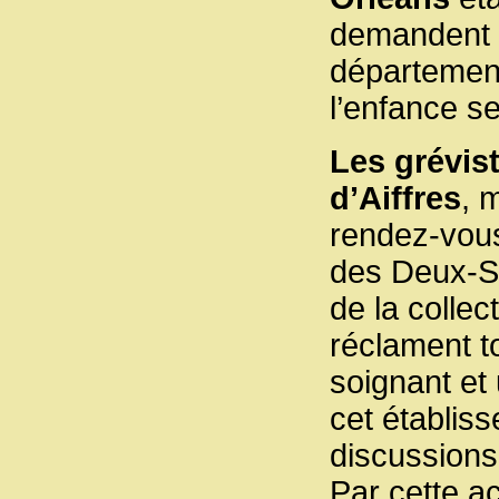
demandent d
département
l’enfance s
Les grévis
d’Aiffres
, 
rendez-vous
des Deux-Sè
de la collect
réclament to
soignant et
cet établis
discussions 
Par cette ac