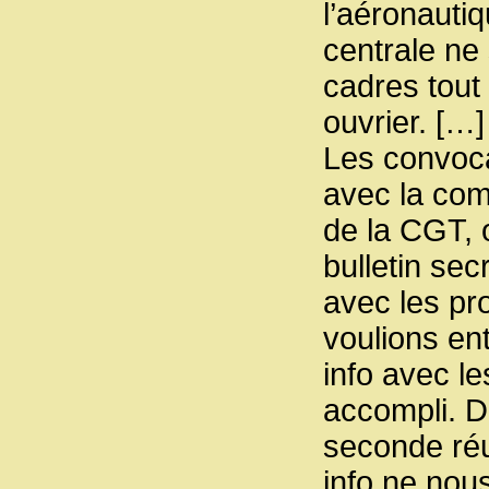
l’aéronautiq
centrale ne
cadres tout
ouvrier. […]
Les convoca
avec la com
de la CGT, 
bulletin sec
avec les pro
voulions en
info avec le
accompli. D
seconde réu
info ne nou