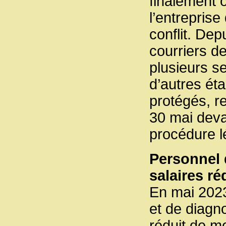
finalement 
l’entreprise
conflit. Dep
courriers d
plusieurs s
d’autres éta
protégés, r
30 mai devan
procédure l
Personnel 
salaires ré
En mai 2023
et de diagno
réduit de mo