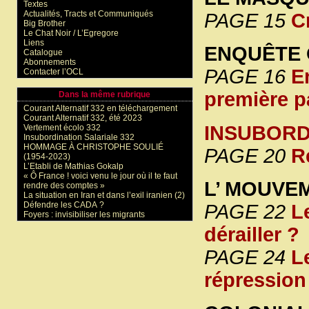
Textes
Actualités, Tracts et Communiqués
PAGE 15
Cr
Big Brother
Le Chat Noir / L’Egregore
Liens
ENQUÊTE 
Catalogue
Abonnements
PAGE 16
E
Contacter l’OCL
première p
Dans la même rubrique
Courant Alternatif 332 en téléchargement
Courant Alternatif 332, été 2023
INSUBORD
Vertement écolo 332
Insubordination Salariale 332
HOMMAGE À CHRISTOPHE SOULIÉ
PAGE 20
R
(1954-2023)
L’Etabli de Mathias Gokalp
« Ô France ! voici venu le jour où il te faut
L’ MOUVE
rendre des comptes »
La situation en Iran et dans l’exil iranien (2)
Défendre les CADA ?
PAGE 22
L
Foyers : invisibiliser les migrants
dérailler ?
PAGE 24
L
répression