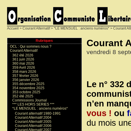
Accueil
>
Courant Alternatif
>
*LE MENSUEL : anciens numéros*
>
Courant Alt
Courant Al
Rubriques
OCL : Qui sommes nous ?
vendredi 8 sep
Courant Alternatif
362 été 2026
361 juin 2026
360 mai 2026
359 Avril 2026
358 mars 2026
357 février 2026
356 janvier 2026
Le n° 332 
355 décembre 2025
354 novembre 2025
communiste
353 octobre 2025
352 été 2025
Commissions Journal
n’en manqu
*** LES HORS SERIES ***
*LE MENSUEL : anciens numéros*
vous !
ou
f
Courant alternatif 1980-1991
Courant Alternatif 2004
du mois une
Courant Alternatif 2005
Courant Alternatif 2006
Courant Alternatif 2007