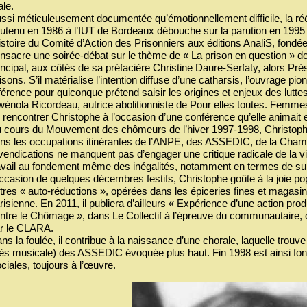
ale.
ssi méticuleusement documentée qu’émotionnellement difficile, la r
utenu en 1986 à l’IUT de Bordeaux débouche sur la parution en 1995 d
histoire du Comité d’Action des Prisonniers aux éditions AnaliS, fond
nsacre une soirée-débat sur le thème de « La prison en question » do
incipal, aux côtés de sa préfacière Christine Daure-Serfaty, alors Pré
isons. S’il matérialise l’intention diffuse d’une catharsis, l’ouvrage p
férence pour quiconque prétend saisir les origines et enjeux des lutte
énola Ricordeau, autrice abolitionniste de Pour elles toutes. Femmes 
 rencontrer Christophe à l’occasion d’une conférence qu’elle animait 
 cours du Mouvement des chômeurs de l’hiver 1997-1998, Christophe
ns les occupations itinérantes de l’ANPE, des ASSEDIC, de la Cham
vendications ne manquent pas d’engager une critique radicale de la vi
avail au fondement même des inégalités, notamment en termes de su
occasion de quelques décembres festifs, Christophe goûte à la joie pop
tres « auto-réductions », opérées dans les épiceries fines et magasin
risienne. En 2011, il publiera d’ailleurs « Expérience d’une action p
ntre le Chômage », dans Le Collectif à l’épreuve du communautaire, 
r le CLARA.
ns la foulée, il contribue à la naissance d’une chorale, laquelle trou
rès musicale) des ASSEDIC évoquée plus haut. Fin 1998 est ainsi fo
ciales, toujours à l’œuvre.