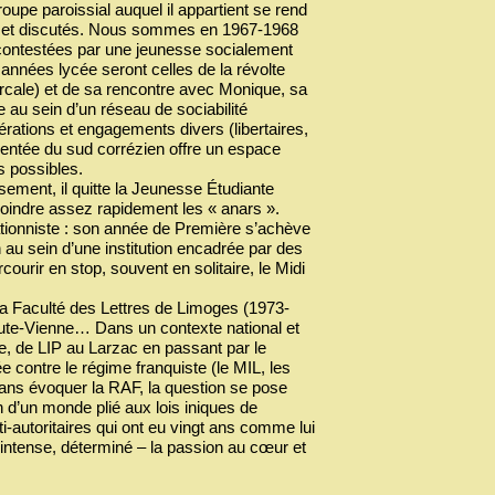
upe paroissial auquel il appartient se rend
és et discutés. Nous sommes en 1967-1968
nt contestées par une jeunesse socialement
années lycée seront celles de la révolte
iarcale) et de sa rencontre avec Monique, sa
au sein d’un réseau de sociabilité
tions et engagements divers (libertaires,
entée du sud corrézien offre un espace
s possibles.
ement, il quitte la Jeunesse Étudiante
joindre assez rapidement les « anars ».
uationniste : son année de Première s’achève
n au sein d’une institution encadrée par des
ourir en stop, souvent en solitaire, le Midi
a Faculté des Lettres de Limoges (1973-
Haute-Vienne… Dans un contexte national et
re, de LIP au Larzac en passant par le
 contre le régime franquiste (le MIL, les
sans évoquer la RAF, la question se pose
 d’un monde plié aux lois iniques de
ti-autoritaires qui ont eu vingt ans comme lui
 intense, déterminé – la passion au cœur et