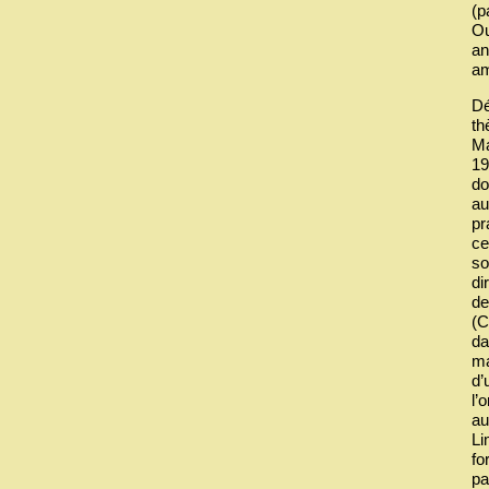
(p
Ou
an
am
Dé
th
Ma
19
do
au
pr
ce
so
di
de
(C
da
ma
d’
l’
au
Li
fo
pa