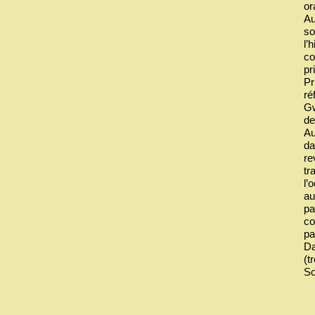
or
Au
so
l’
co
pr
Pr
ré
Gw
de
Au
da
re
tr
l’
au
pa
co
pa
Da
(t
So