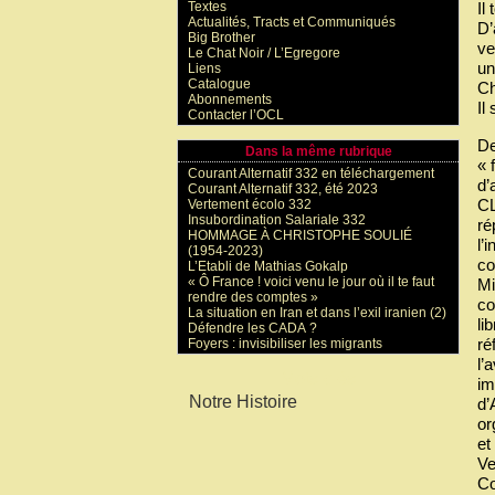
Textes
Il
Actualités, Tracts et Communiqués
D’
Big Brother
ve
Le Chat Noir / L’Egregore
un
Liens
Catalogue
Ch
Abonnements
Il
Contacter l’OCL
De
Dans la même rubrique
« 
Courant Alternatif 332 en téléchargement
d’
Courant Alternatif 332, été 2023
CL
Vertement écolo 332
Insubordination Salariale 332
ré
HOMMAGE À CHRISTOPHE SOULIÉ
l’
(1954-2023)
co
L’Etabli de Mathias Gokalp
« Ô France ! voici venu le jour où il te faut
Mi
rendre des comptes »
co
La situation en Iran et dans l’exil iranien (2)
li
Défendre les CADA ?
ré
Foyers : invisibiliser les migrants
l’
Mots-clés
im
Notre Histoire
d’
or
et
Ve
Co