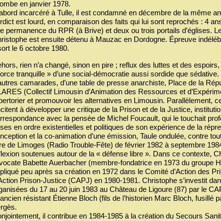
 tombe en janvier 1978.
abord incarcéré à Tulle, il est condamné en décembre de la même ann
rdict est lourd, en comparaison des faits qui lui sont reprochés : 4 a
e permanence du RPR (à Brive) et deux ou trois portails d’églises. L
ristophe est ensuite détenu à Mauzac en Dordogne. Épreuve indélébi
 sort le 6 octobre 1980.
hors, rien n’a changé, sinon en pire ; reflux des luttes et des espoir
force tranquille » d’une social-démocratie aussi sordide que sédative
autres camarades, d’une table de presse anarchiste, Place de la Rép
ARES (Collectif Limousin d’Animation des Ressources et d’Expérimen
pertorier et promouvoir les alternatives en Limousin. Parallèlement,
incitent à développer une critique de la Prison et de la Justice, institutio
rrespondance avec la pensée de Michel Foucault, qui le touchait prof
ses en ordre existentielles et politiques de son expérience de la répress
nception et la co-animation d’une émission, Taule ondulée, contre to
bre de Limoges (Radio Trouble-Fête) de février 1982 à septembre 198
flexion soutenues autour de la « défense libre ». Dans ce contexte, 
avocate Babette Auerbacher (membre-fondatrice en 1973 du groupe 
pliqué peu après sa création en 1972 dans le Comité d’Action des Pris
Action Prison-Justice (CAPJ) en 1980-1981. Christophe s’investit dans
ganisées du 17 au 20 juin 1983 au Château de Ligoure (87) par le C
 ancien résistant Étienne Bloch (fils de l’historien Marc Bloch, fusill
rgès.
njointement, il contribue en 1984-1985 à la création du Secours Sanita