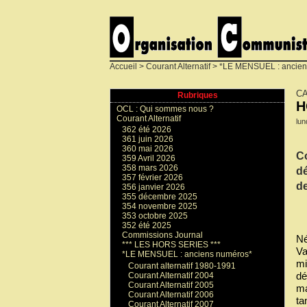
Accueil
>
Courant Alternatif
>
*LE MENSUEL : ancien
CA
Rubriques
H
OCL : Qui sommes nous ?
Courant Alternatif
lun
362 été 2026
361 juin 2026
360 mai 2026
Co
359 Avril 2026
358 mars 2026
dé
357 février 2026
d
356 janvier 2026
355 décembre 2025
354 novembre 2025
353 octobre 2025
352 été 2025
Commissions Journal
Né
*** LES HORS SERIES ***
Va
*LE MENSUEL : anciens numéros*
mi
Courant alternatif 1980-1991
dé
Courant Alternatif 2004
Courant Alternatif 2005
ma
Courant Alternatif 2006
ta
Courant Alternatif 2007