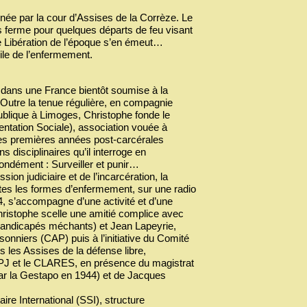
ée par la cour d’Assises de la Corrèze. Le
ns ferme pour quelques départs de feu visant
e Libération de l’époque s’en émeut…
le de l’enfermement.
s, dans une France bientôt soumise à la
. Outre la tenue régulière, en compagnie
ublique à Limoges, Christophe fonde le
tation Sociale), association vouée à
 ces premières années post-carcérales
ns disciplinaires qu’il interroge en
ondément : Surveiller et punir…
ion judiciaire et de l’incarcération, la
utes les formes d’enfermement, sur une radio
4, s’accompagne d’une activité et d’une
Christophe scelle une amitié complice avec
Handicapés méchants) et Jean Lapeyrie,
onniers (CAP) puis à l’initiative du Comité
 les Assises de la défense libre,
APJ et le CLARES, en présence du magistrat
é par la Gestapo en 1944) et de Jacques
ire International (SSI), structure