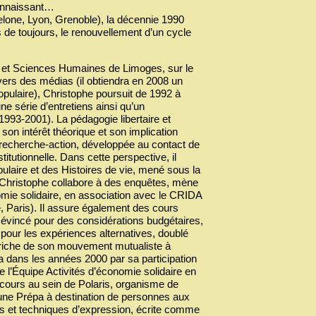
connaissant…
celone, Lyon, Grenoble), la décennie 1990
 de toujours, le renouvellement d’un cycle
es et Sciences Humaines de Limoges, sur le
vers des médias (il obtiendra en 2008 un
pulaire), Christophe poursuit de 1992 à
e série d’entretiens ainsi qu’un
993-2001). La pédagogie libertaire et
son intérêt théorique et son implication
 recherche-action, développée au contact de
titutionnelle. Dans cette perspective, il
ulaire et des Histoires de vie, mené sous la
, Christophe collabore à des enquêtes, mène
omie solidaire, en association avec le CRIDA
, Paris). Il assure également des cours
 évincé pour des considérations budgétaires,
t pour les expériences alternatives, doublé
in riche de son mouvement mutualiste à
ra dans les années 2000 par sa participation
l’Équipe Activités d’économie solidaire en
cours au sein de Polaris, organisme de
’une Prépa à destination de personnes aux
des et techniques d’expression, écrite comme