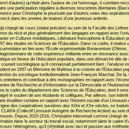
armi d’autres) qu’était alors l’auteur de cet hommage, ô combien re
tre une participation régulière à diverses rencontres libertaires (Bar
nonce pour Christophe la poursuite par d’autres voies des aspirations
orcé dans les années de braises d’une jeunesse ardente.
jà chargé de cours (statut précaire) au sein de la Faculté des Lettr
ème du récit et plus généralement des langages en rapport avec l’uni
ster en Cultures médiatiques, Littérature francophone & Éducation po
97 des études en Sciences de l’Éducation. Dans ce cadre, il réalise un
cumentaire en lien avec l’École expérimentale Bonaventure (Oléron, 1
togestionnaire de cette expérience militante entre en résonance avec 
atique en faveur de l’éducation populaire, dans une démarche dite de
 courant sociologique qu’il connaissait parfaitement bien : l’analyse ins
utient en 1997 un Mémoire de Maîtrise à la croisée de l’Éducation pop
rection du sociologue institutionnaliste Jean-François Marchat. De là
s entretiens et contribue à des monographies en rapport avec l’écon
entre de Recherche et d’Information sur la Démocratie et l’Autonomie
ns le cadre du département des Sciences de l’Éducation, dont il sera
lgré le soutien de ses étudiants et collègues. Par ailleurs, son intérê
une érudition certaine en rapport avec l’histoire sociale d’un Limous
origine des coopératives ouvrières des XIXe et XXe siècles, se tradui
 CLARA (Collectif Limousin Autogéré de Recherche Action) au sein de 
mousin. Depuis 2015-2016, Christophe intervenait comme chargé de 
rmation dans le secteur du travail social, notamment dans le cadre d
rcours hétérogènes, qu’il (ré)initiait avec tact et passion aux métho