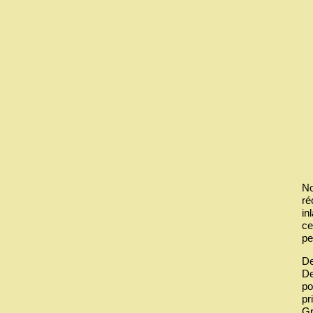
No
ré
in
ce
pe
De
De
po
pr
Gr