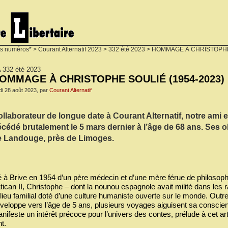
s numéros*
>
Courant Alternatif 2023
>
332 été 2023
> HOMMAGE À CHRISTOPHE 
 332 été 2023
OMMAGE À CHRISTOPHE SOULIÉ (1954-2023)
di 28 août 2023, par
Courant Alternatif
llaborateur de longue date à Courant Alternatif, notre ami
cédé brutalement le 5 mars dernier à l’âge de 68 ans. Ses 
e Landouge, près de Limoges.
 à Brive en 1954 d’un père médecin et d’une mère férue de philosophi
tican II, Christophe – dont la nounou espagnole avait milité dans les 
lieu familial doté d’une culture humaniste ouverte sur le monde. Outre
veloppe vers l’âge de 5 ans, plusieurs voyages aiguisent sa conscience
nifeste un intérêt précoce pour l’univers des contes, prélude à cet art 
nt.