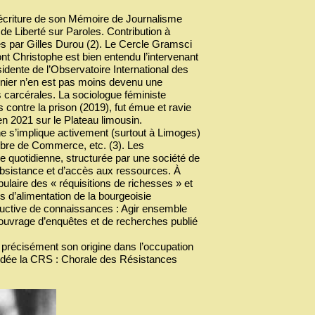
éécriture de son Mémoire de Journalisme
e Liberté sur Paroles. Contribution à
ées par Gilles Durou (2). Le Cercle Gramsci
nt Christophe est bien entendu l’intervenant
sidente de l’Observatoire International des
ionnier n’en est pas moins devenu une
s carcérales. La sociologue féministe
contre la prison (2019), fut émue et ravie
en 2021 sur le Plateau limousin.
 s’implique activement (surtout à Limoges)
bre de Commerce, etc. (3). Les
e quotidienne, structurée par une société de
bsistance et d’accès aux ressources. À
ulaire des « réquisitions de richesses » et
s d’alimentation de la bourgeoisie
roductive de connaissances : Agir ensemble
ouvrage d’enquêtes et de recherches publié
ve précisément son origine dans l’occupation
ndée la CRS : Chorale des Résistances