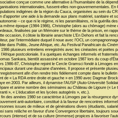
sociative conçue comme une alternative à l’humanitaire de la dépenda
ganisations internationales, fussent-elles non-gouvernementales. En 
pulations indigènes de la région du Cauca, organisées au sein du CR
in d’apporter une aide à la demande aux plans matériel, sanitaire et 
autonomie – ce que ni le régime, ni les paramilitaires, ni la guérilla 
la même époque (1984-1986), Christophe (alors au chômage) mène de
rdeaux, finalisées par un Mémoire sur le thème de la prison, en rappo
tte occasion, il côtoie la librairie anarchiste L’En Dehors et fait la re
iteur, par l’intermédiaire duquel il noue avec l’OCL un compagnonnage
blie dans Politis, Jeune Afrique, etc. Au Festival Panafricain du C
 1986 plusieurs entretiens enregistrés avec les cinéastes et poètes p
 l’Afrique postcoloniale. Il a quelques échanges informels et fraternel
omas Sankara, bientôt assassiné en octobre 1987 lors du coup d’État
rs 1986-87, Christophe rejoint le Cercle Gramsci fondé à Limoges en 
incipaux durant une douzaine d’années. Il propose et présente plusieurs
enregistrement afin d’en rendre très fidèlement compte dans le bulleti
nt de « La RDA entre droite et gauche » en 1990 avec Dagmar Brocks
ye en 2003. Par ailleurs, il dynamise l’AUSP (Auto-Université Solidair
épare et anime nombre des séminaires au Château de Ligoure (« Le trav
ranti », « L’éducation et les lycées autogérés », etc.).
 fin des années 1980 se caractérise à Limoges par la résurgence dy
uvement anti-autoritaire, constitué à la faveur de rencontres informell
rsonnes issues de milieux et de générations divers (étudiants, salar
nsi sans relâche en faveur d’une Convergence libertaire, toujours so
rcours (intense) et de sa culture (immense) propices à favoriser l’au