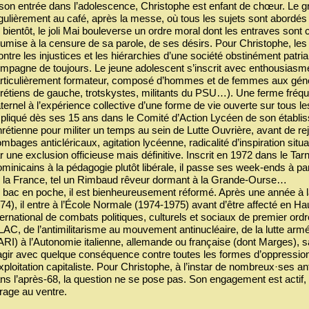
son entrée dans l’adolescence, Christophe est enfant de chœur. Le gro
gulièrement au café, après la messe, où tous les sujets sont abord
, bientôt, le joli Mai bouleverse un ordre moral dont les entraves so
umise à la censure de sa parole, de ses désirs. Pour Christophe, les 
ontre les injustices et les hiérarchies d’une société obstinément patr
mpagne de toujours. Le jeune adolescent s’inscrit avec enthousiasme 
rticulièrement formateur, composé d’hommes et de femmes aux généra
rétiens de gauche, trotskystes, militants du PSU…). Une ferme fréqu
aternel à l’expérience collective d’une forme de vie ouverte sur tous le
pliqué dès ses 15 ans dans le Comité d’Action Lycéen de son établiss
rétienne pour militer un temps au sein de Lutte Ouvrière, avant de re
mbages anticléricaux, agitation lycéenne, radicalité d’inspiration sit
r une exclusion officieuse mais définitive. Inscrit en 1972 dans le Tar
minicains à la pédagogie plutôt libérale, il passe ses week-ends à parc
 la France, tel un Rimbaud rêveur dormant à la Grande-Ourse…
 bac en poche, il est bienheureusement réformé. Après une année à l
74), il entre à l’École Normale (1974-1975) avant d’être affecté en 
ternational de combats politiques, culturels et sociaux de premier ord
AC, de l’antimilitarisme au mouvement antinucléaire, de la lutte armée
RI) à l’Autonomie italienne, allemande ou française (dont Marges), 
agir avec quelque conséquence contre toutes les formes d’oppression
exploitation capitaliste. Pour Christophe, à l’instar de nombreux·ses an
ns l’après-68, la question ne se pose pas. Son engagement est actif,
 rage au ventre.