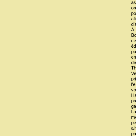
as
or
po
af
d’
À 
Bo
ce
éd
pu
en
de
Th
Ve
pr
l’
vo
Ha
pr
ga
La
mo
pe
ai
pa