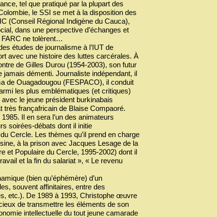
nce, tel que pratiqué par la plupart des
Colombie, le SSI se met à la disposition des
IC (Conseil Régional Indigène du Cauca),
social, dans une perspective d’échanges et
des FARC ne tolèrent…
s études de journalisme à l’IUT de
rt avec une histoire des luttes carcérales. À
ncontre de Gilles Durou (1954-2003), son futur
 jamais démenti. Journaliste indépendant, il
inéma de Ouagadougou (FESPACO), il conduit
armi les plus emblématiques (et critiques)
s avec le jeune président burkinabais
 très françafricain de Blaise Compaoré.
1985. Il en sera l’un des animateurs
 soirées-débats dont il initie
n du Cercle. Les thèmes qu’il prend en charge
ine, à la prison avec Jacques Lesage de la
e et Populaire du Cercle, 1995-2002) dont il
ail et la fin du salariat », « Le revenu
namique (bien qu’éphémère) d’un
es, souvent affinitaires, entre des
iés, etc.). De 1989 à 1993, Christophe œuvre
ucieux de transmettre les éléments de son
tonomie intellectuelle du tout jeune camarade