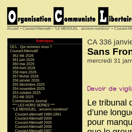
Accueil
>
Courant Alternatif
>
*LE MENSUEL : anciens numéros*
>
Courant Alt
CA 336 janvi
Rubriques
OCL : Qui sommes nous ?
Sans Fron
Courant Alternatif
362 été 2026
mercredi 31 jan
361 juin 2026
360 mai 2026
359 Avril 2026
358 mars 2026
357 février 2026
356 janvier 2026
355 décembre 2025
354 novembre 2025
353 octobre 2025
352 été 2025
Le tribunal 
Commissions Journal
*** LES HORS SERIES ***
*LE MENSUEL : anciens numéros*
d’une longu
Courant alternatif 1980-1991
Courant Alternatif 2004
pour manque
Courant Alternatif 2005
Courant Alternatif 2006
que le group
Courant Alternatif 2007