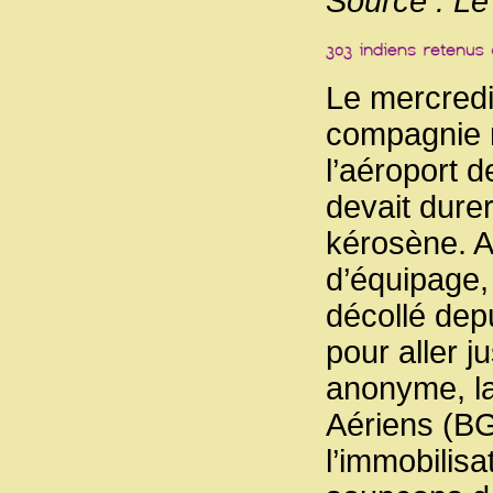
Source : L
Le mercredi
compagnie r
l’aéroport 
devait durer
kérosène. A
d’équipage,
décollé depu
pour aller 
anonyme, l
Aériens (BG
l’immobilis