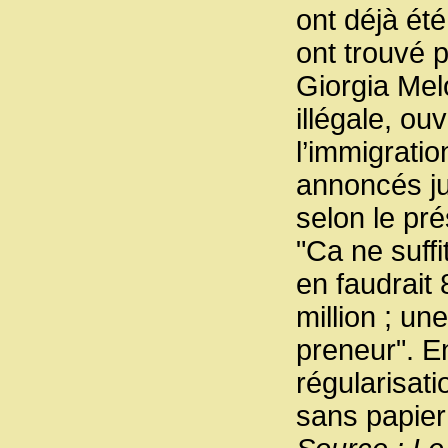
ont déjà ét
ont trouvé 
Giorgia Melo
illégale, o
l’immigratio
annoncés ju
selon le pr
"Ca ne suff
en faudrait
million ; un
preneur". E
régularisat
sans papier