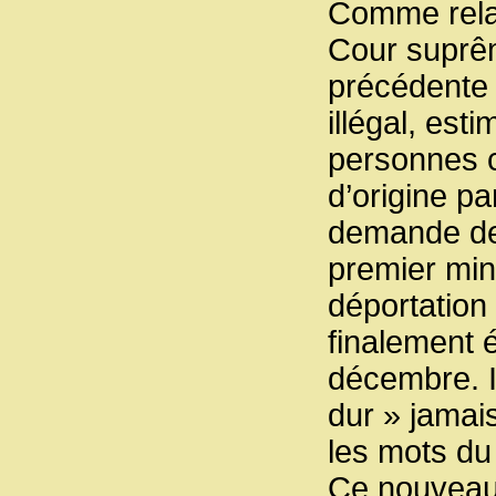
Comme relat
Cour suprêm
précédente v
illégal, est
personnes c
d’origine pa
demande de p
premier min
déportation
finalement 
décembre. I
dur » jamais
les mots du
Ce nouveau 