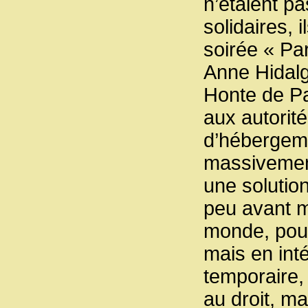
n’étaient pa
solidaires, il
soirée « Pa
Anne Hidalg
Honte de Par
aux autorite
d’hébergeme
massivement
une solutio
peu avant mi
monde, pour 
mais en int
temporaire,
au droit, mai