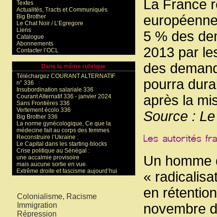
La France r
Textes
Actualités, Tracts et Communiqués
européenne 
Big Brother
Le Chat Noir / L’Egregore
Liens
5 % des de
Catalogue
Abonnements
2013 par le
Contacter l’OCL
des demande
Dans la même rubrique
Téléchargez COURANT ALTERNATIF
pourra dura
n° 336
Insubordination salariale 336
après la mi
Courant Alternatif 336 - janvier 2024
Sans Frontières 336
Vertement écolo 336
Source : L
Big Brother 336
La norme gynécologique, Ce que la
médecine fait au corps des femmes
Reconstruire l’Ukraine :
Le Capital dans les starting-blocks
Crise politique au Sénégal :
Un homme d
une accalmie provisoire
mais aucune sortie en vue.
Extrême droite et fascisme aujourd’hui
« radicalisa
Mots-clés
en rétention
Colonialisme, Racisme
Immigration
novembre de
Répression