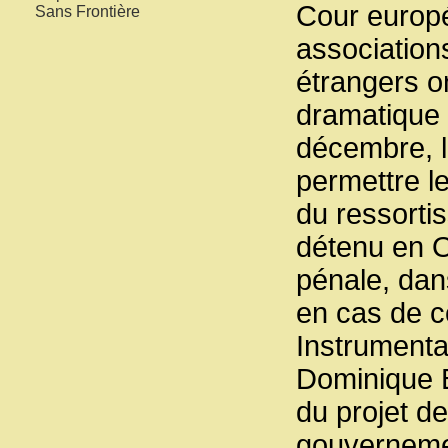
Cour europ
Sans Frontière
association
étrangers o
dramatique 
décembre, le
permettre le
du ressorti
détenu en 
pénale, dans
en cas de 
Instrumental
Dominique B
du projet de
gouvernemen