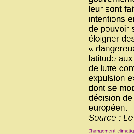
leur sont fa
intentions 
de pouvoir 
éloigner de
« dangereux
latitude au
de lutte con
expulsion e
dont se moq
décision de j
européen.
Source : L