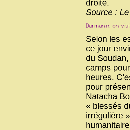
droite.
Source : L
Selon les e
ce jour envi
du Soudan, 
camps pourt
heures. C’e
pour présent
Natacha Bou
« blessés d
irrégulière
humanitaire