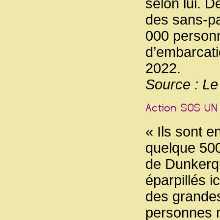
selon lui. 
des sans-pa
000 personn
d’embarcati
2022.
Source : L
« Ils sont e
quelque 500
de Dunkerqu
éparpillés i
des grandes
personnes m