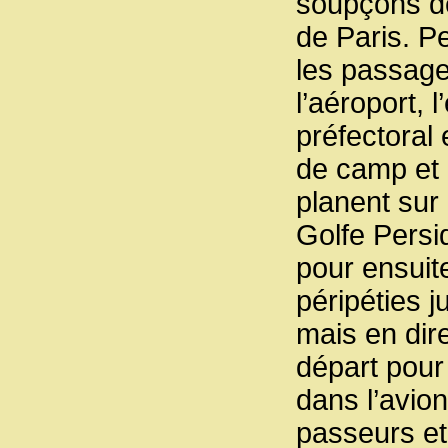
soupçons de
de Paris. P
les passage
l’aéroport, 
préfectoral 
de camp et 
planent sur 
Golfe Persiq
pour ensuit
péripéties j
mais en dir
départ pour
dans l’avio
passeurs e