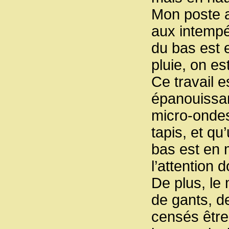
Mon poste a
aux intempér
du bas est e
pluie, on es
Ce travail 
épanouissan
micro-ondes
tapis, et q
bas est en 
l’attention d
De plus, le 
de gants, d
censés être