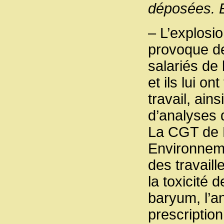
déposées. E
– L’explosi
provoque de
salariés de
et ils lui o
travail, ain
d’analyses 
La CGT de M
Environneme
des travaill
la toxicité 
baryum, l’a
prescription