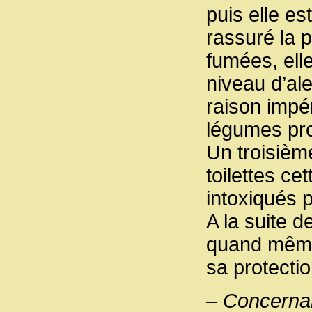
puis elle es
rassuré la 
fumées, elle
niveau d’ale
raison impér
légumes pr
Un troisième
toilettes ce
intoxiqués 
A la suite d
quand même 
sa protectio
–
Concernant