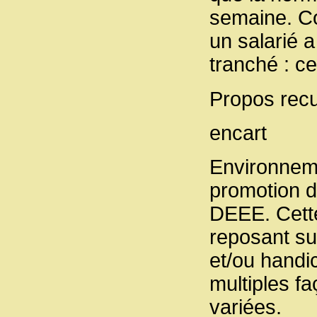
semaine. Co
un salarié a
tranché : ce
Propos recu
encart
Environnemen
promotion d
DEEE. Cette
reposant sur
et/ou handi
multiples f
variées.