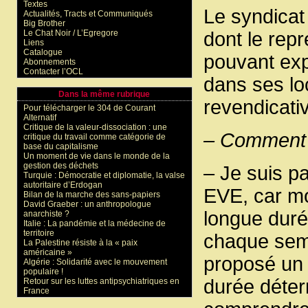
Textes
Le syndicat
Actualités, Tracts et Communiqués
Big Brother
Le Chat Noir / L’Egregore
dont le repr
Liens
Catalogue
pouvant expl
Abonnements
Contacter l’OCL
dans ses lo
Dans la même rubrique
revendicative
Pour télécharger le 304 de Courant
Alternatif
Critique de la valeur-dissociation : une
– Comment e
critique du travail comme catégorie de
base du capitalisme
Un moment de vie dans le monde de la
gestion des déchets
– Je suis pa
Turquie : Démocratie et diplomatie, la valse
autoritaire d’Erdogan
EVE, car mon
Bilan de la marche des sans-papiers
David Graeber : un anthropologue
longue duré
anarchiste ?
Italie : La pandémie et la médecine de
territoire
chaque sem
La Palestine résiste à la « paix
américaine »
proposé un 
Algérie : Solidarité avec le mouvement
populaire !
durée déterm
Retour sur les luttes antipsychiatriques en
France