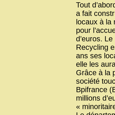
Tout d’abor
a fait const
locaux à la
pour l’accue
d’euros. Le
Recycling e
ans ses loc
elle les aur
Grâce à la 
société tou
Bpifrance (
millions d’e
« minoritair