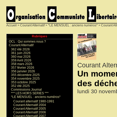
Accueil
>
Courant Alternatif
>
*LE MENSUEL : anciens numéros*
>
Courant Alt
Rubriques
OCL : Qui sommes nous ?
Courant Alternatif
362 été 2026
361 juin 2026
360 mai 2026
359 Avril 2026
Courant Alter
358 mars 2026
357 février 2026
Un moment
356 janvier 2026
355 décembre 2025
354 novembre 2025
des déch
353 octobre 2025
352 été 2025
Commissions Journal
lundi 30 novem
*** LES HORS SERIES ***
*LE MENSUEL : anciens numéros*
Courant alternatif 1980-1991
Courant Alternatif 2004
Courant Alternatif 2005
Courant Alternatif 2006
Courant Alternatif 2007