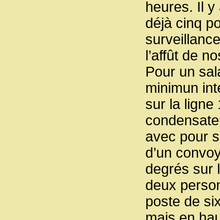
heures. Il y
déjà cinq po
surveillanc
l’affût de n
Pour un sal
minimun int
sur la ligne
condensateur
avec pour s
d’un convoy
degrés sur 
deux person
poste de si
mais en hau