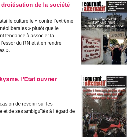
droitisation de la société
aille culturelle » contre l’extrême
 néolibérales » plutôt que le
nt tendance à associer la
à l’essor du RN et à en rendre
es ».
kysme, l’Etat ouvrier
asion de revenir sur les
e et de ses ambiguïtés à l’égard de