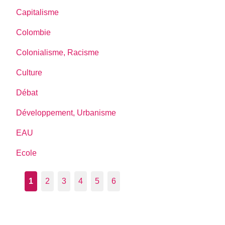
Capitalisme
Colombie
Colonialisme, Racisme
Culture
Débat
Développement, Urbanisme
EAU
Ecole
1
2
3
4
5
6