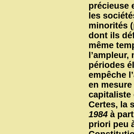
précieuse 
les sociét
minorités (
dont ils dé
même temps
l’ampleur, 
périodes é
empêche l’
en mesure 
capitaliste 
Certes, la
1984
à part
priori peu 
Constitutio