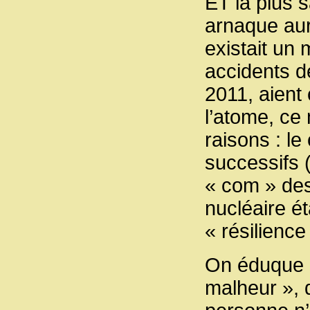
ET la plus s
arnaque aura
existait un
accidents d
2011, aient 
l’atome, ce
raisons : l
successifs (
« com » des
nucléaire é
« résilience
On éduque a
malheur », q