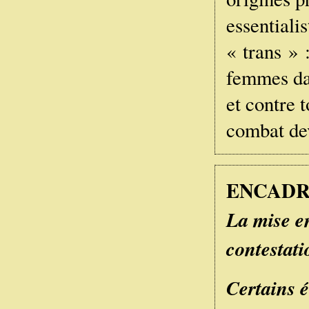
essentiali
« trans » 
femmes dan
et contre 
combat dev
ENCADRE
La mise en
contestati
Certains 