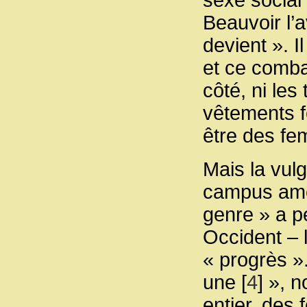
sexe social
Beauvoir l’
devient ». I
et ce combat
côté, ni le
vêtements f
être des f
Mais la vulg
campus améri
genre » a p
Occident – 
« progrès »
une
[
4
]
», n
entier, des 