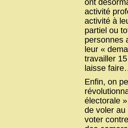
ont désorma
activité pro
activité à l
partiel ou t
personnes 
leur « dema
travailler 1
laisse fair
Enfin, on pe
révolutionna
électorale 
de voler au
voter contr