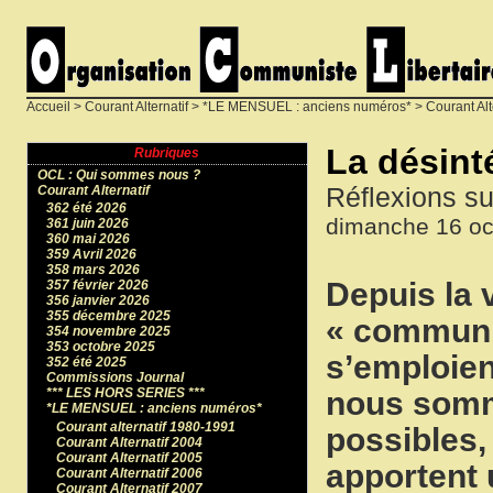
Accueil
>
Courant Alternatif
>
*LE MENSUEL : anciens numéros*
>
Courant Alt
La désinté
Rubriques
OCL : Qui sommes nous ?
Réflexions su
Courant Alternatif
362 été 2026
dimanche 16 oc
361 juin 2026
360 mai 2026
359 Avril 2026
358 mars 2026
Depuis la v
357 février 2026
356 janvier 2026
355 décembre 2025
« communis
354 novembre 2025
353 octobre 2025
s’emploien
352 été 2025
Commissions Journal
nous somm
*** LES HORS SERIES ***
*LE MENSUEL : anciens numéros*
Courant alternatif 1980-1991
possibles,
Courant Alternatif 2004
Courant Alternatif 2005
apportent 
Courant Alternatif 2006
Courant Alternatif 2007