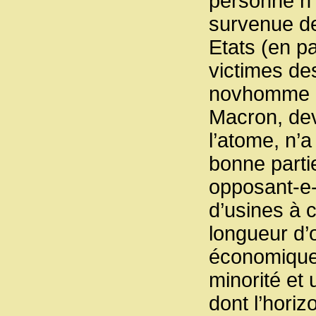
personne n’
survenue de
Etats (en pa
victimes de
novhomme ca
Macron, dev
l’atome, n’a
bonne parti
opposant-e-
d’usines à
longueur d’
économique,
minorité et 
dont l’horiz