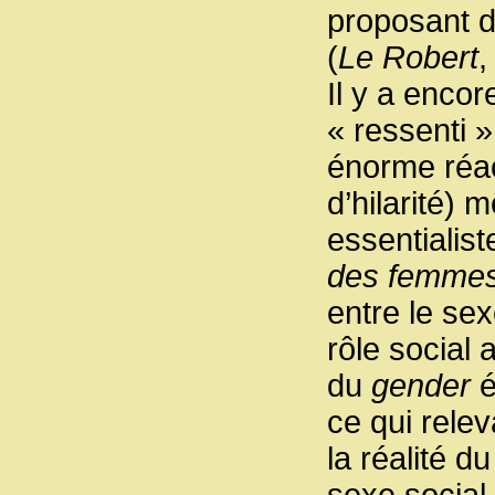
proposant d
(
Le Robert
,
Il y a encor
« ressenti »
énorme réac
d’hilarité) 
essentialist
des femme
entre le sex
rôle social 
du
gender
é
ce qui relev
la réalité d