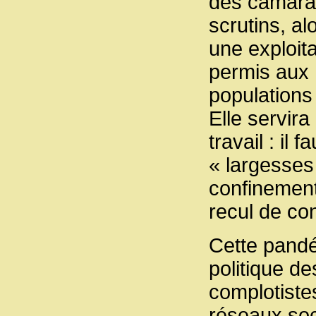
des camarad
scrutins, a
une exploit
permis aux E
populations
Elle servir
travail : il
« largesses
confinemen
recul de co
Cette pandé
politique d
complotistes
réseaux soc