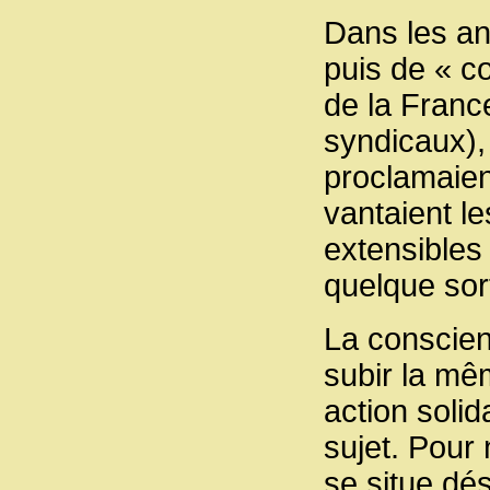
Dans les an
puis de « co
de la Franc
syndicaux), 
proclamaient
vantaient l
extensibles 
quelque sor
La conscienc
subir la mêm
action solid
sujet. Pour
se situe dés