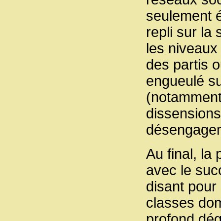
seulement ét
repli sur l
les niveaux 
des partis o
engueulé sur
(notamment 
dissensions
désengageme
Au final, la
avec le succ
disant pour 
classes dom
profond dégo