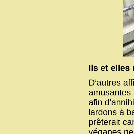
Ils et elle
D’autres af
amusantes 
afin d’annih
lardons à b
prêterait ca
véganes ne 