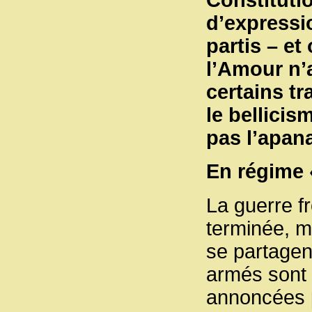
d’expressi
partis – et
l’Amour n’a
certains tr
le bellicis
pas l’apana
En régime «
La guerre fr
terminée, m
se partagent
armés sont 
annoncées p