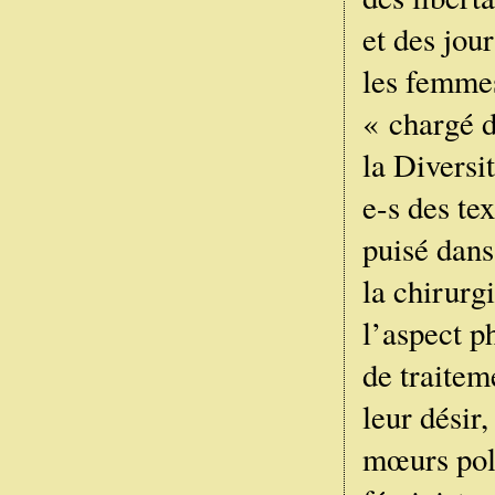
et des jou
les femmes
« chargé d
la Diversi
e-s des te
puisé dans
la chirurg
l’aspect p
de traite
leur désir
mœurs poli