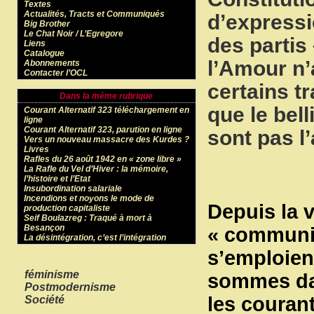
Textes
Actualités, Tracts et Communiqués
d’expressi
Big Brother
Le Chat Noir / L’Egregore
des partis
Liens
Catalogue
l’Amour n’
Abonnements
Contacter l’OCL
certains t
Dans la même rubrique
que le bell
Courant Alternatif 323 téléchargement en
ligne
Courant Alternatif 323, parution en ligne
sont pas l’
Vers un nouveau massacre des Kurdes ?
Livres
Rafles du 26 août 1942 en « zone libre »
La Rafle du Vel d’Hiver : la mémoire,
l’histoire et l’Etat
Insubordination salariale
Incendions et noyons le mode de
Depuis la v
production capitaliste
Seif Boulazreg : Traqué à mort à
Besançon
« communis
La désintégration, c’est l’intégration
s’emploien
Mots-clés
féminisme
sommes dan
Postmodernisme
les couran
Société