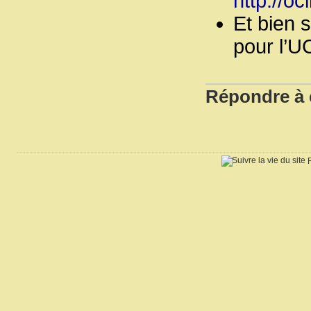
http://ocl
Et bien 
pour l’U
Répondre à c
R