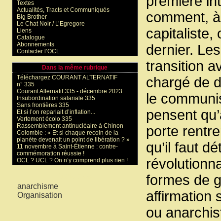
première int
Textes
Actualités, Tracts et Communiqués
comment, à 
Big Brother
Le Chat Noir / L’Egregore
capitaliste
Liens
Catalogue
Abonnements
dernier. Les
Contacter l’OCL
transition a
Dans la même rubrique
Téléchargez COURANT ALTERNATIF
chargé de d
n° 335
Courant Alternatif 335 - décembre 2023
le communis
Insubordination salariale 335
Sans frontières 335
pensent qu’
Et si l’on reparlait d’inflation...
Vertement écolo 335
Rassemblement antinucléaire à Chinon
porte rentre
Colombie : « Et si chaque recoin de la
planète devenait un point de libération ? »
qu’il faut 
11 novembre à Saint-Étienne : contre-
commémoration réussie !
révolutionn
OCL ? UCL ? On n’y comprend plus rien !
Mots-clés
formes de ge
anarchisme
affirmation
Organisation
ou anarchis