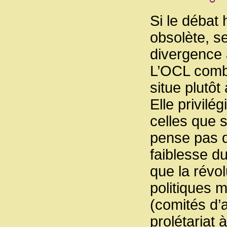
Si le débat 
obsolète, s
divergence a
L’OCL comba
situe plutôt
Elle privil
celles que 
pense pas qu
faiblesse d
que la révo
politiques 
(comités d’a
prolétariat