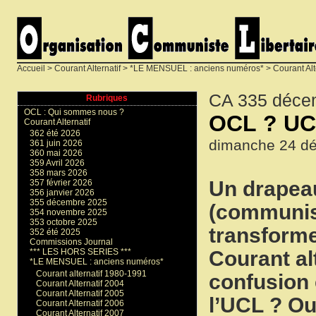
Accueil
>
Courant Alternatif
>
*LE MENSUEL : anciens numéros*
>
Courant Alt
CA 335 déce
Rubriques
OCL : Qui sommes nous ?
OCL ? UCL
Courant Alternatif
362 été 2026
dimanche 24 d
361 juin 2026
360 mai 2026
359 Avril 2026
358 mars 2026
Un drapeau
357 février 2026
356 janvier 2026
355 décembre 2025
(communist
354 novembre 2025
353 octobre 2025
transforme
352 été 2025
Commissions Journal
Courant al
*** LES HORS SERIES ***
*LE MENSUEL : anciens numéros*
Courant alternatif 1980-1991
confusion 
Courant Alternatif 2004
Courant Alternatif 2005
l’UCL ? Ou
Courant Alternatif 2006
Courant Alternatif 2007