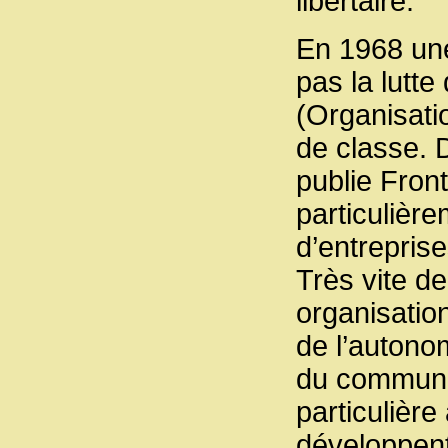
libertaire.
En 1968 une
pas la lutt
(Organisati
de classe. 
publie Front
particulière
d’entreprise
Très vite de
organisatio
de l’autonom
du communis
particulièr
développent