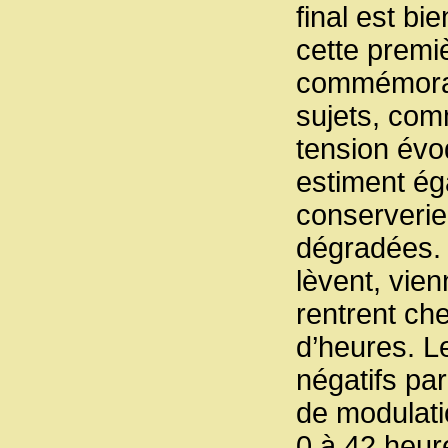
final est b
cette premi
commémorati
sujets, comm
tension évo
estiment ég
conserverie
dégradées.
lèvent, vien
rentrent ch
d’heures. L
négatifs par
de modulati
0 à 42 heur