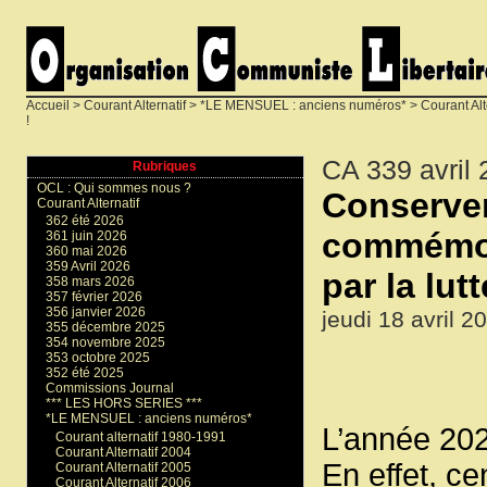
Accueil
>
Courant Alternatif
>
*LE MENSUEL : anciens numéros*
>
Courant Alt
!
CA 339 avril
Rubriques
OCL : Qui sommes nous ?
Conserver
Courant Alternatif
362 été 2026
commémora
361 juin 2026
360 mai 2026
359 Avril 2026
par la lutt
358 mars 2026
357 février 2026
356 janvier 2026
jeudi 18 avril 2
355 décembre 2025
354 novembre 2025
353 octobre 2025
352 été 2025
Commissions Journal
*** LES HORS SERIES ***
*LE MENSUEL : anciens numéros*
L’année 202
Courant alternatif 1980-1991
Courant Alternatif 2004
En effet, ce
Courant Alternatif 2005
Courant Alternatif 2006