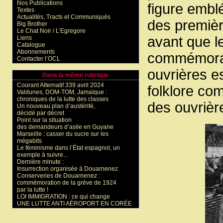
Nos Publications
figure embl
Textes
Actualités, Tracts et Communiqués
des premièr
Big Brother
Le Chat Noir / L’Egregore
avant que le
Liens
Catalogue
Abonnements
commémorati
Contacter l’OCL
ouvrières e
Dans la même rubrique
Courant Alternatif 339 avril 2024
folklore com
Valdunes, DOM-TOM, Jamaïque :
chroniques de la lutte des classes
des ouvrièr
Un nouveau plan d’austérité,
décidé par décret
Point sur la situation
des demandeurs d’asile en Guyane
Marseille : casser du sucre sur les
mégabits
Le féminisme dans l’État espagnol, un
exemple à suivre...
Dernière minute :
Insurrection organisée à Douarnenez
Conserveries de Douarnenez :
commémoration de la grève de 1924
par la lutte !
LOI IMMIGRATION : ce qui change
UNE LUTTE ANTI AÉROPORT EN CORÉE
Mots-clés