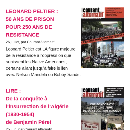
LEONARD PELTIER :
50 ANS DE PRISON
POUR 250 ANS DE
RESISTANCE
26 juillet, par Courant Alternatif
Leonard Peltier est LA figure majeure
de la résistance à l’oppression que
subissent les Native Americans,
certains allant jusqu’à faire le lien
avec Nelson Mandela ou Bobby Sands.
LIRE :
De la conquête à
l’insurrection de l’Algérie
(1830-1954)
de Benjamin Péret
25 juin, par Courant Alternatif