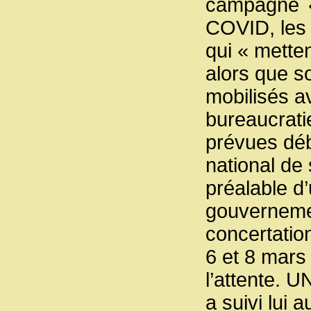
campagne « 
COVID, les 
qui « mette
alors que s
mobilisés a
bureaucrati
prévues déb
national de 
préalable d’
gouvernemen
concertatio
6 et 8 mars
l’attente. 
a suivi lui 