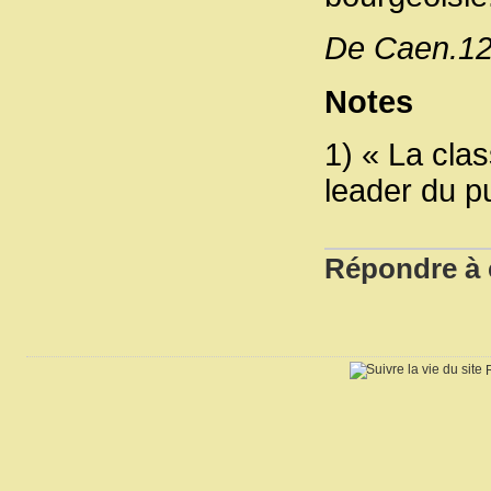
De Caen.12
Notes
1) « La cla
leader du p
Répondre à c
R