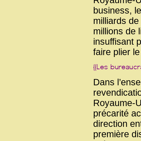
Royaume-Uni
business, l
milliards de
millions de 
insuffisant 
faire plier 
Dans l’ense
revendicati
Royaume-Uni
précarité ac
direction e
première di