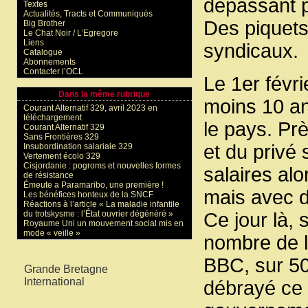
dépassant p
Textes
Actualités, Tracts et Communiqués
Des piquets
Big Brother
Le Chat Noir / L’Egregore
Liens
syndicaux.
Catalogue
Abonnements
Contacter l’OCL
Le 1er févr
Dans la même rubrique
moins 10 an
Courant Alternatif 329, avril 2023 en
téléchargement
le pays. Pr
Courant Alternatif 329
Sans Frontières 329
et du privé
Insubordination salariale 329
Vertement écolo 329
Cisjordanie : pogroms et nouvelles formes
salaires alo
de résistance
Émeute a Paramaribo, une première !
mais avec d
Les bénéfices honteux de la SNCF
Réactions à l’article « La maladie infantile
du trotskysme : l’État ouvrier dégénéré »
Ce jour là, 
Royaume Uni un mouvement social mis en
mode « veille »
nombre de li
Mots-clés
BBC, sur 50
Grande Bretagne
International
débrayé ce 