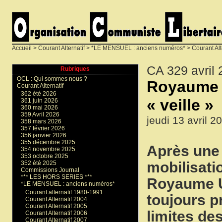
Accueil
>
Courant Alternatif
>
*LE MENSUEL : anciens numéros*
>
Courant Alt
CA 329 avril
Rubriques
OCL : Qui sommes nous ?
Royaume 
Courant Alternatif
362 été 2026
« veille »
361 juin 2026
360 mai 2026
359 Avril 2026
jeudi 13 avril 2
358 mars 2026
357 février 2026
356 janvier 2026
355 décembre 2025
Après une 
354 novembre 2025
353 octobre 2025
mobilisati
352 été 2025
Commissions Journal
*** LES HORS SERIES ***
Royaume Un
*LE MENSUEL : anciens numéros*
Courant alternatif 1980-1991
toujours 
Courant Alternatif 2004
Courant Alternatif 2005
limites de
Courant Alternatif 2006
Courant Alternatif 2007