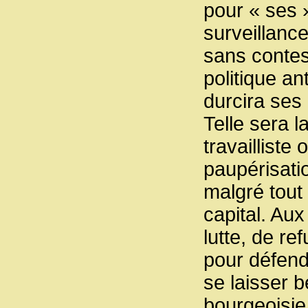
pour « ses »
surveillanc
sans contest
politique ant
durcira ses 
Telle sera l
travailliste
paupérisatio
malgré tout 
capital. Aux
lutte, de r
pour défendr
se laisser b
bourgeoisie