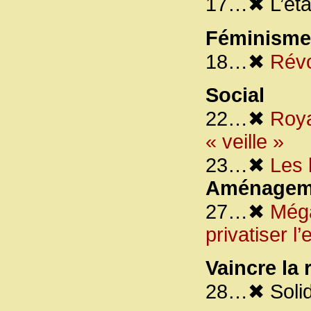
17…✖ L’étape
Féminisme 
18…✖
Révo
Social
22…✖
Roya
« veille »
23…✖
Les 
Aménagemen
27…✖
Méga
privatiser l’
Vaincre la 
28…✖ Solida