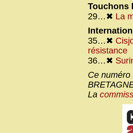
Touchons l
29…✖
La m
Internation
35…✖
Cisj
résistance
36…✖
Suri
Ce numéro a
BRETAGN
La
commissi