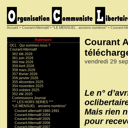
Accueil
>
Courant Alternatif
>
*LE MENSUEL : anciens numéros*
>
Courant Alt
Courant Al
Rubriques
OCL : Qui sommes nous ?
téléchar
Courant Alternatif
362 été 2026
361 juin 2026
vendredi 29 se
360 mai 2026
359 Avril 2026
358 mars 2026
357 février 2026
356 janvier 2026
355 décembre 2025
354 novembre 2025
353 octobre 2025
Le n° d’avr
352 été 2025
Commissions Journal
oclibertaire
*** LES HORS SERIES ***
*LE MENSUEL : anciens numéros*
Mais rien
Courant alternatif 1980-1991
Courant Alternatif 2004
pour recevo
Courant Alternatif 2005
Courant Alternatif 2006
Courant Alternatif 2007