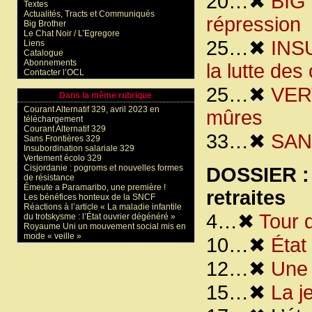
20…✖
BIG 
Textes
Actualités, Tracts et Communiqués
répression
Big Brother
Le Chat Noir / L’Egregore
25…✖
INS
Liens
Catalogue
Abonnements
la lutte des
Contacter l’OCL
25…✖
VER
Dans la même rubrique
Courant Alternatif 329, avril 2023 en
mûres
téléchargement
Courant Alternatif 329
33…✖
SANS
Sans Frontières 329
Insubordination salariale 329
Vertement écolo 329
Cisjordanie : pogroms et nouvelles formes
DOSSIER : 
de résistance
Émeute a Paramaribo, une première !
retraites
Les bénéfices honteux de la SNCF
Réactions à l’article « La maladie infantile
4…✖
Tour d
du trotskysme : l’État ouvrier dégénéré »
Royaume Uni un mouvement social mis en
mode « veille »
10…✖
État
12…✖
Une 
15…✖
La j