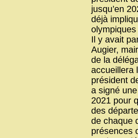
jusqu’en 2
déjà impliq
olympiques 
Il y avait p
Augier, mair
de la délég
accueillera
président d
a signé un
2021 pour q
des départe
de chaque d
présences d