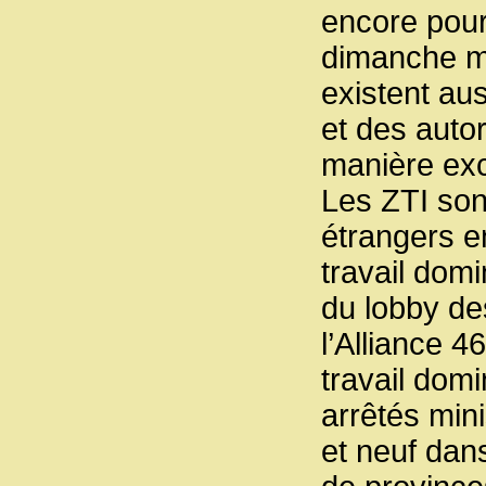
encore pour
dimanche ma
existent aus
et des auto
manière exc
Les ZTI sont
étrangers e
travail domi
du lobby de
l’Alliance 4
travail dom
arrêtés mini
et neuf dan