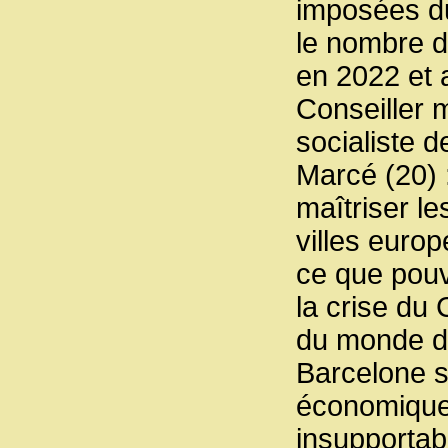
imposées du
le nombre de
en 2022 et a
Conseiller 
socialiste d
Marcé (20) :
maîtriser le
villes euro
ce que pouv
la crise du 
du monde d’
Barcelone se
économique 
insupportab