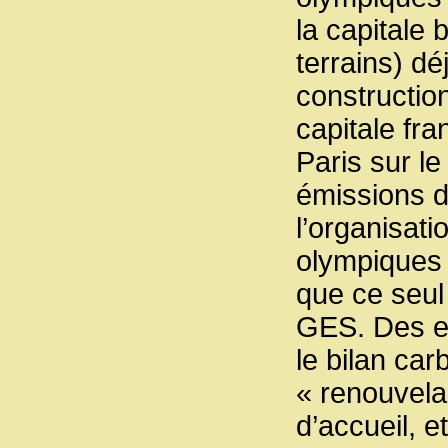
la capitale 
terrains) d
construction
capitale fr
Paris sur l
émissions d
l’organisat
olympiques
que ce seul 
GES. Des ef
le bilan ca
« renouvelab
d’accueil, e