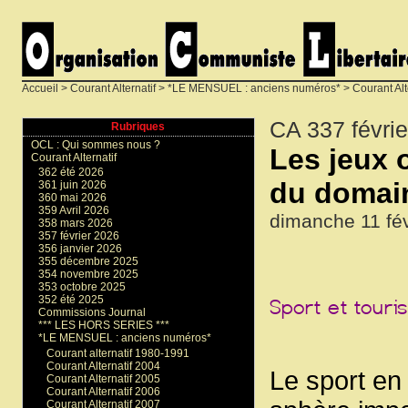
Accueil
>
Courant Alternatif
>
*LE MENSUEL : anciens numéros*
>
Courant Alt
CA 337 févri
Rubriques
OCL : Qui sommes nous ?
Les jeux 
Courant Alternatif
362 été 2026
du domain
361 juin 2026
360 mai 2026
359 Avril 2026
dimanche 11 fév
358 mars 2026
357 février 2026
356 janvier 2026
355 décembre 2025
354 novembre 2025
353 octobre 2025
352 été 2025
Commissions Journal
*** LES HORS SERIES ***
*LE MENSUEL : anciens numéros*
Courant alternatif 1980-1991
Courant Alternatif 2004
Le sport en
Courant Alternatif 2005
Courant Alternatif 2006
Courant Alternatif 2007