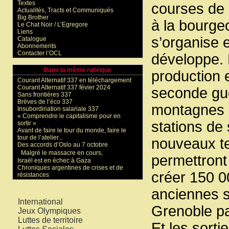
Textes
courses de 
Actualités, Tracts et Communiqués
Big Brother
à la bourgeo
Le Chat Noir / L’Egregore
Liens
s’organise 
Catalogue
Abonnements
Contacter l’OCL
développe. E
Dans la même rubrique
production 
Courant Alternatif 337 en téléchargement
Courant Alternatif 337 févier 2024
seconde gue
Sans frontières 337
Brèves de l’éco 337
montagnes e
Insubordination salariale 337
« Comprendre le capitalisme pour en
stations de 
sortir »
Avant de faire le tour du monde, faire le
tour de l’atelier...
nouveaux te
Des accords d’Oslo au 7 octobre
Malgré le massacre en cours,
permettront 
Israël est en échec à Gaza
Chroniques argentines de crises et de
créer 150 00
résistances
anciennes s
Mots-clés
International
Grenoble par
Jeux Olympiques
Luttes de territoire
Et les sorti