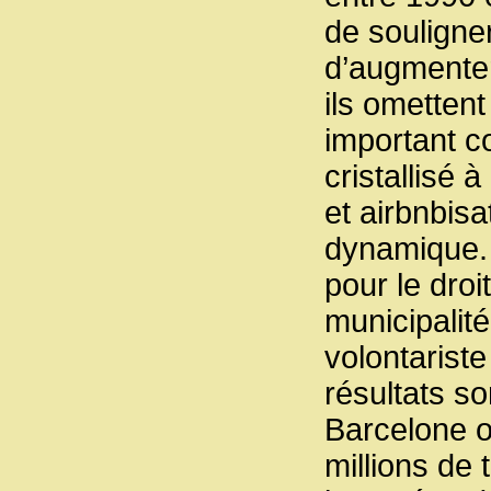
de souligne
d’augmenter
ils ometten
important c
cristallisé 
et airbnbis
dynamique. 
pour le droi
municipalit
volontariste
résultats so
Barcelone o
millions de 