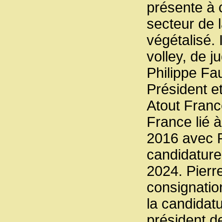
présente à 
secteur de l
végétalisé. 
volley, de j
Philippe Fa
Président e
Atout Franc
France lié à
2016 avec P
candidature
2024. Pierr
consignation
la candidatu
président d