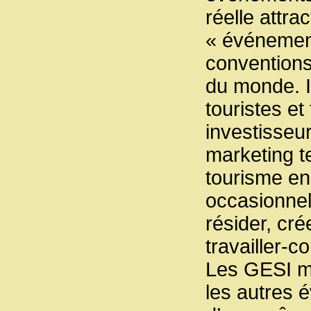
réelle attra
« événementi
conventions
du monde. Il
touristes e
investisseu
marketing t
tourisme en 
occasionnel 
résider, cr
travailler-c
Les GESI ma
les autres 