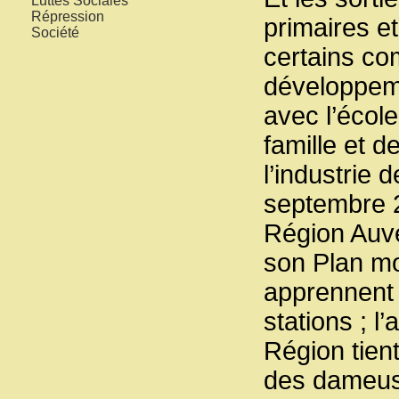
Luttes Sociales
Répression
primaires e
Société
certains co
développeme
avec l’école
famille et d
l’industrie 
septembre 2
Région Auv
son Plan mo
apprennent 
stations ; l
Région tien
des dameus