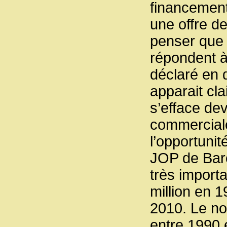
financement
une offre de
penser que 
répondent à
déclaré en d
apparait c
s’efface de
commerciale
l’opportuni
JOP de Barc
très import
million en 1
2010. Le no
entre 1990 