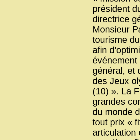
président 
directrice 
Monsieur Pat
tourisme du 
afin d’opti
événement s
général, et
des Jeux ol
(10) ». La 
grandes com
du monde de
tout prix « 
articulatio