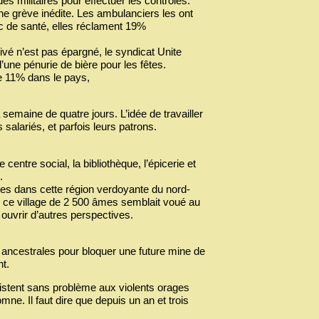
es militaires pour effectuer les contrôles.
e grève inédite. Les ambulanciers les ont
lic de santé, elles réclament 19%
rivé n’est pas épargné, le syndicat Unite
une pénurie de bière pour les fêtes.
 de 11% dans le pays,
semaine de quatre jours. L’idée de travailler
 salariés, et parfois leurs patrons.
 centre social, la bibliothèque, l’épicerie et
.
tres dans cette région verdoyante du nord-
 ce village de 2 500 âmes semblait voué au
 ouvrir d’autres perspectives.
ancestrales pour bloquer une future mine de
t.
sistent sans problème aux violents orages
mne. Il faut dire que depuis un an et trois