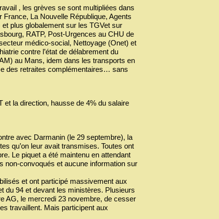
avail , les grèves se sont multipliées dans
Air France, La Nouvelle République, Agents
) et plus globalement sur les TGVet sur
trasbourg, RATP, Post-Urgences au CHU de
secteur médico-social, Nettoyage (Onet) et
atrie contre l’état de délabrement du
AM) au Mans, idem dans les transports en
e des retraites complémentaires… sans
et la direction, hausse de 4% du salaire
contre avec Darmanin (le 29 septembre), la
es qu’on leur avait transmises. Toutes ont
bre. Le piquet a été maintenu en attendant
ades non-convoqués et aucune information sur
ilisés et ont participé massivement aux
t du 94 et devant les ministères. Plusieurs
nière AG, le mercredi 23 novembre, de cesser
es travaillent. Mais participent aux