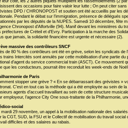
 leur côté, les 2 autres piquets multiplient les rassemblements (2 par
isissent des occasions pour faire valoir leur lutte ; On peut citer sans
évistes DPD / CHRONOPOST et soutien ont été accueillis par les d
tionale. Pendant le débat sur l’immigration, présence de délégués sp
ationnés par les députés de la NUPES. Samedi 10 décembre, fête mas
agence Chronopost d’Alfortville (94). Manif devant les ministères du trava
s préfectures de Créteil et d’Evry. Participation à la marche des Solid
us que jamais, la solidarité financière est urgente et nécessaire (2).
ève massive des contrôleurs SNCF
ès de 80 % des contrôleurs ont été en grève, selon les syndicats de 
s trains Intercités sont annulés par cette mobilisation d’une partie du 
tional d’agent du service commercial train (ASCT). Ce mouvement qui
tre que les conducteurs, pourrait être reconduit les week-ends de Noël
ilharmonie de Paris
mment stopper une grève ? « En se débarrassant des grévistes » vou
tronat. C’est en tout cas la méthode qui a été employée au sein de la
usieurs agents d’accueil travaillant au sein de cette structure musica
ur employeur, l’agence City One sous-traitante de la Philharmonie, une
dico-social
 mardi 29 novembre, un appel à la mobilisation nationale des salariés
r la CGT, SUD, la FSU et le Collectif de mobilisation du travail social
avail difficiles et des salaires au rabais.