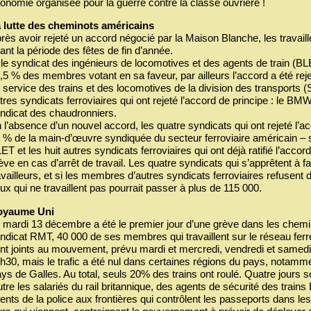
onomie organisée pour la guerre contre la classe ouvrière !
 lutte des cheminots américains
rès avoir rejeté un accord négocié par la Maison Blanche, les travail
ant la période des fêtes de fin d’année.
 le syndicat des ingénieurs de locomotives et des agents de train (BLE
,5 % des membres votant en sa faveur, par ailleurs l’accord a été r
 service des trains et des locomotives de la division des transport
tres syndicats ferroviaires qui ont rejeté l’accord de principe : le BMWE
ndicat des chaudronniers.
 l’absence d’un nouvel accord, les quatre syndicats qui ont rejeté l’
 % de la main-d’œuvre syndiquée du secteur ferroviaire américain – s
ET et les huit autres syndicats ferroviaires qui ont déjà ratifié l’acc
ève en cas d’arrêt de travail. Les quatre syndicats qui s’apprêtent à 
availleurs, et si les membres d’autres syndicats ferroviaires refusent 
ux qui ne travaillent pas pourrait passer à plus de 115 000.
oyaume Uni
 mardi 13 décembre a été le premier jour d’une grève dans les chem
ndicat RMT, 40 000 de ses membres qui travaillent sur le réseau ferr
nt joints au mouvement, prévu mardi et mercredi, vendredi et samedi, 
h30, mais le trafic a été nul dans certaines régions du pays, notamme
ys de Galles. Au total, seuls 20% des trains ont roulé. Quatre jours s
tre les salariés du rail britannique, des agents de sécurité des trains
ents de la police aux frontières qui contrôlent les passeports dans le