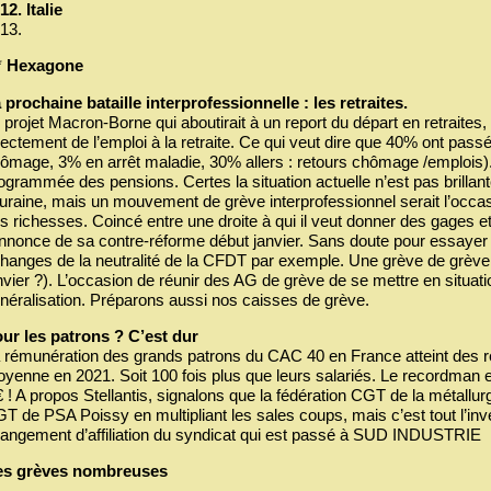
Italie
*
Hexagone
 prochaine bataille interprofessionnelle : les retraites.
 projet Macron-Borne qui aboutirait à un report du départ en retraite
rectement de l’emploi à la retraite. Ce qui veut dire que 40% ont pass
ômage, 3% en arrêt maladie, 30% allers : retours chômage /emplois). 
ogrammée des pensions. Certes la situation actuelle n’est pas brillant
uraine, mais un mouvement de grève interprofessionnel serait l’occasi
s richesses. Coincé entre une droite à qui il veut donner des gages e
annonce de sa contre-réforme début janvier. Sans doute pour essayer
hanges de la neutralité de la CFDT par exemple. Une grève de grève 
nvier ?). L’occasion de réunir des AG de grève de se mettre en situa
néralisation. Préparons aussi nos caisses de grève.
ur les patrons ? C’est dur
 rémunération des grands patrons du CAC 40 en France atteint des rec
yenne en 2021. Soit 100 fois plus que leurs salariés. Le recordman es
€ ! A propos Stellantis, signalons que la fédération CGT de la métallurg
T de PSA Poissy en multipliant les sales coups, mais c’est tout l’inve
angement d’affiliation du syndicat qui est passé à SUD INDUSTRIE
es grèves nombreuses