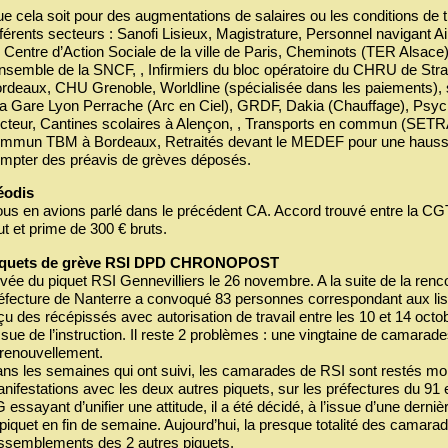
e cela soit pour des augmentations de salaires ou les conditions de tr
fférents secteurs : Sanofi Lisieux, Magistrature, Personnel navigant 
 Centre d’Action Sociale de la ville de Paris, Cheminots (TER Alsace
ensemble de la SNCF, , Infirmiers du bloc opératoire du CHRU de S
rdeaux, CHU Grenoble, Worldline (spécialisée dans les paiements), 
la Gare Lyon Perrache (Arc en Ciel), GRDF, Dakia (Chauffage), Psychi
cteur, Cantines scolaires à Alençon, , Transports en commun (SETR
mmun TBM à Bordeaux, Retraités devant le MEDEF pour une hauss
mpter des préavis de grèves déposés.
éodis
us en avions parlé dans le précédent CA. Accord trouvé entre la CGT 
ut et prime de 300 € bruts.
iquets de grève RSI DPD CHRONOPOST
vée du piquet RSI Gennevilliers le 26 novembre. A la suite de la ren
éfecture de Nanterre a convoqué 83 personnes correspondant aux list
çu des récépissés avec autorisation de travail entre les 10 et 14 octo
issue de l’instruction. Il reste 2 problèmes : une vingtaine de camar
 renouvellement.
ns les semaines qui ont suivi, les camarades de RSI sont restés mob
nifestations avec les deux autres piquets, sur les préfectures du 91 e
 essayant d’unifier une attitude, il a été décidé, à l’issue d’une der
 piquet en fin de semaine. Aujourd’hui, la presque totalité des camarad
ssemblements des 2 autres piquets.