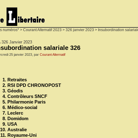
s numéros*
>
Courant Alternatif 2023
>
326 janvier 2023
> Insubordination salaria
 326 Janvier 2023
nsubordination salariale 326
credi 25 janvier 2023, par
Courant Alternatif
Retraites
RSI DPD CHRONOPOST
Géodis
Contrôleurs SNCF
Philarmonie Paris
Médico-social
Leclerc
Domidom
USA
Australie
Royaume-Uni