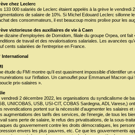
ève chez Leclerc
s 133 000 salariés de Leclerc étaient appelés à la grève le vendredi
gmentations de salaire de 10%. Si Michel Edouard Leclerc sillonne les
achat des consommateurs, il est beaucoup moins prolixe pour les aug
ève victorieuse des auxiliaires de vie à Caen
e dizaine d’employées de Domidom, filiale du groupe Orpea, ont fait 
nditions de travail et des revalorisations salariales. Les avancées qu’
uf cents salariées de l’entreprise en France.
*
International
MI
e étude du FMI montre qu’il est quasiment impossible d’identifier un 
munérations sur l’inflation. Un camouflet pour Emmanuel Macron qui fo
boucle prix-salaires ».
alie
 vendredi 2 décembre 2022, les organisations du syndicalisme de 
B, UNICOBAS, USB, USI-CIT, COBAS Sardegna, ADL Varese,) ont ap
s revendications portent sur la nécessité d’augmenter les salaires et
s augmentations des tarifs des services, de l’énergie, de tous les bie
avail sans perte de salaire, le refus des privatisations, de la sous-trai
taques du gouvernement contre les droits démocratiques, les personn
pression envers les plus pauvres, etc. Ce que les gouvernements app