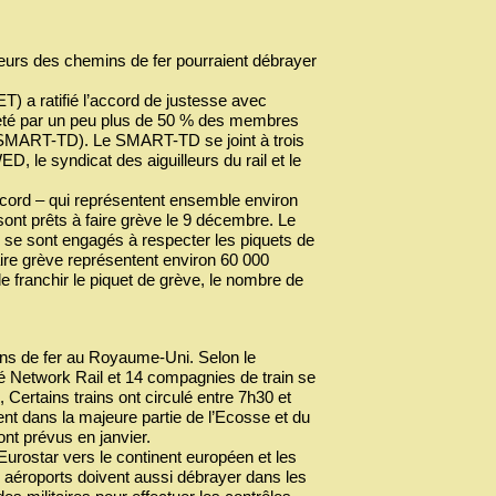
leurs des chemins de fer pourraient débrayer
T) a ratifié l’accord de justesse avec
ejeté par un peu plus de 50 % des membres
s (SMART-TD). Le SMART-TD se joint à trois
D, le syndicat des aiguilleurs du rail et le
accord – qui représentent ensemble environ
ont prêts à faire grève le 9 décembre. Le
ord se sont engagés à respecter les piquets de
faire grève représentent environ 60 000
de franchir le piquet de grève, le nombre de
ins de fer au Royaume-Uni. Selon le
é Network Rail et 14 compagnies de train se
Certains trains ont circulé entre 7h30 et
nt dans la majeure partie de l’Ecosse et du
ont prévus en janvier.
 Eurostar vers le continent européen et les
s aéroports doivent aussi débrayer dans les