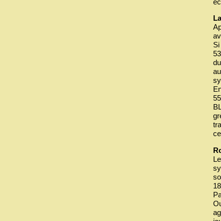
éc
La
Ap
av
Si
53
du
au
sy
En
55
BL
gr
tr
ce
R
Le
sy
so
18
Pa
Ou
ag