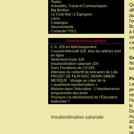
Textes
Qu
Actualités, Tracts et Communiqués
di
Big Brother
Le Chat Noir / L’Egregore
du
Liens
l’
Catalogue
Bo
Abonnements
Contacter l’OCL
à 
se
Dans la même rubrique
co
C.A. 326 en téléchargement
co
Courant Alternatif 326, tous les articles sont
en ligne
G
Vertement écolo 326
No
Insubordination salariale 326
Sans Frontières de CA 326
br
Interview du collectif de précaires de Lille
PROJET DE FILM AVEC HENRI SIMON
P
MEXIQUE : Voyage au cœur de la
Le
« quatrième transformation »
pr
Malaise dans l’éducation : L’obsolescence
programmée des profs.
re
Pourquoi j’ai démissionné de l’Éducation
l’
Nationale ?
le
Da
Mots-clés
ma
Insubordination salariale
AG
le
ra