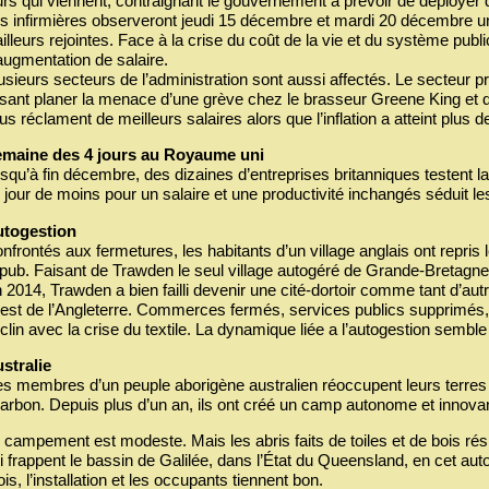
urs qui viennent, contraignant le gouvernement à prévoir de déployer d
s infirmières observeront jeudi 15 décembre et mardi 20 décembre un
ailleurs rejointes. Face à la crise du coût de la vie et du système pub
augmentation de salaire.
usieurs secteurs de l’administration sont aussi affectés. Le secteur p
isant planer la menace d’une grève chez le brasseur Greene King et d’
us réclament de meilleurs salaires alors que l’inflation a atteint plus
maine des 4 jours au Royaume uni
squ’à fin décembre, des dizaines d’entreprises britanniques testent la 
 jour de moins pour un salaire et une productivité inchangés séduit les
togestion
nfrontés aux fermetures, les habitants d’un village anglais ont repris le
 pub. Faisant de Trawden le seul village autogéré de Grande-Bretagne
 2014, Trawden a bien failli devenir une cité-dortoir comme tant d’au
est de l’Angleterre. Commerces fermés, services publics supprimés,
clin avec la crise du textile. La dynamique liée a l’autogestion semble
stralie
s membres d’un peuple aborigène australien réoccupent leurs terres 
arbon. Depuis plus d’un an, ils ont créé un camp autonome et innovan
 campement est modeste. Mais les abris faits de toiles et de bois ré
i frappent le bassin de Galilée, dans l’État du Queensland, en cet auto
is, l’installation et les occupants tiennent bon.