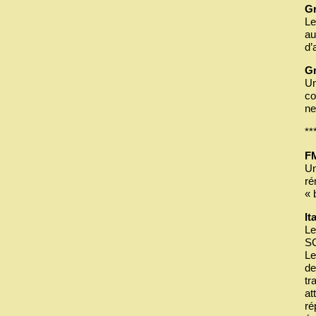
Gr
Le
au
d’
Gr
Un
co
ne
**
F
Un
ré
« 
It
Le
SG
Le
de
tr
at
ré