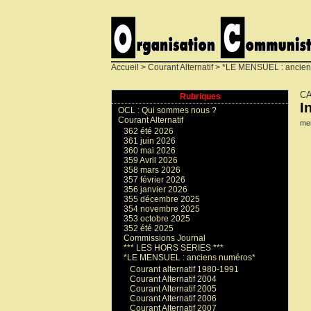
Accueil
>
Courant Alternatif
>
*LE MENSUEL : ancien
CA
Rubriques
I
OCL : Qui sommes nous ?
Courant Alternatif
mer
362 été 2026
361 juin 2026
360 mai 2026
359 Avril 2026
358 mars 2026
357 février 2026
356 janvier 2026
355 décembre 2025
354 novembre 2025
353 octobre 2025
352 été 2025
Commissions Journal
*** LES HORS SERIES ***
*LE MENSUEL : anciens numéros*
Courant alternatif 1980-1991
Courant Alternatif 2004
Courant Alternatif 2005
Courant Alternatif 2006
Courant Alternatif 2007