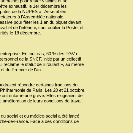
 semaine) pour rester visibles et se
 être exhaustif, le 1er décembre les
éputés de la NUPES à l’Assemblée
ectateurs à l’Assemblée nationale,
sive pour fêter les 1 an du piquet devant
il et de l’intérieur, sauf oublier la Poste, et
arités le 18 décembre.
l’entreprise. En tout cas, 60 % des TGV et
personnel de la SNCF, initié par un collectif
 réclame le statut de « roulant », au même
 et du Premier de l’an.
draient répondre certaines fractions du
 Philharmonie de Paris. Les 20 et 21 octobre,
le ont entamé une grève. Elles exigeaient de
 amélioration de leurs conditions de travail.
 du social et du médico-social a été lancé
 d’Ile-de-France. Face à des conditions de