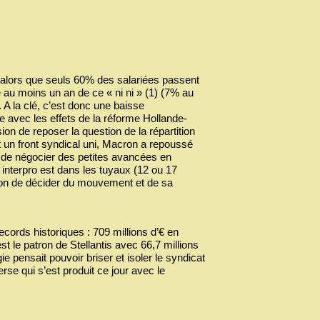
s, alors que seuls 60% des salariées passent
é au moins un an de ce « ni ni » (1) (7% au
A la clé, c’est donc une baisse
e avec les effets de la réforme Hollande-
on de reposer la question de la répartition
t un front syndical uni, Macron a repoussé
 de négocier des petites avancées en
interpro est dans les tuyaux (12 ou 17
tion de décider du mouvement et de sa
ords historiques : 709 millions d’€ en
t le patron de Stellantis avec 66,7 millions
ie pensait pouvoir briser et isoler le syndicat
rse qui s’est produit ce jour avec le