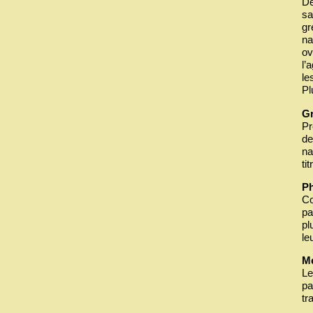
De
sa
gr
na
ov
l’
le
Pl
Gr
Pr
de
na
ti
Ph
Co
pa
pl
le
Mé
Le
pa
tr