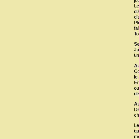
jo
Le
d’
d’
Pl
fa
To
Se
Ju
un
Au
Co
le
En
ou
dé
Au
De
ch
Le
qu
mo