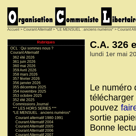
Accueil
>
Courant Alternatif
>
*LE MENSUEL : anciens numéros*
>
Courant Alt
C.A. 326 
Rubriques
OCL : Qui sommes nous ?
lundi 1er mai 2
Courant Alternatif
362 été 2026
361 juin 2026
360 mai 2026
359 Avril 2026
358 mars 2026
357 février 2026
356 janvier 2026
Le numéro 
355 décembre 2025
354 novembre 2025
télécharger
353 octobre 2025
352 été 2025
Commissions Journal
pouvez
fai
*** LES HORS SERIES ***
*LE MENSUEL : anciens numéros*
sortie papi
Courant alternatif 1980-1991
Courant Alternatif 2004
Bonne lectu
Courant Alternatif 2005
Courant Alternatif 2006
Courant Alternatif 2007