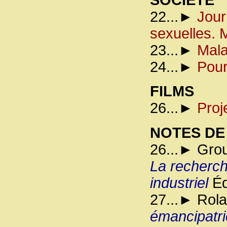
22...►
Jour
sexuelles. M
23...►
Mala
24...►
Pour
FILMS
26...►
Proj
NOTES DE
26...► Gro
La recherch
industriel
Éd
27...► Rola
émancipatr