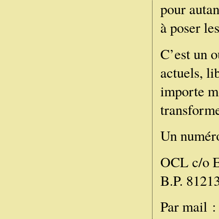
pour autan
à poser les
C’est un o
actuels, li
importe m
transforme
Un numéro 
OCL c/o E
B.P. 8121
Par mail 