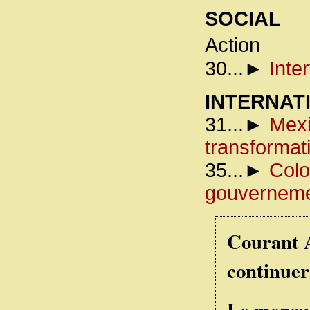
SOCIAL
Action
30...►
Inte
INTERNAT
31...►
Mexi
transformat
35...►
Colo
gouverneme
Courant A
continuer