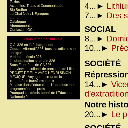
Textes
4...►
Lithi
Actualités, Tracts et Communiqués
Big Brother
7...►
Des s
Le Chat Noir / L’Egregore
Liens
Catalogue
Abonnements
SOCIAL
Contacter l’OCL
8...►
Domid
Dans la même rubrique
C.A. 326 en téléchargement
10...►
Préc
Courant Alternatif 326, tous les articles sont
en ligne
Vertement écolo 326
SOCIÉTÉ
Insubordination salariale 326
Sans Frontières de CA 326
Interview du collectif de précaires de Lille
Répressi
PROJET DE FILM AVEC HENRI SIMON
MEXIQUE : Voyage au cœur de la
« quatrième transformation »
14...►
Vice
Malaise dans l’éducation : L’obsolescence
programmée des profs.
d’extradition
Pourquoi j’ai démissionné de l’Éducation
Nationale ?
Notre hist
20...►
Le p
SOCIÉTÉ