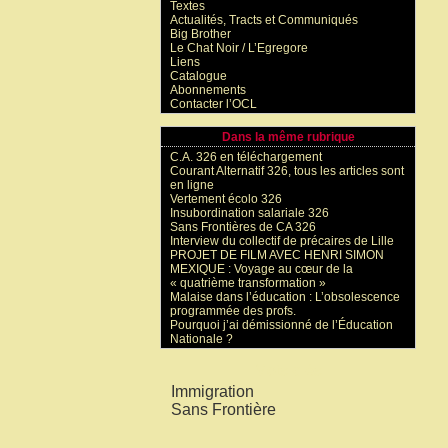
Textes
Actualités, Tracts et Communiqués
Big Brother
Le Chat Noir / L’Egregore
Liens
Catalogue
Abonnements
Contacter l’OCL
Dans la même rubrique
C.A. 326 en téléchargement
Courant Alternatif 326, tous les articles sont
en ligne
Vertement écolo 326
Insubordination salariale 326
Sans Frontières de CA 326
Interview du collectif de précaires de Lille
PROJET DE FILM AVEC HENRI SIMON
MEXIQUE : Voyage au cœur de la
« quatrième transformation »
Malaise dans l’éducation : L’obsolescence
programmée des profs.
Pourquoi j’ai démissionné de l’Éducation
Nationale ?
Mots-clés
Immigration
Sans Frontière