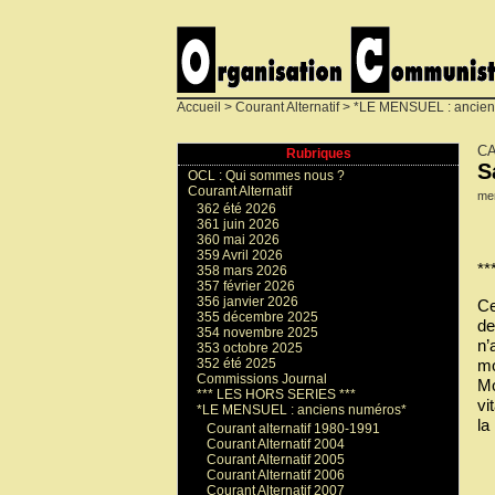
Accueil
>
Courant Alternatif
>
*LE MENSUEL : ancien
CA
Rubriques
S
OCL : Qui sommes nous ?
Courant Alternatif
mer
362 été 2026
361 juin 2026
360 mai 2026
359 Avril 2026
**
358 mars 2026
357 février 2026
356 janvier 2026
Ce
355 décembre 2025
de
354 novembre 2025
n’
353 octobre 2025
mo
352 été 2025
Commissions Journal
Mo
*** LES HORS SERIES ***
vi
*LE MENSUEL : anciens numéros*
la
Courant alternatif 1980-1991
Courant Alternatif 2004
Courant Alternatif 2005
Courant Alternatif 2006
Courant Alternatif 2007