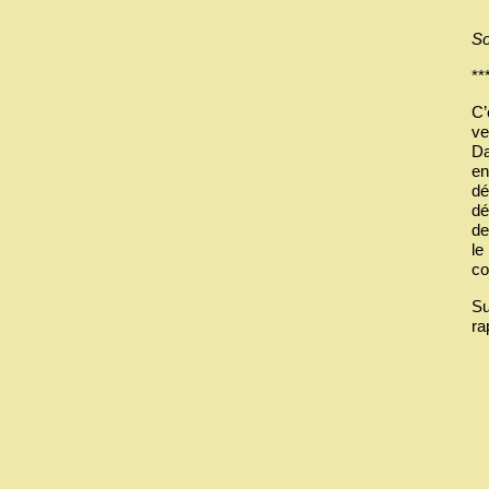
So
**
C’
ve
Da
en
dé
dé
de
le
co
Su
ra