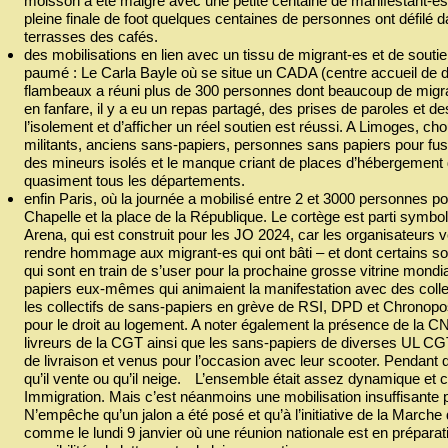
moisson a été maigre avec une petite centaine de manifestant-e
pleine finale de foot quelques centaines de personnes ont défilé
terrasses des cafés.
des mobilisations en lien avec un tissu de migrant-es et de souti
paumé : Le Carla Bayle où se situe un CADA (centre accueil de
flambeaux a réuni plus de 300 personnes dont beaucoup de migran
en fanfare, il y a eu un repas partagé, des prises de paroles et d
l’isolement et d’afficher un réel soutien est réussi. A Limoges, 
militants, anciens sans-papiers, personnes sans papiers pour fust
des mineurs isolés et le manque criant de places d’hébergement d
quasiment tous les départements.
enfin Paris, où la journée a mobilisé entre 2 et 3000 personnes po
Chapelle et la place de la République. Le cortège est parti symbo
Arena, qui est construit pour les JO 2024, car les organisateurs v
rendre hommage aux migrant-es qui ont bâti – et dont certains so
qui sont en train de s’user pour la prochaine grosse vitrine mondi
papiers eux-mêmes qui animaient la manifestation avec des collec
les collectifs de sans-papiers en grève de RSI, DPD et Chronopos
pour le droit au logement. A noter également la présence de la C
livreurs de la CGT ainsi que les sans-papiers de diverses UL C
de livraison et venus pour l’occasion avec leur scooter. Pendant qu
qu’il vente ou qu’il neige. L’ensemble était assez dynamique et cla
Immigration. Mais c’est néanmoins une mobilisation insuffisante 
N’empêche qu’un jalon a été posé et qu’à l’initiative de la Marche
comme le lundi 9 janvier où une réunion nationale est en préparati