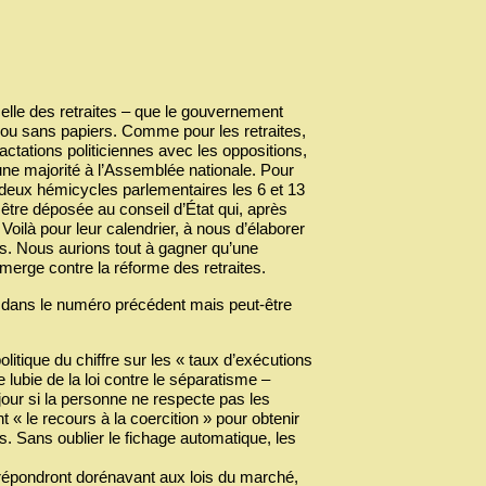
c celle des retraites – que le gouvernement
c ou sans papiers. Comme pour les retraites,
actations politiciennes avec les oppositions,
une majorité à l’Assemblée nationale. Pour
 deux hémicycles parlementaires les 6 et 13
 être déposée au conseil d’État qui, après
. Voilà pour leur calendrier, à nous d’élaborer
ses. Nous aurions tout à gagner qu’une
erge contre la réforme des retraites.
llé dans le numéro précédent mais peut-être
olitique du chiffre sur les « taux d’exécutions
lubie de la loi contre le séparatisme –
jour si la personne ne respecte pas les
t « le recours à la coercition » pour obtenir
s. Sans oublier le fichage automatique, les
i répondront dorénavant aux lois du marché,