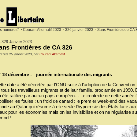
s numéros*
>
Courant Alternatif 2023
>
326 janvier 2023
> Sans Frontières de CA 
 326 Janvier 2023
ans Frontières de CA 326
credi 25 janvier 2023, par
Courant Alternatif
*
18 décembre : journée internationale des migrants
tte date a été décrétée par l’ONU suite à l’adoption de la Convention I
 tous les travailleurs migrants et de leur famille, proclamée en 1990. 
a été ratifiée par aucun pays européen… Le contexte de cette année é
biliser les foules : un froid de canard ; le premier week-end des vaca
nde au Qatar qui résume à elle seule l’hypocrisie des États face aux 
taux pour les économies mais on les invisibilise et on ne régularise s
 mort !