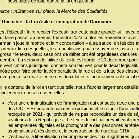
possibilités de lutte contre la loi en question.
urce : militant-es sur place, la Marche des Solidarités
*
Une cible : la Loi Asile et immigration de Darmanin
est l’objectif : faire reculer l’exécutif sur cette autre grande loi – ave
ut faire passer au premier trimestre 2023 contre les travailleurs ave
rmanin joue la montre et la « concertation » à sa sauce, en fait des tr
 premier lieu desquelles, les républicains pour essayer de s’assurer 
grossir le texte, deux sessions de débat ont été organisées dans les
cembre. La version définitive du texte est sortie le 20 décembre pour
s vérifications juridiques, donnera son feu vert pour le débat législatif
 nôtre pour faire parler la démocratie de la rue et de la lutte des clas
nvergence se réalise entre ces deux luttes si un mouvement social ém
r le contenu de la loi en tant que telle, nous l’avons largement détai
ppeler deux choses essentielles :
c’est une criminalisation de l’immigration qui est actée avec une p
des OQTF » sous-entendu des expulsions et le retour d’une vieille 
retoquée en 2021 - qui prévoit de ne pas reconduire un titre de sé
« valeurs de la République ». Le texte de loi final prévoit égalemen
les empreintes digitales et la photographie des personnes arrêtée
assignations à résidence et la construction de nouveau CRA
c’est aussi la libéralisation décomplexée des flux migratoires qu