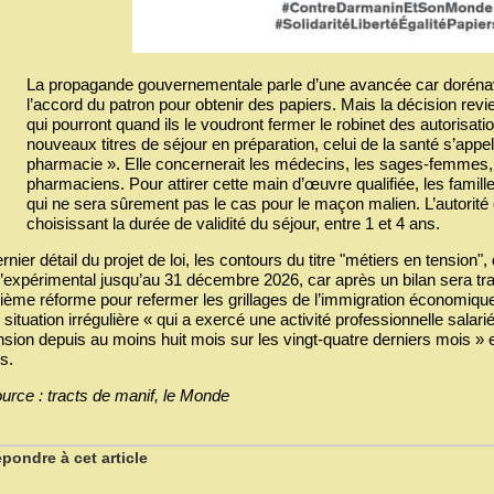
La propagande gouvernementale parle d’une avancée car dorénavan
l’accord du patron pour obtenir des papiers. Mais la décision revi
qui pourront quand ils le voudront fermer le robinet des autorisatio
nouveaux titres de séjour en préparation, celui de la santé s’appel
pharmacie ». Elle concernerait les médecins, les sages-femmes, l
pharmaciens. Pour attirer cette main d’œuvre qualifiée, les fami
qui ne sera sûrement pas le cas pour le maçon malien. L’autorité q
choisissant la durée de validité du séjour, entre 1 et 4 ans.
rnier détail du projet de loi, les contours du titre "métiers en tension",
’expérimental jusqu’au 31 décembre 2026, car après un bilan sera t
ième réforme pour refermer les grillages de l’immigration économique
 situation irrégulière « qui a exercé une activité professionnelle salari
nsion depuis au moins huit mois sur les vingt-quatre derniers mois » e
s.
urce : tracts de manif, le Monde
pondre à cet article