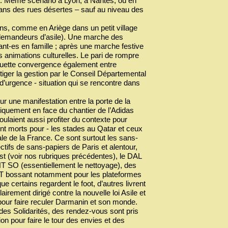
s. Même scénario à Lyon, à Nantes, où en
 dans des rues désertes – sauf au niveau des
ens, comme en Ariège dans un petit village
 demandeurs d’asile). Une marche des
t-es en famille ; après une marche festive
es animations culturelles. Le pari de rompre
chouette convergence également entre
iger la gestion par le Conseil Départemental
’urgence - situation qui se rencontre dans
ur une manifestation entre la porte de la
liquement en face du chantier de l’Adidas
oulaient aussi profiter du contexte pour
nt morts pour - les stades au Qatar et ceux
ale de la France. Ce sont surtout les sans-
tifs de sans-papiers de Paris et alentour,
t (voir nos rubriques précédentes), le DAL
NT SO (essentiellement le nettoyage), des
GT bossant notamment pour les plateformes
e certains regardent le foot, d’autres livrent
irement dirigé contre la nouvelle loi Asile et
pour faire reculer Darmanin et son monde.
 des Solidarités, des rendez-vous sont pris
on pour faire le tour des envies et des