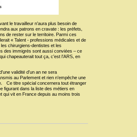
t le travailleur n’aura plus besoin de
endra aux patrons en cravate : les préfets,
ns de rester sur le territoire. Parmi ces
lerait « Talent - professions médicales et de
es chirurgiens-dentistes et les
lles des immigrés sont aussi conviées – ce
ui chapeauterait tout ça, c’est l’ARS, en
 d’une validité d’un an ne sera
ransmis au Parlement et rien n’empêche une
. Ce titre spécial concernera tout étranger
ée figurant dans la liste des métiers en
t qui vit en France depuis au moins trois