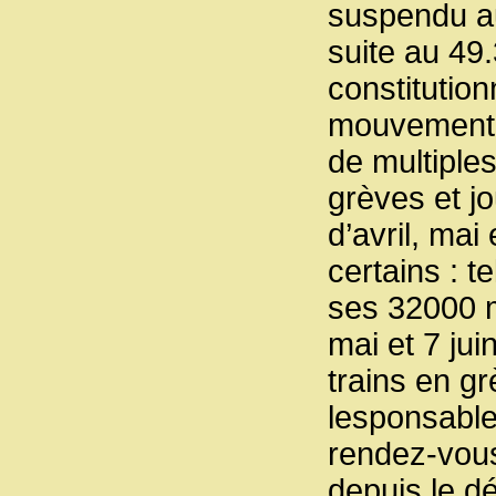
suspendu au
suite au 49.
constitution
mouvement 
de multiples
grèves et j
d’avril, mai
certains : t
ses 32000 
mai et 7 jui
trains en gr
lesponsable
rendez-vous
depuis le d