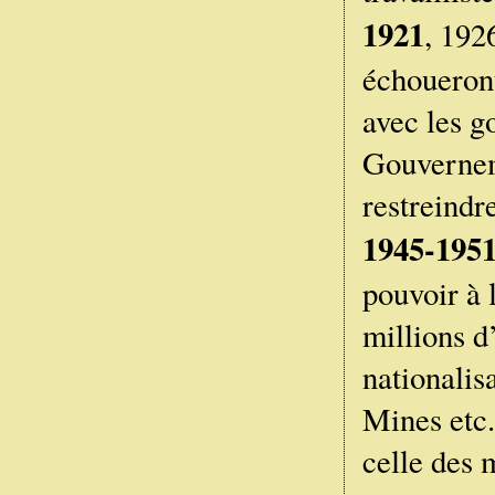
1921
, 192
échoueront
avec les g
Gouverneme
restreindr
1945-195
pouvoir à 
millions d
nationalis
Mines etc.
celle des 