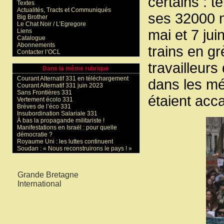
certains : t
Textes
Actualités, Tracts et Communiqués
ses 32000 
Big Brother
Le Chat Noir / L’Egregore
mai et 7 jui
Liens
Catalogue
Abonnements
trains en gr
Contacter l’OCL
travailleurs
Dans la même rubrique
Courant Alternatif 331 en téléchargement
dans les méd
Courant Alternatif 331 juin 2023
Sans Frontières 331
étaient acc
Vertement écolo 331
Brèves de l’éco 331
Insubordination Salariale 331
À bas la propagande militariste !
Manifestations en Israël : pour quelle
démocratie ?
Royaume Uni : les luttes continuent
Soudan : « Nous reconstruirons le pays ! »
Mots-clés
Grande Bretagne
International