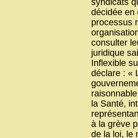
syndicats q
décidée en 
processus r
organisatio
consulter le
juridique sa
Inflexible s
déclare : « 
gouvernemen
raisonnable 
la Santé, in
représentan
à la grève p
de la loi, l