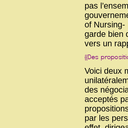
pas l’ensem
gouvernemen
of Nursing-
garde bien d
vers un rapp
Voici deux 
unilatérale
des négocia
acceptés pa
proposition
par les per
effet, diri