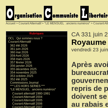
Accueil
>
Courant Alternatif
>
*LE MENSUEL : anciens numéros*
>
Courant Alt
CA 331 juin 
Rubriques
OCL : Qui sommes nous ?
Royaume U
Courant Alternatif
362 été 2026
vendredi 23 jui
361 juin 2026
360 mai 2026
359 Avril 2026
358 mars 2026
Après avoi
357 février 2026
356 janvier 2026
355 décembre 2025
bureaucrat
354 novembre 2025
353 octobre 2025
gouverneme
352 été 2025
Commissions Journal
repris de 
*** LES HORS SERIES ***
*LE MENSUEL : anciens numéros*
Courant alternatif 1980-1991
doivent se
Courant Alternatif 2004
Courant Alternatif 2005
au rabais 
Courant Alternatif 2006
Courant Alternatif 2007