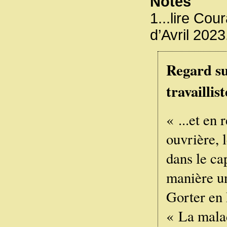
Notes
1...lire Cou
d’Avril 2023
Regard su
travaillist
« ...et en 
ouvrière, 
dans le ca
manière un
Gorter en 
« La mala