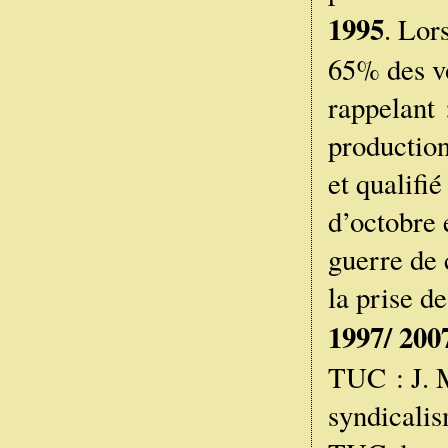
1995
. Lors
65% des vo
rappelant
production
et qualifi
d’octobre 
guerre de 
la prise d
1997/ 200
TUC : J. M
syndicalis