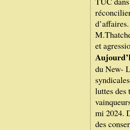
TUC dans l
réconcilie
d’affaires.
M.Thatcher
et agressi
Aujourd’
du New- L
syndicales
luttes des 
vainqueurs
mi 2024. D
des conser