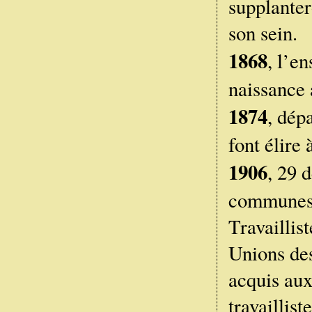
supplanter
son sein.
1868
, l’e
naissance
1874
, dép
font élire
1906
, 29 
communes s
Travaillis
Unions des
acquis aux
travaillis