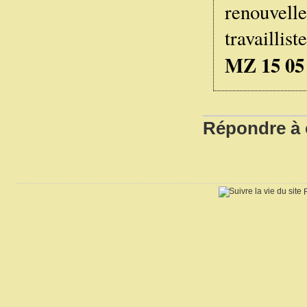
renouvelle
travaillis
MZ 15 05
Répondre à c
R