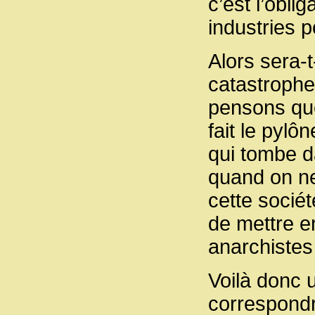
c’est l’oblig
industries p
Alors sera-
catastrophe 
pensons que
fait le pylô
qui tombe da
quand on ne
cette sociét
de mettre e
anarchistes 
Voilà donc 
correspondr