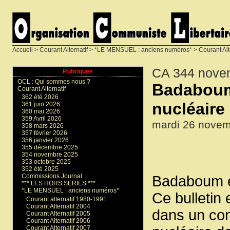
Accueil
>
Courant Alternatif
>
*LE MENSUEL : anciens numéros*
>
Courant Alt
CA 344 nove
Rubriques
OCL : Qui sommes nous ?
Badaboum,
Courant Alternatif
362 été 2026
nucléaire
361 juin 2026
360 mai 2026
359 Avril 2026
mardi 26 novem
358 mars 2026
357 février 2026
356 janvier 2026
355 décembre 2025
354 novembre 2025
353 octobre 2025
352 été 2025
Commissions Journal
Badaboum es
*** LES HORS SERIES ***
*LE MENSUEL : anciens numéros*
Ce bulletin 
Courant alternatif 1980-1991
Courant Alternatif 2004
dans un con
Courant Alternatif 2005
Courant Alternatif 2006
Courant Alternatif 2007