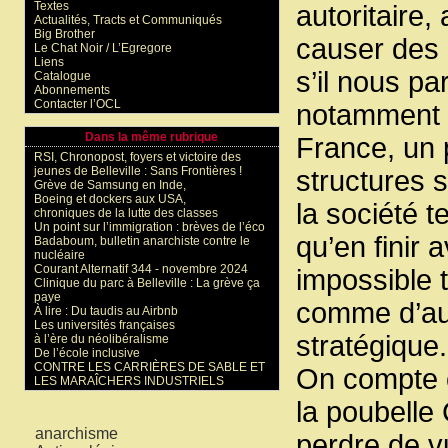
Textes
autoritaire,
Actualités, Tracts et Communiqués
Big Brother
causer des 
Le Chat Noir / L’Egregore
Liens
s’il nous pa
Catalogue
Abonnements
Contacter l’OCL
notamment p
Dans la même rubrique
France, un p
RSI, Chronopost, foyers et victoire des
jeunes de Belleville : Sans Frontières !
structures 
Grève de Samsung en Inde,
Boeing et dockers aux USA,
la société t
chroniques de la lutte des classes
Un point sur l’immigration : brèves de l’éco
qu’en finir a
Badaboum, bulletin anarchiste contre le
nucléaire
Courant Alternatif 344 - novembre 2024
impossible t
Clinique du parc à Belleville : La grève ça
paye
comme d’aut
À lire : Du taudis au Airbnb
Les universités françaises
stratégique.
à l’ère du néolibéralisme
De l’école inclusive
CONTRE LES CARRIÈRES DE SABLE ET
On compte c
LES MARAÎCHERS INDUSTRIELS
la poubelle
Mots-clés
anarchisme
perdre de vu