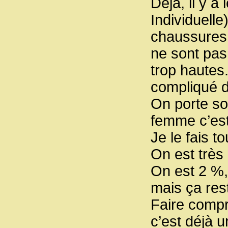
Déjà, il y a
Individuell
chaussures d
ne sont pas
trop hautes
compliqué d’
On porte so
femme c’est
Je le fais t
On est très
On est 2 %,
mais ça res
Faire compr
c’est déjà u