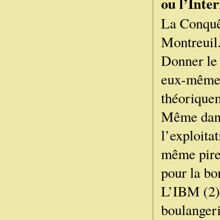
ou l’Inte
La Conquêt
Montreuil.
Donner le 
eux-mêmes 
théoriquem
Même dans 
l’exploita
même pire 
pour la bo
L’IBM (2) 
boulangeri