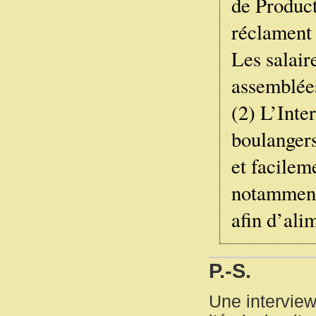
de Product
réclament 
Les salair
assemblées
(2) L’Inte
boulangers
et facilem
notamment 
afin d’ali
P.-S.
Une interview