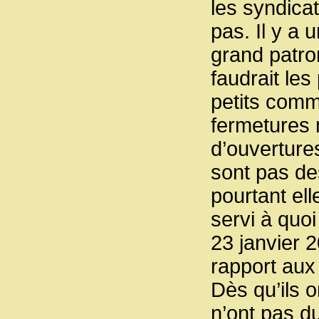
les syndica
pas. Il y a 
grand patron
faudrait les
petits comm
fermetures 
d’ouvertures
sont pas des
pourtant el
servi à quo
23 janvier 2
rapport aux 
Dès qu’ils o
n’ont pas d