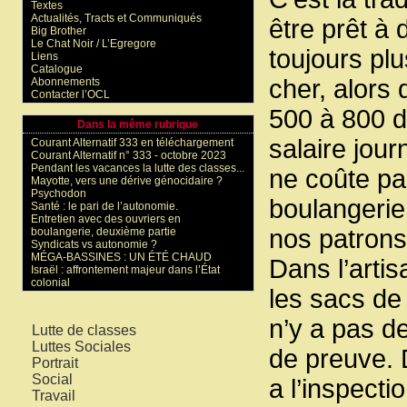
Textes
Actualités, Tracts et Communiqués
être prêt à 
Big Brother
Le Chat Noir / L’Egregore
toujours plu
Liens
Catalogue
cher, alors 
Abonnements
Contacter l’OCL
500 à 800 de
Dans la même rubrique
salaire journ
Courant Alternatif 333 en téléchargement
Courant Alternatif n° 333 - octobre 2023
Pendant les vacances la lutte des classes...
ne coûte pa
Mayotte, vers une dérive génocidaire ?
Psychodon
boulangerie 
Santé : le pari de l’autonomie.
Entretien avec des ouvriers en
nos patrons
boulangerie, deuxième partie
Syndicats vs autonomie ?
MÉGA-BASSINES : UN ÉTÉ CHAUD
Dans l’arti
Israël : affrontement majeur dans l’État
colonial
les sacs de 
Mots-clés
n’y a pas d
Lutte de classes
Luttes Sociales
de preuve. D
Portrait
Social
a l’inspect
Travail