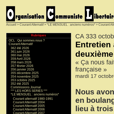
Accueil
>
Courant Alternatif
>
*LE MENSUEL : anciens numéros*
>
Courant Alt
CA 333 octob
Rubriques
OCL : Qui sommes nous ?
Entretien
Courant Alternatif
362 été 2026
deuxième 
361 juin 2026
360 mai 2026
359 Avril 2026
« Ça nous fai
358 mars 2026
357 février 2026
française »
356 janvier 2026
355 décembre 2025
mardi 17 octob
354 novembre 2025
353 octobre 2025
352 été 2025
Commissions Journal
Nous avons
*** LES HORS SERIES ***
*LE MENSUEL : anciens numéros*
en boulang
Courant alternatif 1980-1991
Courant Alternatif 2004
Courant Alternatif 2005
lieu à troi
Courant Alternatif 2006
Courant Alternatif 2007