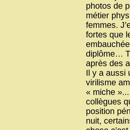
photos de p
métier physi
femmes. J’
fortes que 
embauchée, 
diplôme… T’
après des 
Il y a auss
virilisme am
« miche »...
collègues qu
position pé
nuit, certai