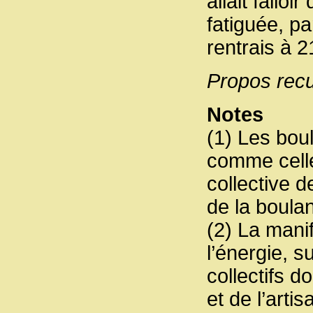
allait fallo
fatiguée, p
rentrais à 
Propos recue
Notes
(1) Les boul
comme celle
collective d
de la boulan
(2) La mani
l’énergie, su
collectifs d
et de l’arti