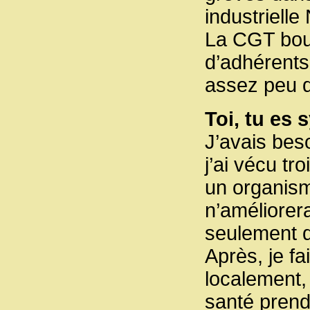
industrielle
La CGT boul
d’adhérents.
assez peu 
Toi, tu es 
J’avais besoi
j’ai vécu tr
un organism
n’améliorer
seulement d
Après, je f
localement,
santé prend 