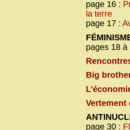
page 16 :
P
la terre
page 17 :
Av
FÉMINISM
pages 18 à 
Rencontres
Big brothe
L’économie
Vertement 
ANTINUCL
page 30 :
F