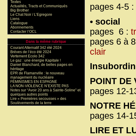
Textes
pages 4-5 
Actualités, Tracts et Communiqués
Big Brother
Le Chat Noir / L’Egregore
Liens
• social
Catalogue
Abonnements
pages 6 :
t
Contacter l’OCL
pages 6 à 8
Dans la même rubrique
Courant Alternatif 342 été 2024
clair
Bréves de l’éco été 2024
Vertement Ecolo 342
Le gaz : une énergie Kapitale !
Insubordina
Daniel Blanchard, de belles pages en
héritage
EPR de Flamanville : le nouveau
management du nucléaire
POINT DE
FÉMINISMES EN ESPAGNE
LA NON-VIOLENCE N’EXISTE PAS
pages 12-1
Notes sur “Avoir 20 ans à Sainte-Soline” et
quelques autres points
Lire « Premières secousses » des
Soulèvements de la terre
NOTRE HÉ
pages 14-1
LIRE ET L